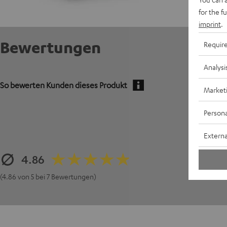
for the f
imprint
.
Bewertungen
Requir
Analysi
So bewerten Kunden dieses Produkt
Market
Persona
Externa
4.86
(4.86 von 5 bei 7 Bewertungen)