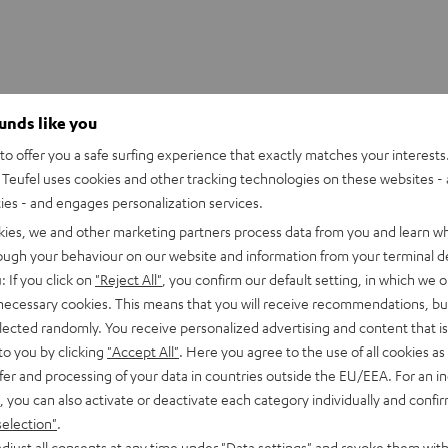
ounds like you
OOFER PANELS
o offer you a safe surfing experience that exactly matches your interests.
Teufel uses cookies and other tracking technologies on these websites - 
bmessungen
ties - and engages personalization services.
kies, we and other marketing partners process data from you and learn w
rough your behaviour on our website and information from your terminal de
: If you click on
"Reject All"
, you confirm our default setting, in which we o
 necessary cookies. This means that you will receive recommendations, bu
elected randomly. You receive personalized advertising and content that is 
to you by clicking
"Accept All"
. Here you agree to the use of all cookies as 
fer and processing of your data in countries outside the EU/EEA. For an in
, you can also activate or deactivate each category individually and confi
selection"
.
djust all consents at any time under "Data settings" and revoke them with