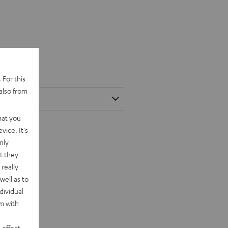
 For this
also from
hat you
vice. It's
nly
t they
really
well as to
dividual
rm with
 effect