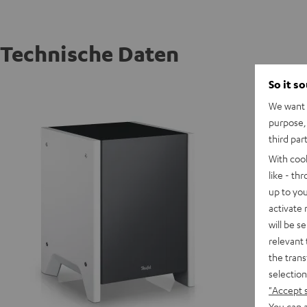
Technische Daten
So it s
T 10 W
We want t
purpose, 
A
third par
With coo
like - th
up to you
activate
will be s
relevant 
the trans
selection
"Accept 
You can a