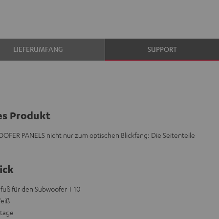
LIEFERUMFANG
SUPPORT
es Produkt
OOFER PANELS nicht nur zum optischen Blickfang: Die Seitenteile
ick
dfuß für den Subwoofer T 10
Weiß
ntage