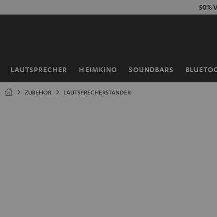
ZUM
50% V
NHALT
RINGEN
LAUTSPRECHER
HEIMKINO
SOUNDBARS
BLUETO
Startseite
ZUBEHÖR
LAUTSPRECHERSTÄNDER