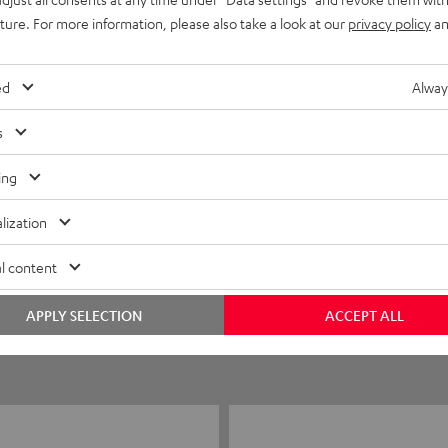
uture. For more information, please also take a look at our
privacy policy
an
ed
Alway
s
ing
5
6
lization
4
1
l content
3
0
2
0
APPLY SELECTION
ACCEPT ALL
1
0