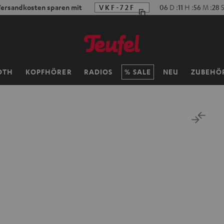
ersandkosten sparen mit
VKF-72F
06
D
:
11
H
:
56
M
:
27
OTH
KOPFHÖRER
RADIOS
SALE
NEU
ZUBEHÖ