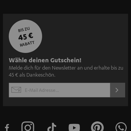
BIS ZU
45 €
RABATT
N
Wähle deinen Gutschein!
Melde dich für den Newsletter an und erhalte bis zu
e
45 € als Dankeschön.
w
s
JETZT
EMAIL
l
ANME
WIDGET
e
t
t
e