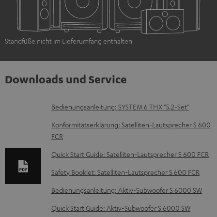
Standfüße nicht im Lieferumfang enthalten
Downloads und Service
D
Bedienungsanleitung: SYSTEM 6 THX "5.2-Set"
o
Konformitätserklärung: Satelliten-Lautsprecher S 600
k
FCR
u
Quick Start Guide: Satelliten-Lautsprecher S 600 FCR
m
Safety Booklet: Satelliten-Lautsprecher S 600 FCR
e
Bedienungsanleitung: Aktiv-Subwoofer S 6000 SW
n
t
Quick Start Guide: Aktiv-Subwoofer S 6000 SW