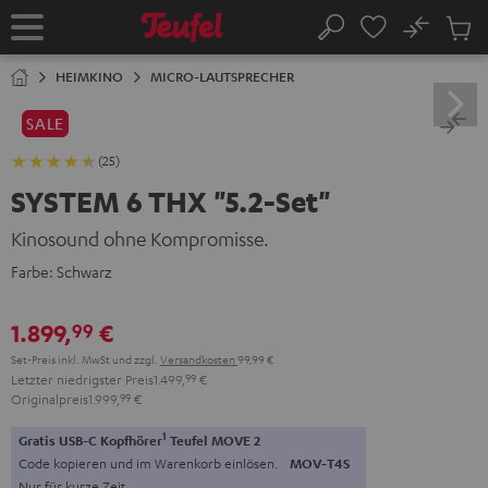
ZUM
NHALT
No
Abs
Startseite
Suche
RINGEN
Artike
im
HEIMKINO
MICRO-LAUTSPRECHER
Waren
SALE
(25)
SYSTEM 6 THX "5.2-Set"
Kinosound ohne Kompromisse.
Farbe:
Schwarz
1.899,
€
99
Set-Preis inkl. MwSt
und zzgl.
Versandkosten
99,99 €
Letzter niedrigster Preis
1.499,
99
€
Originalpreis
1.999,
99
€
1
Gratis USB-C Kopfhörer
Teufel MOVE 2
Code kopieren und im Warenkorb einlösen.
MOV-T4S
Nur für kurze Zeit