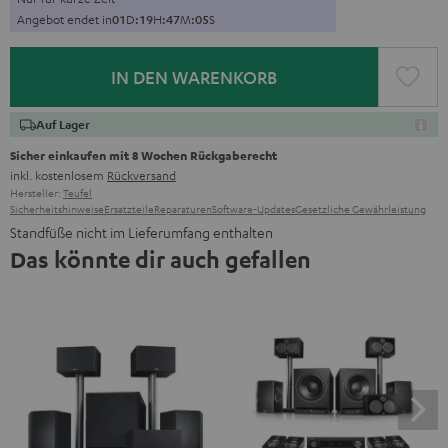
Angebot endet in
0
1
D
:
1
9
H
:
4
7
M
:
0
4
S
IN DEN WARENKORB
Auf Lager
Sicher einkaufen mit 8 Wochen Rückgaberecht
inkl. kostenlosem
Rückversand
Hersteller:
Teufel
Sicherheitshinweise
Ersatzteile
Reparaturen
Software-Updates
Gesetzliche Gewährleistung
Standfüße nicht im Lieferumfang enthalten
Das könnte dir auch gefallen