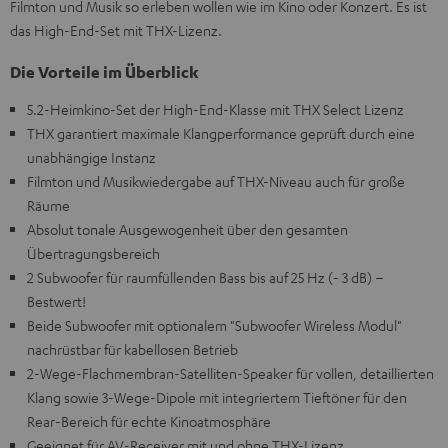
Filmton und Musik so erleben wollen wie im Kino oder Konzert. Es ist
das High-End-Set mit THX-Lizenz.
Die Vorteile im Überblick
5.2-Heimkino-Set der High-End-Klasse mit THX Select Lizenz
THX garantiert maximale Klangperformance geprüft durch eine
unabhängige Instanz
Filmton und Musikwiedergabe auf THX-Niveau auch für große
Räume
Absolut tonale Ausgewogenheit über den gesamten
Übertragungsbereich
2 Subwoofer für raumfüllenden Bass bis auf 25 Hz (- 3 dB) –
Bestwert!
Beide Subwoofer mit optionalem "Subwoofer Wireless Modul"
nachrüstbar für kabellosen Betrieb
2-Wege-Flachmembran-Satelliten-Speaker für vollen, detaillierten
Klang sowie 3-Wege-Dipole mit integriertem Tieftöner für den
Rear-Bereich für echte Kinoatmosphäre
Geeignet für AV-Receiver mit und ohne THX-Lizenz