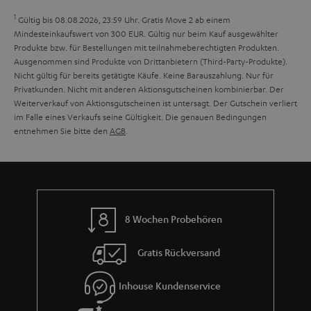
a
1
Gültig bis 08.08.2026, 23:59 Uhr. Gratis Move 2 ab einem
n
Mindesteinkaufswert von 300 EUR. Gültig nur beim Kauf ausgewählter
Produkte bzw. für Bestellungen mit teilnahmeberechtigten Produkten.
t
Ausgenommen sind Produkte von Drittanbietern (Third-Party-Produkte).
i
Nicht gültig für bereits getätigte Käufe. Keine Barauszahlung. Nur für
Privatkunden. Nicht mit anderen Aktionsgutscheinen kombinierbar. Der
e
Weiterverkauf von Aktionsgutscheinen ist untersagt. Der Gutschein verliert
im Falle eines Verkaufs seine Gültigkeit. Die genauen Bedingungen
entnehmen Sie bitte den
AGB
.
8 Wochen Probehören
Gratis Rückversand
Inhouse Kundenservice