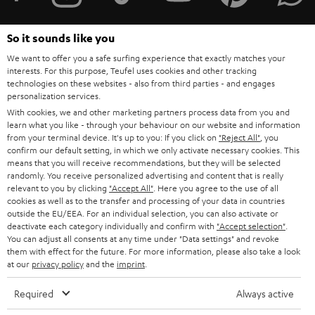
r
a
So it sounds like you
n
We want to offer you a safe surfing experience that exactly matches your
Kategorien
interests. For this purpose, Teufel uses cookies and other tracking
m
technologies on these websites - also from third parties - and engages
personalization services.
HEIMKINO
e
Unternehmen
With cookies, we and other marketing partners process data from you and
l
learn what you like - through your behaviour on our website and information
HEIMKINO-KOMPLETTANLAGEN
SUPPORT
from your terminal device. It's up to you: If you click on
"Reject All"
, you
d
Teufel Onlineshops
confirm our default setting, in which we only activate necessary cookies. This
SOUNDBARS
u
means that you will receive recommendations, but they will be selected
KARRIERE
randomly. You receive personalized advertising and content that is really
DEUTSCHLAND
n
relevant to you by clicking
"Accept All"
. Here you agree to the use of all
STEREO
PRESSE & MARKETING
cookies as well as to the transfer and processing of your data in countries
g
outside the EU/EEA. For an individual selection, you can also activate or
ÖSTERREICH
SMART HOME
deactivate each category individually and confirm with
"Accept selection"
.
GESCHÄFTSKUNDEN
You can adjust all consents at any time under "Data settings" and revoke
them with effect for the future. For more information, please also take a look
SCHWEIZ
BLUETOOTH-LAUTSPRECHER
PARTNERPROGRAMM
at our
privacy policy
and the
imprint
.
KOPFHÖRER
NIEDERLANDE
BLOG
Required
Always active
BLUETOOTH-KOPFHÖRER