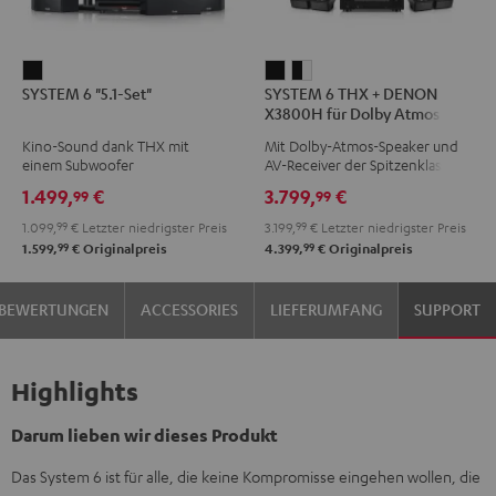
SYSTEM
SYSTEM
SYSTEM
SYSTEM 6 "5.1-Set"
SYSTEM 6 THX + DENON
6
6
6
X3800H für Dolby Atmos
"5.1-
THX
THX
"5.2.4-Set"
Kino-Sound dank THX mit
Mit Dolby-Atmos-Speaker und
Set"
+
+
einem Subwoofer
AV-Receiver der Spitzenklasse
Schwarz
DENON
DENON
1.499,
€
3.799,
€
99
99
X3800H
X3800H
1.099,
99
€
Letzter niedrigster Preis
3.199,
99
€
Letzter niedrigster Preis
für
für
99
99
1.599,
€
Originalpreis
4.399,
€
Originalpreis
Dolby
Dolby
Atmos
Atmos
BEWERTUNGEN
ACCESSORIES
LIEFERUMFANG
SUPPORT
"5.2.4-
"5.2.4-
Set"
Set"
Schwarz
Schwarz
Highlights
/
Weiß
Darum lieben wir dieses Produkt
Das System 6 ist für alle, die keine Kompromisse eingehen wollen, die