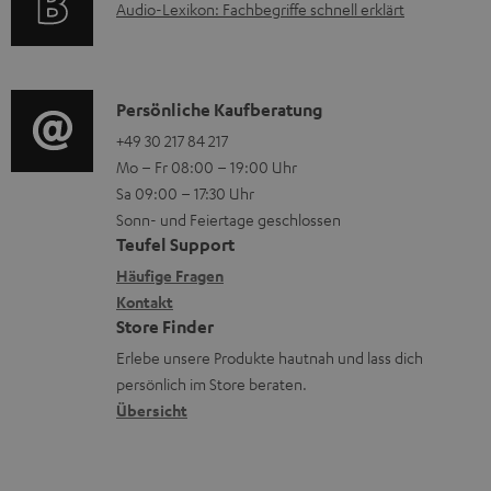
A
Audio-Lexikon: Fachbegriffe schnell erklärt
r
e
i
u
m
n
o
d
a
n
i
K
Persönliche Kaufberatung
t
e
o
o
+49 30 217 84 217
i
n
Mo – Fr 08:00 – 19:00 Uhr
-
n
o
z
Sa 09:00 – 17:30 Uhr
L
t
n
u
Sonn- und Feiertage geschlossen
e
a
e
Teufel Support
m
x
k
n
Häufige Fragen
V
i
Kontakt
t
z
e
Store Finder
k
d
u
r
Erlebe unsere Produkte hautnah und lass dich
o
a
r
s
persönlich im Store beraten.
n
t
G
Übersicht
a
e
a
n
n
r
d