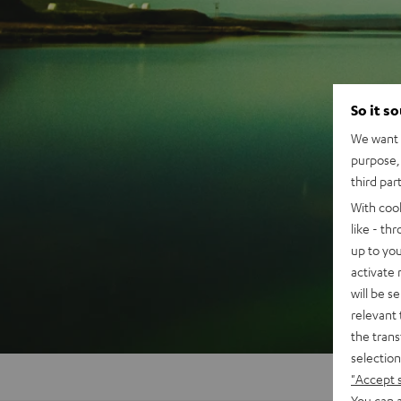
So it s
We want t
purpose, 
third par
With coo
like - th
up to you
activate
will be s
relevant 
the trans
selection
"Accept 
You can a