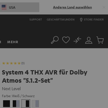
Anderes Land auswählen
USA
SUPPORT
GESCHÄFTSKUNDEN
STORE FINDER
No
R
MEHR
Suche
Mein
Artikel
Konto
im
Warenk
(3)
System 4 THX AVR für Dolby
Atmos "5.1.2-Set"
Next Level
Farbe:
Weiß / Schwarz
Schwarz
Schwarz
Weiß
Weiß