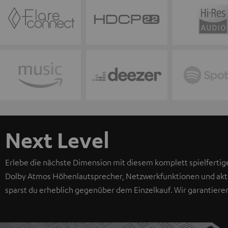
Next Level
Erlebe die nächste Dimension mit diesem komplett spielfertig
Dolby Atmos Höhenlautsprecher, Netzwerkfunktionen und aktu
sparst du erheblich gegenüber dem Einzelkauf. Wir garantiere