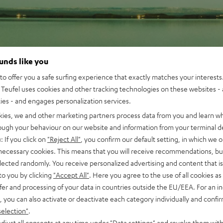
ounds like you
o offer you a safe surfing experience that exactly matches your interests.
Teufel uses cookies and other tracking technologies on these websites - 
ties - and engages personalization services.
kies, we and other marketing partners process data from you and learn w
rough your behaviour on our website and information from your terminal de
: If you click on
"Reject All"
, you confirm our default setting, in which we o
 necessary cookies. This means that you will receive recommendations, bu
elected randomly. You receive personalized advertising and content that is 
to you by clicking
"Accept All"
. Here you agree to the use of all cookies as 
fer and processing of your data in countries outside the EU/EEA. For an in
, you can also activate or deactivate each category individually and confi
selection"
.
djust all consents at any time under "Data settings" and revoke them with