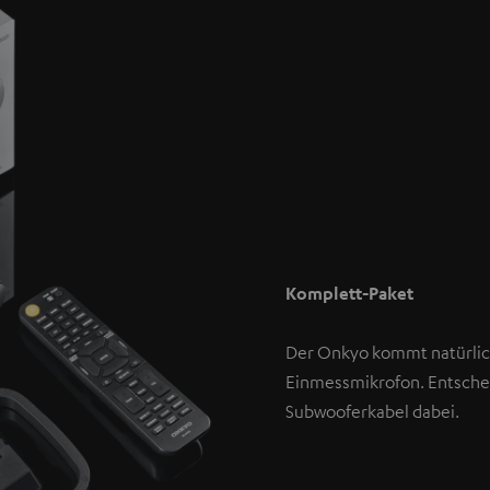
Komplett-Paket
Der Onkyo kommt natürli
Einmessmikrofon. Entschei
Subwooferkabel dabei.