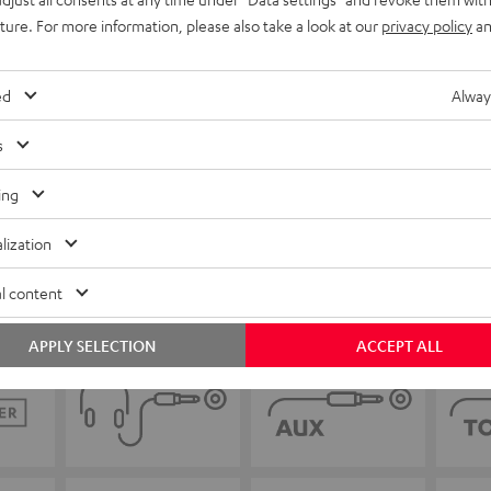
uture. For more information, please also take a look at our
privacy policy
an
ed
Alway
s
ing
lization
l content
APPLY SELECTION
ACCEPT ALL