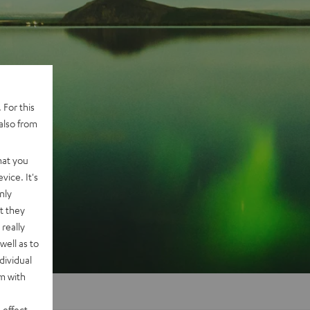
 For this
also from
hat you
vice. It's
nly
t they
really
well as to
dividual
rm with
 effect