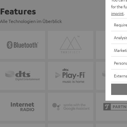
for the f
Features
imprint
.
Alle Technologien im Überblick
Requir
Analysi
Market
Persona
Externa