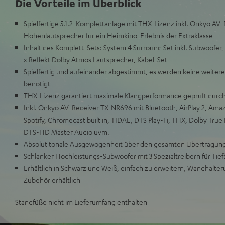
Die Vorteile im Überblick
Spielfertige 5.1.2-Komplettanlage mit THX-Lizenz inkl. Onkyo A
Höhenlautsprecher für ein Heimkino-Erlebnis der Extraklasse
Inhalt des Komplett-Sets: System 4 Surround Set inkl. Subwoofer
x Reflekt Dolby Atmos Lautsprecher, Kabel-Set
Spielfertig und aufeinander abgestimmt, es werden keine weite
benötigt
THX-Lizenz garantiert maximale Klangperformance geprüft durch
Inkl. Onkyo AV-Receiver TX-NR696 mit Bluetooth, AirPlay 2, Ama
Spotify, Chromecast built in, TIDAL, DTS Play-Fi, THX, Dolby Tru
DTS-HD Master Audio uvm.
Absolut tonale Ausgewogenheit über den gesamten Übertragun
Schlanker Hochleistungs-Subwoofer mit 3 Spezialtreibern für Tiefb
Erhältlich in Schwarz und Weiß, einfach zu erweitern, Wandhalte
Zubehör erhältlich
Standfüße nicht im Lieferumfang enthalten