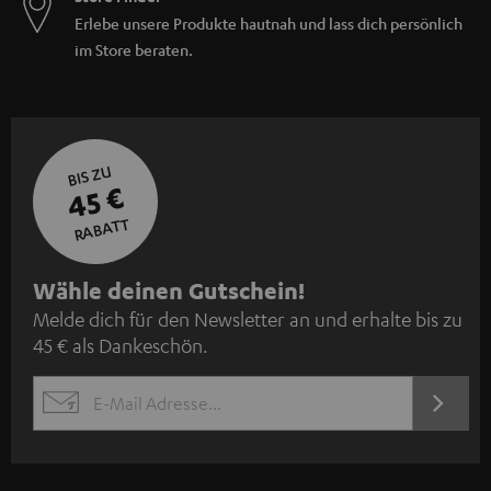
Erlebe unsere Produkte hautnah und lass dich persönlich
im Store beraten.
BIS ZU
45 €
RABATT
N
Wähle deinen Gutschein!
Melde dich für den Newsletter an und erhalte bis zu
e
45 € als Dankeschön.
w
s
JETZT
EMAIL
l
ANME
WIDGET
e
t