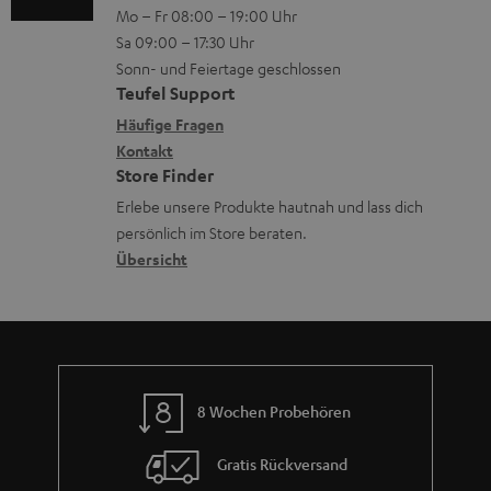
t
Mo – Fr 08:00 – 19:00 Uhr
-
n
o
Sa 09:00 – 17:30 Uhr
e
L
t
n
Sonn- und Feiertage geschlossen
r
e
a
e
Teufel Support
l
x
k
n
Häufige Fragen
a
i
Kontakt
t
z
Store Finder
d
k
d
u
Erlebe unsere Produkte hautnah und lass dich
e
o
a
r
persönlich im Store beraten.
n
n
t
G
Übersicht
e
a
n
r
a
n
8 Wochen Probehören
t
i
Gratis Rückversand
e