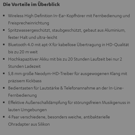
Die Vorteile im Überblick
Wireless High Definition In-Ear-Kopfhörer mit Fernbedienung und
Freisprecheinrichtung
Spritzwassergeschützt, staubgeschützt, gebaut aus Aluminium,
fester Halt und ultra-leicht
Bluetooth 4.0 mit apt-X für kabellose Übertragung in HD-Qualität
bis zu 20 m weit
Hochkapazitiver Akku mit bis zu 20 Stunden Laufzeit bei nur 2
Stunden Ladezeit
5,8 mm große Neodym-HD-Treiber für ausgewogenen Klang mit
präzisem Kickbass
Bedientasten für Lautstärke & Telefonannahme an der In-Line-
Fernbedienung
Effektive Außenschalldämpfung für störungsfreien Musikgenuss in
lauten Umgebungen
4 Paar verschiedene, besonders weiche, antibakterielle
Ohradapter aus Silikon