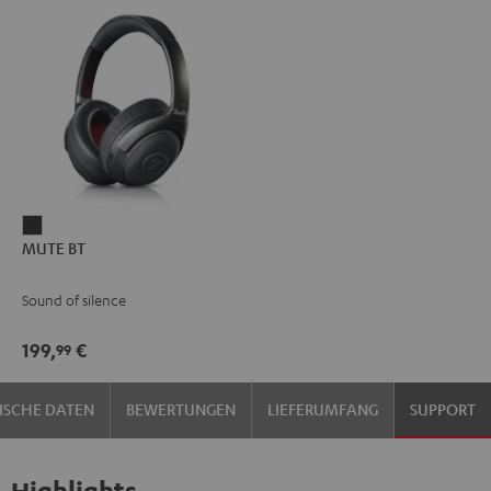
MUTE
MUTE BT
BT
Dark
Sound of silence
199,
€
99
ISCHE DATEN
BEWERTUNGEN
LIEFERUMFANG
SUPPORT
Highlights