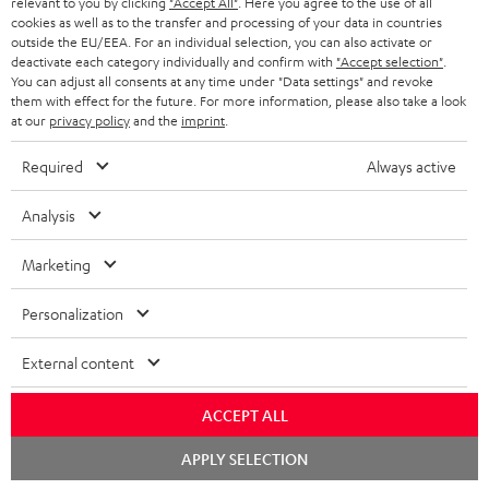
relevant to you by clicking
"Accept All"
. Here you agree to the use of all
KOPFHÖRER
cookies as well as to the transfer and processing of your data in countries
NIEDERLANDE
BLOG
outside the EU/EEA. For an individual selection, you can also activate or
deactivate each category individually and confirm with
"Accept selection"
.
BLUETOOTH-KOPFHÖRER
NEWSLETTER
You can adjust all consents at any time under "Data settings" and revoke
BELGIEN
them with effect for the future. For more information, please also take a look
STEREOANLAGEN
at our
privacy policy
and the
imprint
.
STORES
FRANKREICH
LAUTSPRECHER
Required
Always active
DEINE VORTEILE BEI TEUFEL
POLEN
ULTIMA-SERIE
Analysis
TEUFEL STORY
Technische Änderungen, Tippfehler und Irrtum vorbehalten. Das auf unseren
IN-EAR-KOPFHÖRER
Marketing
SPANIEN
UNSER MANAGEMENT
Fotos abgebildete Zubehör ist nicht im Lieferumfang enthalten. Etwaige
Entsorgungsgebühren für Batterien sind im Preis inbegriffen.
FANSHOP
Personalization
NACHHALTIGKEIT
ITALIEN
©2026 Lautsprecher Teufel GmbH - All rights reserved.
NEUHEITEN
External content
UNSERE WERTE
USA
Impressum
AGB
Datenschutz
Daten-Einstellungen
EU Data Act
BARRIEREFREIHEIT
ACCEPT ALL
Vertrag widerrufen
WEITERE LÄNDER
Chat
APPLY SELECTION
starten