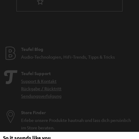
Teufel Blog
Audio-Technologien, HiFi-Trends, Tipps & Tricks
Teufel Support
Support & Kontakt
Rückgabe / Rücktritt
Sendungsverfolgung
Store Finder
Erlebe unsere Produkte hautnah und lass dich persönlich
im Store beraten.
So it sounds like you