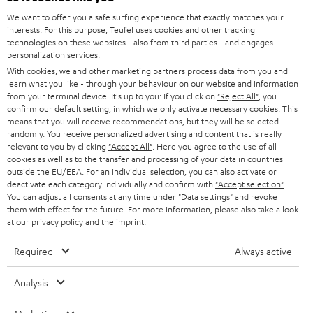
We want to offer you a safe surfing experience that exactly matches your
interests. For this purpose, Teufel uses cookies and other tracking
technologies on these websites - also from third parties - and engages
BIS ZU
personalization services.
45 €
With cookies, we and other marketing partners process data from you and
learn what you like - through your behaviour on our website and information
RABATT
from your terminal device. It's up to you: If you click on
"Reject All"
, you
confirm our default setting, in which we only activate necessary cookies. This
means that you will receive recommendations, but they will be selected
N
Wähle deinen Gutschein!
randomly. You receive personalized advertising and content that is really
Melde dich für den Newsletter an und erhalte bis zu
e
relevant to you by clicking
"Accept All"
. Here you agree to the use of all
cookies as well as to the transfer and processing of your data in countries
45 € als Dankeschön.
w
outside the EU/EEA. For an individual selection, you can also activate or
deactivate each category individually and confirm with
"Accept selection"
.
s
You can adjust all consents at any time under "Data settings" and revoke
JETZT
EMAIL
l
them with effect for the future. For more information, please also take a look
ANME
at our
privacy policy
and the
imprint
.
WIDGET
e
t
Required
Always active
t
Analysis
e