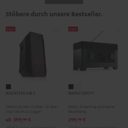
Stöbere durch unsere Bestseller.
SALE
SALE
ROCKSTER
RADIO
RADIO
ROCKSTER AIR 2
RADIO 3SIXTY
AIR
3SIXTY
3SIXTY
2
Schwarz
Weiß
Gehört zu den Großen, ist aber
Radio, Streaming und bester
Schwarz
noch leicht zu tragen
Raumklang
ab
599,
€
299,
€
99
99
499,
99
€
Letzter niedrigster Preis
229,
99
€
Letzter niedrigster Preis