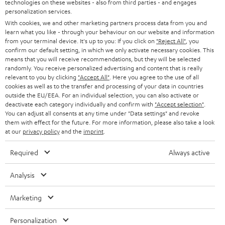
technologies on these websites - also from third parties - and engages
45 €
personalization services.
RABATT
With cookies, we and other marketing partners process data from you and
learn what you like - through your behaviour on our website and information
from your terminal device. It's up to you: If you click on
"Reject All"
, you
N
Wähle deinen Gutschein!
confirm our default setting, in which we only activate necessary cookies. This
means that you will receive recommendations, but they will be selected
Melde dich für den Newsletter an und erhalte bis zu
e
randomly. You receive personalized advertising and content that is really
45 € als Dankeschön.
w
relevant to you by clicking
"Accept All"
. Here you agree to the use of all
cookies as well as to the transfer and processing of your data in countries
s
outside the EU/EEA. For an individual selection, you can also activate or
deactivate each category individually and confirm with
"Accept selection"
JETZT
.
EMAIL
l
ANME
You can adjust all consents at any time under "Data settings" and revoke
WIDGET
e
them with effect for the future. For more information, please also take a look
at our
privacy policy
and the
imprint
.
t
Required
Always active
t
e
Analysis
r
Marketing
a
n
Kategorien
Personalization