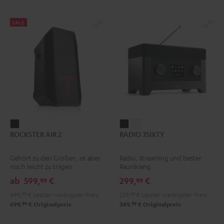
SALE
ROCKSTER
RADIO
RADIO
ROCKSTER AIR 2
RADIO 3SIXTY
AIR
3SIXTY
3SIXTY
2
Schwarz
Weiß
Gehört zu den Großen, ist aber
Radio, Streaming und bester
Schwarz
noch leicht zu tragen
Raumklang
ab
599,
€
299,
€
99
99
499,
99
€
Letzter niedrigster Preis
229,
99
€
Letzter niedrigster Preis
99
99
699,
€
Originalpreis
349,
€
Originalpreis