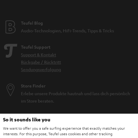
Teufel Blog
Audio-Technologien, HiFi-Trends, Tipps & Tricks
Teufel Support
Support & Kontakt
Rückgabe / Rücktritt
Sendungsverfolgung
Store Finder
Erlebe unsere Produkte hautnah und lass dich persönlich
im Store beraten.
So it sounds like you
We want to offer you a safe surfing experience that exactly matches your
interests. For this purpose, Teufel uses cookies and other tracking
BIS ZU