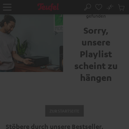
ZUM
NHALT
No
Abs
Fehler 404: Seite nicht
Startseite
Suche
RINGEN
Artike
gefunden
im
Waren
Sorry,
unsere
Playlist
scheint zu
hängen
ZUR STARTSEITE
Stöbere durch unsere Bestseller.