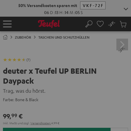
ZUM
50% Versandkosten sparen mit
VKF-72F
NHALT
RINGEN
06
D
:
13
H
:
14
M
:
04
S
No
Abs
Startseite
Suche
Artike
im
ZUBEHÖR
TASCHEN UND SCHUTZHÜLLEN
Waren
(7)
deuter x Teufel UP BERLIN
Daypack
Trag, was du hörst.
Farbe:
Bone & Black
99,
€
99
Inkl. MwSt
und zzgl.
Versandkosten
4,99 €