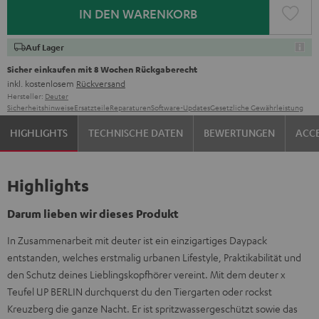
IN DEN WARENKORB
Auf Lager
Sicher einkaufen mit 8 Wochen Rückgaberecht
inkl. kostenlosem
Rückversand
Hersteller:
Deuter
Sicherheitshinweise
Ersatzteile
Reparaturen
Software-Updates
Gesetzliche Gewährleistung
HIGHLIGHTS
TECHNISCHE DATEN
BEWERTUNGEN
ACCE
Highlights
Darum lieben wir dieses Produkt
In Zusammenarbeit mit deuter ist ein einzigartiges Daypack
entstanden, welches erstmalig urbanen Lifestyle, Praktikabilität und
den Schutz deines Lieblingskopfhörer vereint. Mit dem deuter x
Teufel UP BERLIN durchquerst du den Tiergarten oder rockst
Kreuzberg die ganze Nacht. Er ist spritzwassergeschützt sowie das