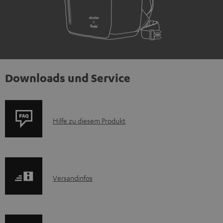
Downloads und Service
P
Hilfe zu diesem Produkt
r
o
d
I
Versandinfos
u
n
k
f
t