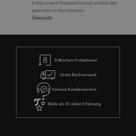
r
Erlebe unsere Produkte hautnah und lass dich
o
a
r
s
persönlich im Store beraten.
n
t
G
Übersicht
a
e
a
n
n
r
d
a
n
8 Wochen Probehören
t
i
Gratis Rückversand
e
Inhouse Kundenservice
Mehr als 45 Jahre Erfahrung