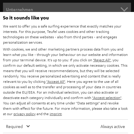
HEIMKINO
e
Unternehmen
l
So it sounds like you
HEIMKINO-KOMPLETTANLAGEN
SUPPORT
d
Teufel Onlineshops
We want to offer you a safe surfing experience that exactly matches your
interests. For this purpose, Teufel uses cookies and other tracking
SOUNDBARS
u
KARRIERE
technologies on these websites - also from third parties - and engages
DEUTSCHLAND
personalization services.
n
STEREO
With cookies, we and other marketing partners process data from you and
PRESSE & MARKETING
g
learn what you like - through your behaviour on our website and information
ÖSTERREICH
SMART HOME
from your terminal device. It's up to you: If you click on
"Reject All"
, you
GESCHÄFTSKUNDEN
confirm our default setting, in which we only activate necessary cookies. This
means that you will receive recommendations, but they will be selected
SCHWEIZ
BLUETOOTH-LAUTSPRECHER
PARTNERPROGRAMM
randomly. You receive personalized advertising and content that is really
relevant to you by clicking
"Accept All"
. Here you agree to the use of all
KOPFHÖRER
cookies as well as to the transfer and processing of your data in countries
NIEDERLANDE
BLOG
outside the EU/EEA. For an individual selection, you can also activate or
deactivate each category individually and confirm with
"Accept selection"
.
BLUETOOTH-KOPFHÖRER
NEWSLETTER
You can adjust all consents at any time under "Data settings" and revoke
BELGIEN
them with effect for the future. For more information, please also take a look
STEREOANLAGEN
at our
privacy policy
and the
imprint
.
STORES
FRANKREICH
LAUTSPRECHER
Required
Always active
DEINE VORTEILE BEI TEUFEL