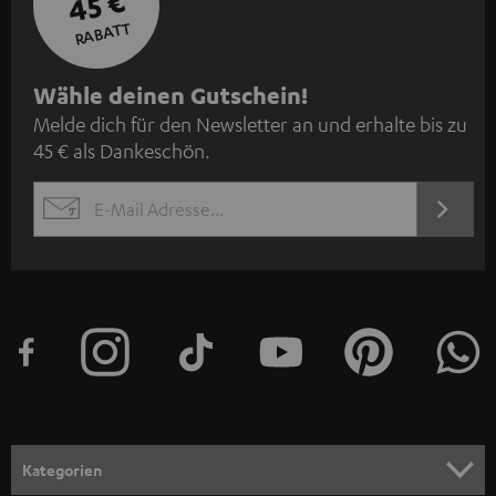
45 €
RABATT
N
Wähle deinen Gutschein!
Melde dich für den Newsletter an und erhalte bis zu
e
45 € als Dankeschön.
w
s
JETZT
EMAIL
l
ANME
WIDGET
e
t
t
e
r
a
n
Kategorien
m