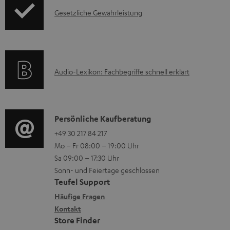
o
F
I
Gesetzliche Gewährleistung
r
A
n
m
Q
f
a
s
o
t
A
Audio-Lexikon: Fachbegriffe schnell erklärt
r
i
u
m
o
d
a
n
i
K
Persönliche Kaufberatung
t
e
o
o
+49 30 217 84 217
i
n
Mo – Fr 08:00 – 19:00 Uhr
-
n
o
z
Sa 09:00 – 17:30 Uhr
L
t
n
u
Sonn- und Feiertage geschlossen
e
a
e
Teufel Support
m
x
k
n
Häufige Fragen
V
i
Kontakt
t
z
e
Store Finder
k
d
u