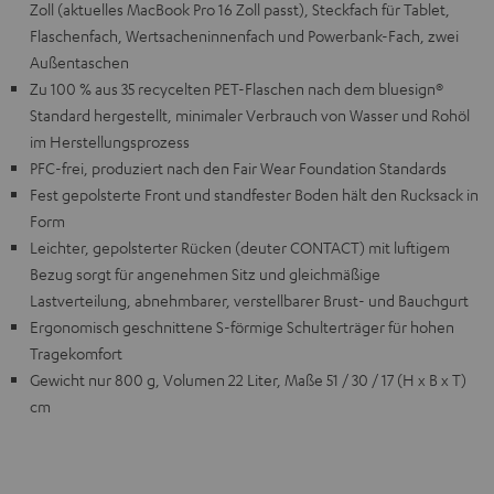
Zoll (aktuelles MacBook Pro 16 Zoll passt), Steckfach für Tablet,
Flaschenfach, Wertsacheninnenfach und Powerbank-Fach, zwei
Außentaschen
Zu 100 % aus 35 recycelten PET-Flaschen nach dem bluesign®
Standard hergestellt, minimaler Verbrauch von Wasser und Rohöl
im Herstellungsprozess
PFC-frei, produziert nach den Fair Wear Foundation Standards
Fest gepolsterte Front und standfester Boden hält den Rucksack in
Form
Leichter, gepolsterter Rücken (deuter CONTACT) mit luftigem
Bezug sorgt für angenehmen Sitz und gleichmäßige
Lastverteilung, abnehmbarer, verstellbarer Brust- und Bauchgurt
Ergonomisch geschnittene S-förmige Schulterträger für hohen
Tragekomfort
Gewicht nur 800 g, Volumen 22 Liter, Maße 51 / 30 / 17 (H x B x T)
cm