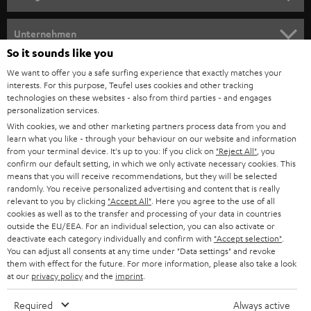
m
HEIMKINO
e
Unternehmen
l
So it sounds like you
HEIMKINO-KOMPLETTANLAGEN
SUPPORT
d
Teufel Onlineshops
We want to offer you a safe surfing experience that exactly matches your
interests. For this purpose, Teufel uses cookies and other tracking
SOUNDBARS
u
KARRIERE
technologies on these websites - also from third parties - and engages
DEUTSCHLAND
personalization services.
n
STEREO
With cookies, we and other marketing partners process data from you and
PRESSE & MARKETING
g
learn what you like - through your behaviour on our website and information
ÖSTERREICH
SMART HOME
from your terminal device. It's up to you: If you click on
"Reject All"
, you
GESCHÄFTSKUNDEN
confirm our default setting, in which we only activate necessary cookies. This
means that you will receive recommendations, but they will be selected
SCHWEIZ
BLUETOOTH-LAUTSPRECHER
PARTNERPROGRAMM
randomly. You receive personalized advertising and content that is really
relevant to you by clicking
"Accept All"
. Here you agree to the use of all
KOPFHÖRER
cookies as well as to the transfer and processing of your data in countries
NIEDERLANDE
BLOG
outside the EU/EEA. For an individual selection, you can also activate or
deactivate each category individually and confirm with
"Accept selection"
.
BLUETOOTH-KOPFHÖRER
NEWSLETTER
You can adjust all consents at any time under "Data settings" and revoke
BELGIEN
them with effect for the future. For more information, please also take a look
STEREOANLAGEN
at our
privacy policy
and the
imprint
.
STORES
FRANKREICH
LAUTSPRECHER
Required
Always active
DEINE VORTEILE BEI TEUFEL