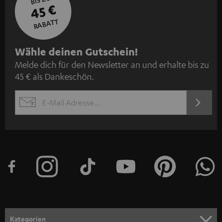
45 €
RABATT
N
Wähle deinen Gutschein!
Melde dich für den Newsletter an und erhalte bis zu
e
45 € als Dankeschön.
w
s
JETZT
EMAIL
l
ANME
WIDGET
e
t
t
e
r
a
n
Kategorien