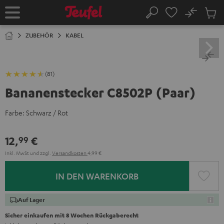
ZUM
NHALT
No
Abs
Startseite
Suche
RINGEN
Artike
im
ZUBEHÖR
KABEL
Waren
(81)
Bananenstecker C8502P (Paar)
Farbe:
Schwarz / Rot
12,
€
99
Inkl. MwSt
und zzgl.
Versandkosten
4,99 €
IN DEN WARENKORB
Auf Lager
Sicher einkaufen mit 8 Wochen Rückgaberecht