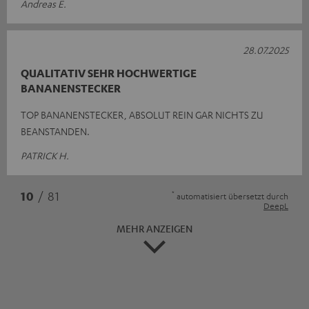
Andreas E.
28.07.2025
QUALITATIV SEHR HOCHWERTIGE
BANANENSTECKER
TOP BANANENSTECKER, ABSOLUT REIN GAR NICHTS ZU
BEANSTANDEN.
PATRICK H.
*
10
/ 81
automatisiert übersetzt durch
DeepL
MEHR ANZEIGEN