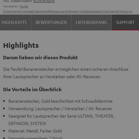
inkl. kostenlosem
Rückversand
Hersteller:
Teufel
Sicherheitshinweise
Ersatzteile
Reparaturen
Software-Updates
Gesetzliche Gewährleistung
HIGHLIGHTS
BEWERTUNGEN
LIEFERUMFANG
SUPPORT
Highlights
Darum lieben wir dieses Produkt
Die Teufel Bananenstecker ermöglichen einen sicheren Anschluss
Ihrer Lautsprecher an Verstärker oder AV-Receiver.
Die Vorteile im Überblick
Bananenstecker, Gold beschichtet mit Schraubklemme
Verwendung: Lautsprecher / Verstärker / AV-Receiver
Geeignet für Lautsprecher der Serie ULTIMA, THEATER,
DEFINION, SYSTEM
Material: Metall, Farbe: Gold
Verpackungseinheit: 2 Stück