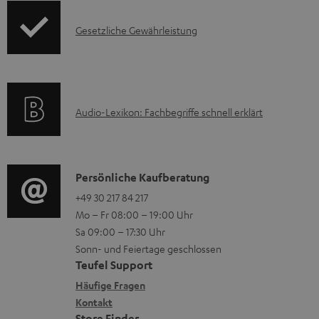
o
F
I
Gesetzliche Gewährleistung
r
A
n
m
Q
f
a
s
o
t
A
Audio-Lexikon: Fachbegriffe schnell erklärt
r
i
u
m
o
d
a
n
i
K
Persönliche Kaufberatung
t
e
o
o
+49 30 217 84 217
i
n
Mo – Fr 08:00 – 19:00 Uhr
-
n
o
z
Sa 09:00 – 17:30 Uhr
L
t
n
u
Sonn- und Feiertage geschlossen
e
a
e
Teufel Support
m
x
k
n
Häufige Fragen
V
i
Kontakt
t
z
e
Store Finder