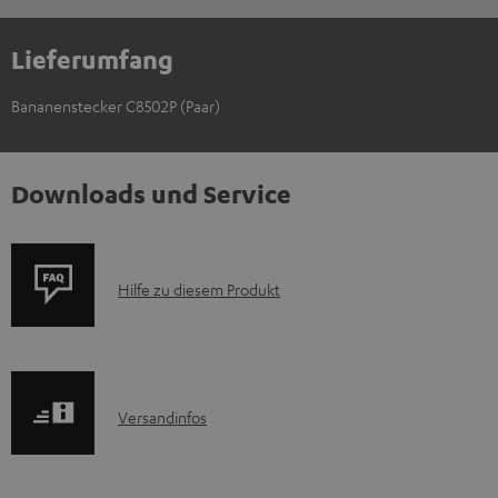
Lieferumfang
Bananenstecker C8502P (Paar)
Downloads und Service
P
Hilfe zu diesem Produkt
r
o
d
I
Versandinfos
u
n
k
f
t