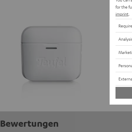
AIRY T
for the f
imprint
.
A
Requir
E
Analysi
A
Market
Persona
Externa
Bewertungen