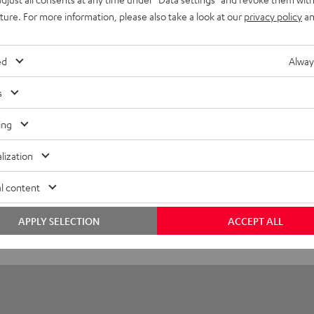
RUE WIRELESS Ladecase
uture. For more information, please also take a look at our
privacy policy
an
bmessungen
ed
Alway
lektronik
s
nschlüsse
ing
lization
l content
APPLY SELECTION
ACCEPT ALL