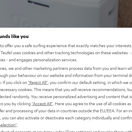
ounds like you
o offer you a safe surfing experience that exactly matches your interests.
Teufel uses cookies and other tracking technologies on these websites - 
ties - and engages personalization services.
kies, we and other marketing partners process data from you and learn w
rough your behaviour on our website and information from your terminal de
: If you click on
"Reject All"
, you confirm our default setting, in which we o
 necessary cookies. This means that you will receive recommendations, bu
elected randomly. You receive personalized advertising and content that is 
to you by clicking
"Accept All"
. Here you agree to the use of all cookies as 
fer and processing of your data in countries outside the EU/EEA. For an in
, you can also activate or deactivate each category individually and confi
selection"
.
djust all consents at any time under "Data settings" and revoke them with