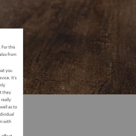
 For this
also from
hat you
vice. It's
nly
t they
really
well as to
dividual
rm with
 effect