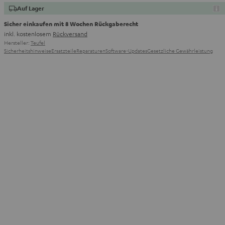
Auf Lager
Sicher einkaufen mit 8 Wochen Rückgaberecht
inkl. kostenlosem
Rückversand
Hersteller:
Teufel
Sicherheitshinweise
Ersatzteile
Reparaturen
Software-Updates
Gesetzliche Gewährleistung