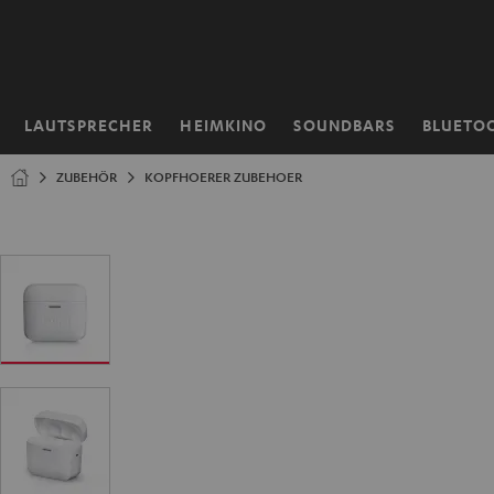
ZUM
NHALT
RINGEN
LAUTSPRECHER
HEIMKINO
SOUNDBARS
BLUETO
Startseite
ZUBEHÖR
KOPFHOERER ZUBEHOER