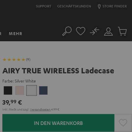
SUPPORT
GESCHÄFTSKUNDEN
STORE FINDER
No
R
MEHR
Suche
Mein
Artikel
Konto
im
Warenk
(9)
AIRY TRUE WIRELESS Ladecase
Farbe:
Silver White
Night
Pale
Silver
Steel
Black
Gold
White
Blue
39,
€
99
Inkl. MwSt
und zzgl.
Versandkosten
4,99 €
IN DEN WARENKORB