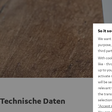
So it s
We want t
purpose, 
third par
With coo
like - th
up to you
activate
will be s
relevant 
the trans
Technische Daten
selection
"Accept 
You can a