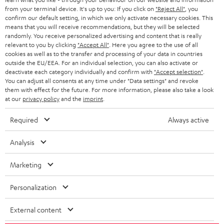
from your terminal device. It's up to you: If you click on
"Reject All"
, you
r
SWITZERLAND
BLUETOOTH
confirm our default setting, in which we only activate necessary cookies. This
BLOG
means that you will receive recommendations, but they will be selected
randomly. You receive personalized advertising and content that is really
HEADPHONES
NETHERLANDS
STORES
relevant to you by clicking
"Accept All"
. Here you agree to the use of all
cookies as well as to the transfer and processing of your data in countries
BLUETOOTH HEADPHONES
outside the EU/EEA. For an individual selection, you can also activate or
ADVANTAGES
BELGIUM
deactivate each category individually and confirm with
"Accept selection"
.
You can adjust all consents at any time under "Data settings" and revoke
STEREO COMPLETE SYSTEMS
TEUFEL STORY
them with effect for the future. For more information, please also take a look
FRANCE
at our
privacy policy
and the
imprint
.
SPEAKERS
MANAGEMENT
Required
Always active
POLAND
ULTIMA
SUSTAINABILITY
Analysis
IN-EAR
SPAIN
VALUES
Marketing
All information on this website is subject to change without notice including
FANSHOP
technical changes, errors and omissions. Pictured accessories are not
ITALY
Personalization
necessarily included. Any disposal fees for batteries are included in the price.
NEW RELEASES
USA
External content
©2026 Lautsprecher Teufel GmbH - All rights reserved.