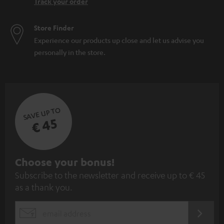
Track your order
Store Finder
Experience our products up close and let us advise you
personally in the store.
SAVE UP TO
€ 45
S
Choose your bonus!
Subscribe to the newsletter and receive up to € 45
u
as a thank you.
b
s
REGIST
EMAIL
c