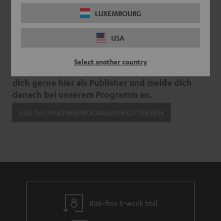
LUXEMBOURG
Falls du schon als Publisher bei Rakuten
registriert bist, dann kannst du dich dort direkt
USA
bei unserem Programm anmelden.
Select another country
Du bist noch nicht bei Rakuten? Dann registriere
dich gerne hier als Publisher und melde dich
danach bei unserem Programm an.
FÜR DAS PARTNERPROGRAMM REGISTRIEREN
Risk-free 8-week trial