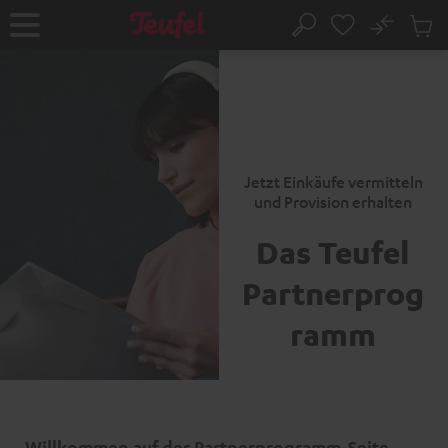
KIP TO
No
ONTENT
Sub
Home
Search
Cart
items
Jetzt Einkäufe vermitteln
und Provision erhalten
Das Teufel
Partnerprog
ramm
Willkommen auf der Partnerprogramm-Seite