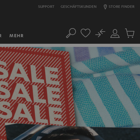
SUPPORT
GESCHÄFTSKUNDEN
STORE FINDER
No
R
MEHR
Suche
Mein
Artikel
Konto
im
Warenk