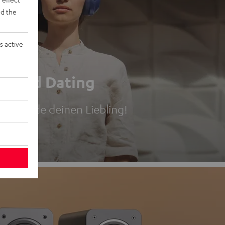
d the
s active
Speed Dating
Ohr. Finde deinen Liebling!