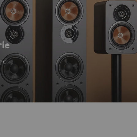
ie
nd