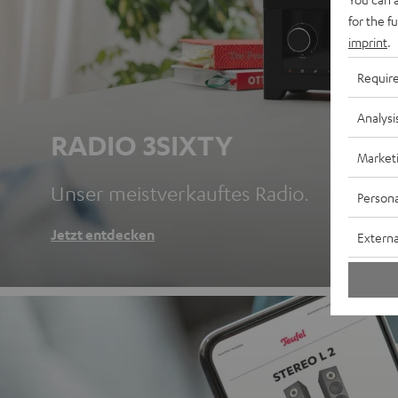
for the f
imprint
.
Requir
Analysi
RADIO 3SIXTY
Market
Unser meistverkauftes Radio.
Persona
Jetzt entdecken
Externa