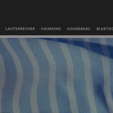
ZUM
NHALT
RINGEN
LAUTSPRECHER
HEIMKINO
SOUNDBARS
BLUETO
Startseite