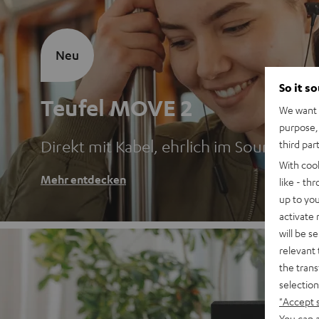
Neu
So it s
Teufel MOVE 2
We want t
purpose, 
Direkt mit Kabel, ehrlich im Sound
third par
With coo
Mehr entdecken
like - th
up to you
activate
will be s
relevant 
the trans
selection
"Accept 
You can a