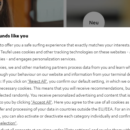
Neu
ounds like you
MOTIV® GO
o offer you a safe surfing experience that exactly matches your interests.
Teufel uses cookies and other tracking technologies on these websites - 
Stil trifft Sound
ties - and engages personalization services.
kies, we and other marketing partners process data from you and learn w
Mehr entdecken
rough your behaviour on our website and information from your terminal de
: If you click on
"Reject All"
, you confirm our default setting, in which we o
 necessary cookies. This means that you will receive recommendations, bu
elected randomly. You receive personalized advertising and content that is 
to you by clicking
"Accept All"
. Here you agree to the use of all cookies as 
fer and processing of your data in countries outside the EU/EEA. For an in
, you can also activate or deactivate each category individually and confi
selection"
.
djust all consents at any time under "Data settings" and revoke them with