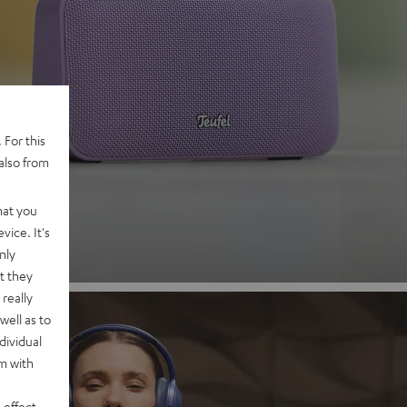
 2
 For this
also from
hat you
vice. It's
nly
t they
really
well as to
dividual
rm with
 effect