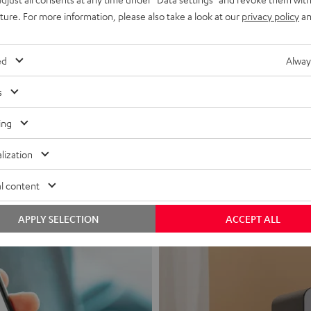
uture. For more information, please also take a look at our
privacy policy
an
ed
Alway
s
Kopfhörer 
ing
Geht direkt ins 
lization
Zu den Produkten
l content
APPLY SELECTION
ACCEPT ALL