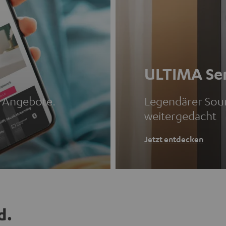
ULTIMA Ser
d Angebote.
Legendärer Sou
weitergedacht
Jetzt entdecken
d.