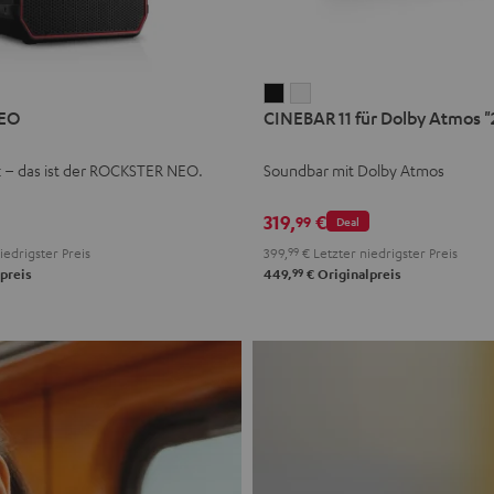
CINEBAR
CINEBAR
EO
CINEBAR 11 für Dolby Atmos "2
11
11
für
für
k – das ist der ROCKSTER NEO.
Soundbar mit Dolby Atmos
Dolby
Dolby
Atmos
Atmos
319,
€
99
Deal
"2.1-
"2.1-
iedrigster Preis
399,
99
€
Letzter niedrigster Preis
Set"
Set"
99
preis
449,
€
Originalpreis
Schwarz
Weiß