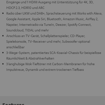
Eingänge und 1 HDMI Ausgang mit Unterstützung für 4K, 3D,
HDCP 2.3, HDR10 und ARC
Radio über UKW und DAB+, Sprachsteuerung mit Works with Alexa,
Google Assistant, Apple Siri, Bluetooth, Amazon Music, AirPlay 2,
Napster, Internetradio via TuneIn, Deezer, Spotify Connect,
Soundcloud, TIDAL und mehr
Anschluss an TV-Gerät, Schallplattenspieler, CD-Player,
Spielekonsole, TV-Receiver und mehr, Subwoofer optional
anschließbar
3-Wege-System, patentiertes SCA-Koaxial-Chassis für beispiellose
Räumlichkeit & Abstrahlverhalten
3 langhubige Wok-Tieftöner mit Carbon-Membranen für hohe
Impulstreue, Dynamik und extrem trockenen Tiefbass
Features