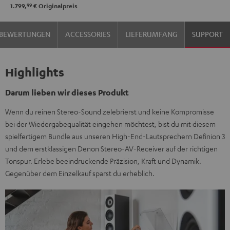
99
1.799,
€
Originalpreis
BEWERTUNGEN
ACCESSORIES
LIEFERUMFANG
SUPPORT
Highlights
Darum lieben wir dieses Produkt
Wenn du reinen Stereo-Sound zelebrierst und keine Kompromisse
bei der Wiedergabequalität eingehen möchtest, bist du mit diesem
spielfertigem Bundle aus unseren High-End-Lautsprechern Definion 3
und dem erstklassigen Denon Stereo-AV-Receiver auf der richtigen
Tonspur. Erlebe beeindruckende Präzision, Kraft und Dynamik.
Gegenüber dem Einzelkauf sparst du erheblich.