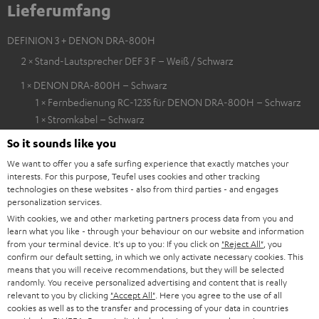
Lieferumfang
DEFINION 3 + DENON DRA-800H
2 × Stand-Lautsprecher DEF 3 F – Weiß / Schwarz
1 × DENON DRA-800H – Schwarz
1 × Fernbedienung RC-1235 für DENON DRA-800H – Schwarz
1 × Stromkabel – Schwarz
So it sounds like you
1 × 15 m Lautsprecherkabel C4515S – Weiß
We want to offer you a safe surfing experience that exactly matches your
2 × Bananenstecker C8502P (Paar) – Schwarz / Rot
interests. For this purpose, Teufel uses cookies and other tracking
technologies on these websites - also from third parties - and engages
2 × Satelliten Spikes AC 8544 BA – Titan
personalization services.
4 × Satelliten Spike – Titan
With cookies, we and other marketing partners process data from you and
learn what you like - through your behaviour on our website and information
from your terminal device. It's up to you: If you click on
"Reject All"
, you
confirm our default setting, in which we only activate necessary cookies. This
Downloads und Service
means that you will receive recommendations, but they will be selected
randomly. You receive personalized advertising and content that is really
relevant to you by clicking
"Accept All"
. Here you agree to the use of all
cookies as well as to the transfer and processing of your data in countries
D
Konformitätserklärung: Stand-Lautsprecher DEF 3 F