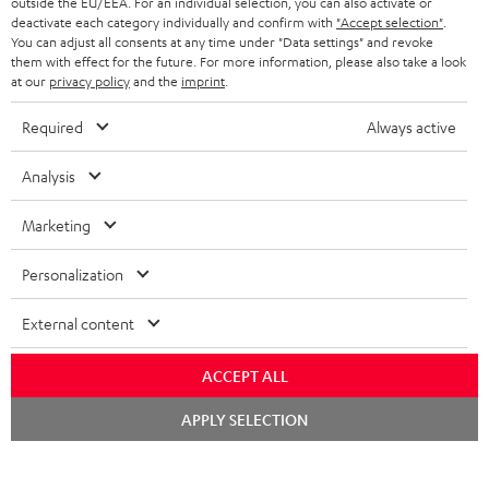
outside the EU/EEA. For an individual selection, you can also activate or
o
deactivate each category individually and confirm with
"Accept selection"
.
Bedienungsanleitung: Stand-Lautsprecher DEF 3 F
You can adjust all consents at any time under "Data settings" and revoke
k
them with effect for the future. For more information, please also take a look
Quick Start Guide: Stand-Lautsprecher DEF 3 F
at our
privacy policy
and the
imprint
.
u
Safety Booklet: Stand-Lautsprecher DEF 3 F
m
Required
Always active
e
Bedienungsanleitung: DENON DRA-800H
Analysis
n
Konformitätserklärung: 15 m Lautsprecherkabel
t
C4515S
Marketing
e
Personalization
z
u
P
Hilfe zu diesem Produkt
External content
m
r
ACCEPT ALL
H
o
e
Chat
d
APPLY SELECTION
starten
I
r
Gesetzliche Gewährleistung
u
n
u
k