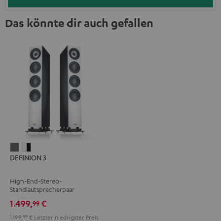
Das könnte dir auch gefallen
DEFINION
DEFINION
DEFINION 3
3
3
Anthrazit
Weiß
High-End-Stereo-
/
Standlautsprecherpaar
Schwarz
1.499,
€
99
1.199,
99
€
Letzter niedrigster Preis