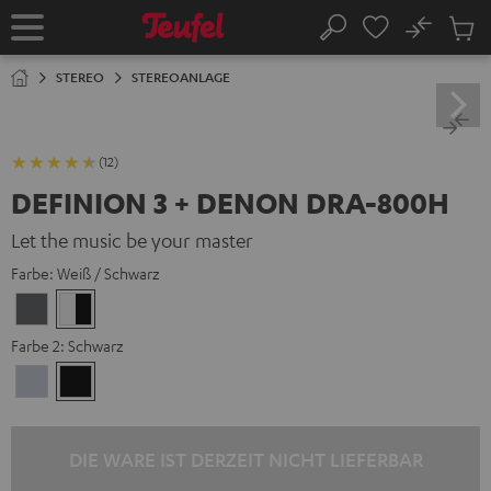
ZUM
NHALT
No
Abs
Startseite
Suche
RINGEN
Artike
im
STEREO
STEREOANLAGE
Waren
(12)
DEFINION 3 + DENON DRA-800H
Let the music be your master
Farbe:
Weiß / Schwarz
Anthrazit
Weiß
/
Farbe 2:
Schwarz
Schwarz
Premium
Schwarz
Silber
DIE WARE IST DERZEIT NICHT LIEFERBAR