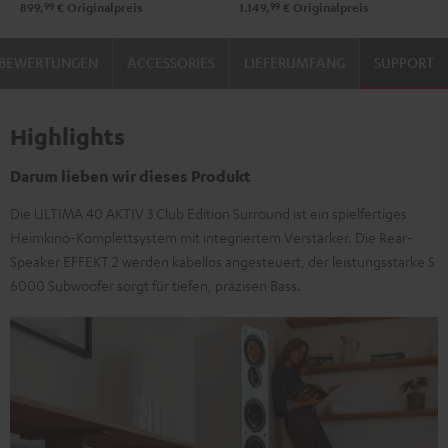
99
99
899,
€
Originalpreis
1.149,
€
Originalpreis
250
250
Schwarz
Weiß
BEWERTUNGEN
ACCESSORIES
LIEFERUMFANG
SUPPORT
/
/
Schwarz
Schwarz
Highlights
Darum lieben wir dieses Produkt
Die ULTIMA 40 AKTIV 3 Club Edition Surround ist ein spielfertiges
Heimkino-Komplettsystem mit integriertem Verstärker. Die Rear-
Speaker EFFEKT 2 werden kabellos angesteuert, der leistungsstarke S
6000 Subwoofer sorgt für tiefen, präzisen Bass.