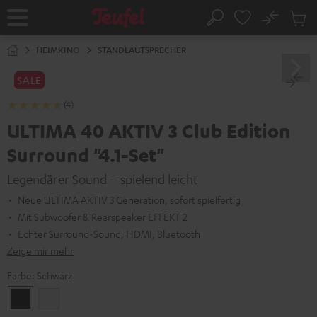
ZUM
NHALT
No
Abs
Startseite
Suche
RINGEN
Artike
im
HEIMKINO
STANDLAUTSPRECHER
Waren
SALE
(4)
ULTIMA 40 AKTIV 3 Club Edition
Surround "4.1-Set"
Legendärer Sound – spielend leicht
Neue ULTIMA AKTIV 3 Generation, sofort spielfertig
Mit Subwoofer & Rearspeaker EFFEKT 2
Echter Surround-Sound, HDMI, Bluetooth
Zeige mir mehr
Farbe:
Schwarz
Schwarz
Weiß