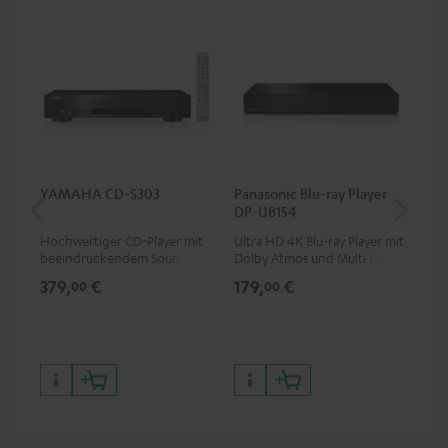
YAMAHA CD-S303
Panasonic Blu-ray Player
30
DP-UB154
C4
Hochwertiger CD-Player mit
Ultra HD 4K Blu-ray Player mit
Lau
beeindruckendem Sound und
Dolby Atmos und Multi HDR-
mm
wertiger Verarbeitung
Unterstützung inklusive
379,
€
179,
€
99
00
00
HDR10+ für eine überragende
Bildqualität mit lebensechten
Kontrasten und Farben