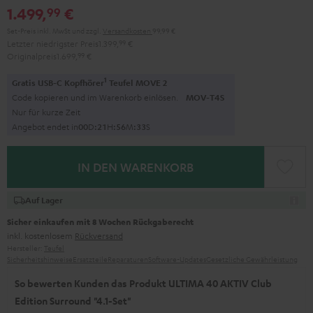
1.499,
€
99
Set-Preis inkl. MwSt
und zzgl.
Versandkosten
99,99 €
Letzter niedrigster Preis
1.399,
99
€
Originalpreis
1.699,
99
€
1
Gratis USB-C Kopfhörer
Teufel MOVE 2
Code kopieren und im Warenkorb einlösen.
MOV-T4S
Nur für kurze Zeit
Angebot endet in
0
0
D
:
2
1
H
:
5
6
M
:
3
2
S
IN DEN WARENKORB
Auf Lager
Sicher einkaufen mit 8 Wochen Rückgaberecht
inkl. kostenlosem
Rückversand
Hersteller:
Teufel
Sicherheitshinweise
Ersatzteile
Reparaturen
Software-Updates
Gesetzliche Gewährleistung
So bewerten Kunden das Produkt ULTIMA 40 AKTIV Club
Edition Surround "4.1-Set"