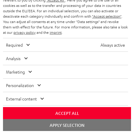
relevant to you by clicking
"Accept All"
. Here you agree to the use of all
n
cookies as well as to the transfer and processing of your data in countries
P
Hilfe zu diesem Produkt
outside the EU/EEA. For an individual selection, you can also activate or
deactivate each category individually and confirm with
"Accept selection"
.
r
You can adjust all consents at any time under "Data settings" and revoke
o
them with effect for the future. For more information, please also take a look
at our
privacy policy
and the
imprint
.
d
I
Versandinfos
Required
Always active
u
n
k
Analysis
f
t
o
Marketing
F
I
Gesetzliche Gewährleistung
r
A
Personalization
n
m
Q
f
a
External content
s
o
t
A
ACCEPT ALL
Audio-Lexikon: Fachbegriffe schnell erklärt
r
i
u
m
Chat
o
APPLY SELECTION
starten
d
a