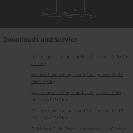
Downloads und Service
D
Bedienungsanleitung: Stand-Lautsprecher UL 40 Mk4
25 (Stk.)
o
k
Konformitätserklärung: Stand-Lautsprecher UL 40
Mk4 25 (Stk.)
u
m
Bedienungsanleitung: Stand-Lautsprecher UL 40
Active Mk3 25 (Stk.)
e
n
Konformitätserklärung: Stand-Lautsprecher UL 40
t
Active Mk3 25 (Stk.)
e
Quick Start Guide: Stand-Lautsprecher UL 40 Active