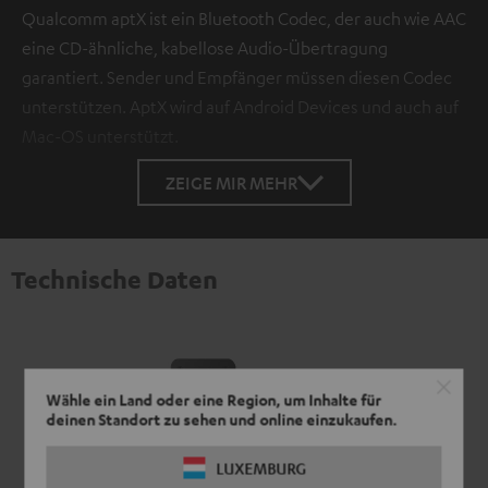
Qualcomm aptX ist ein Bluetooth Codec, der auch wie AAC
eine CD-ähnliche, kabellose Audio-Übertragung
garantiert. Sender und Empfänger müssen diesen Codec
unterstützen. AptX wird auf Android Devices und auch auf
Mac-OS unterstützt.
ZEIGE MIR MEHR
Technische Daten
Wähle ein Land oder eine Region, um Inhalte für
deinen Standort zu sehen und online einzukaufen.
LUXEMBURG