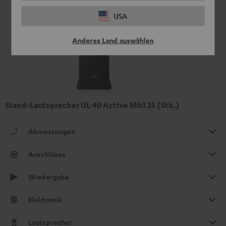
USA
Anderes Land auswählen
Stand-Lautsprecher UL 40 Active Mk3 25 (Stk.)
Abmessungen
Anschlüsse
Wiedergabe
Elektronik
Lautsprecher