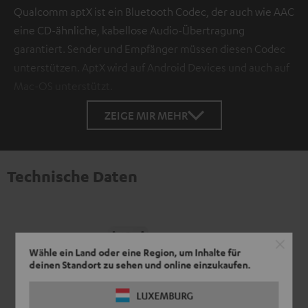
Qualcomm aptX ist ein Bluetooth Codec, der auch wie AAC
eine CD-ähnliche, kabellose Audio-Übertragung
garantiert. Sender und Empfänger müssen diesen Codec
unterstützen. AptX wird auf Android Devices und auch auf
Mac-OS unterstützt.
ZEIGE MIR MEHR
Technische Daten
Wähle ein Land oder eine Region, um Inhalte für
deinen Standort zu sehen und online einzukaufen.
LUXEMBURG