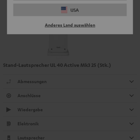
USA
Anderes Land auswählen
Stand-Lautsprecher UL 40 Active Mk3 25 (Stk.)
Abmessungen
Anschlüsse
Wiedergabe
Elektronik
Lautsprecher