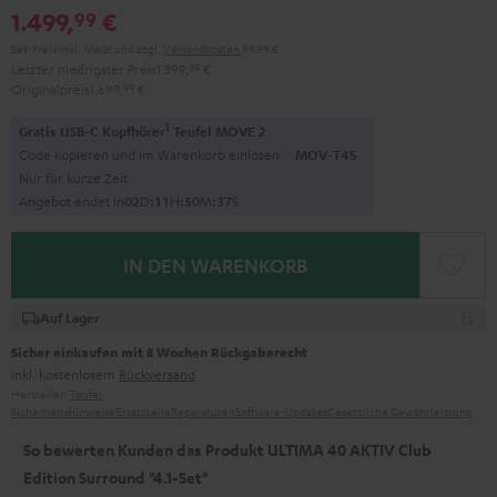
1.499,
€
99
Set-Preis inkl. MwSt
und zzgl.
Versandkosten
99,99 €
Letzter niedrigster Preis
1.399,
99
€
Originalpreis
1.699,
99
€
1
Gratis USB-C Kopfhörer
Teufel MOVE 2
Code kopieren und im Warenkorb einlösen.
MOV-T4S
Nur für kurze Zeit
Angebot endet in
0
2
D
:
1
1
H
:
5
0
M
:
3
6
S
IN DEN WARENKORB
Auf Lager
Sicher einkaufen mit 8 Wochen Rückgaberecht
inkl. kostenlosem
Rückversand
Hersteller:
Teufel
Sicherheitshinweise
Ersatzteile
Reparaturen
Software-Updates
Gesetzliche Gewährleistung
So bewerten Kunden das Produkt ULTIMA 40 AKTIV Club
Edition Surround "4.1-Set"