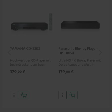
YAMAHA CD-S303
Panasonic Blu-ray Player
30
DP-UB154
C4
Hochwertiger CD-Player mit
Ultra HD 4K Blu-ray Player mit
Lau
beeindruckendem Sound und
Dolby Atmos und Multi HDR-
mm
wertiger Verarbeitung
Unterstützung inklusive
379,
€
179,
€
99
00
00
HDR10+ für eine überragende
Bildqualität mit lebensechten
Kontrasten und Farben