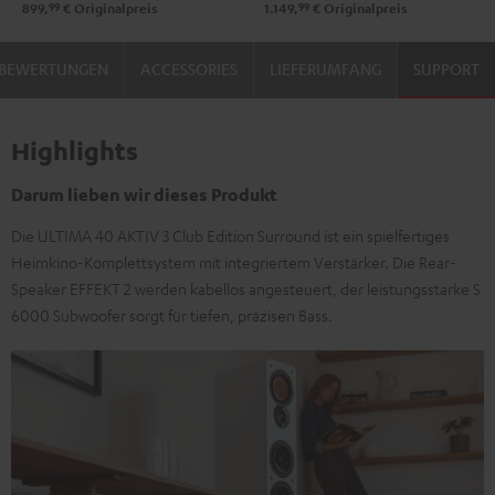
99
99
899,
€
Originalpreis
1.149,
€
Originalpreis
250
250
Schwarz
Weiß
BEWERTUNGEN
ACCESSORIES
LIEFERUMFANG
SUPPORT
/
/
Schwarz
Schwarz
Highlights
Darum lieben wir dieses Produkt
Die ULTIMA 40 AKTIV 3 Club Edition Surround ist ein spielfertiges
Heimkino-Komplettsystem mit integriertem Verstärker. Die Rear-
Speaker EFFEKT 2 werden kabellos angesteuert, der leistungsstarke S
6000 Subwoofer sorgt für tiefen, präzisen Bass.