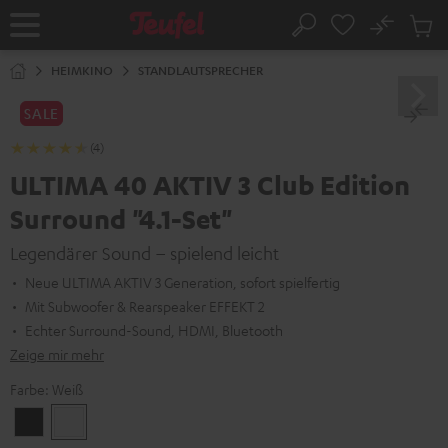
ZUM
NHALT
No
Abs
Startseite
Suche
RINGEN
Artike
im
HEIMKINO
STANDLAUTSPRECHER
Waren
SALE
(4)
ULTIMA 40 AKTIV 3 Club Edition
Surround "4.1-Set"
Legendärer Sound – spielend leicht
Neue ULTIMA AKTIV 3 Generation, sofort spielfertig
Mit Subwoofer & Rearspeaker EFFEKT 2
Echter Surround-Sound, HDMI, Bluetooth
Zeige mir mehr
Farbe:
Weiß
Schwarz
Weiß