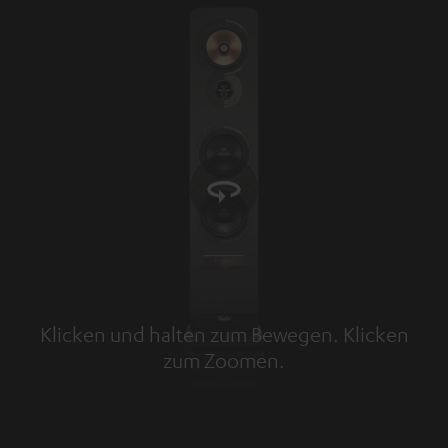
Klicken und halten zum Bewegen. Klicken
zum Zoomen.
Tap to zoom