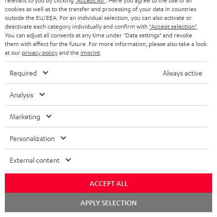
relevant to you by clicking
"Accept All"
. Here you agree to the use of all
n
cookies as well as to the transfer and processing of your data in countries
P
Hilfe zu diesem Produkt
outside the EU/EEA. For an individual selection, you can also activate or
deactivate each category individually and confirm with
"Accept selection"
.
r
You can adjust all consents at any time under "Data settings" and revoke
o
them with effect for the future. For more information, please also take a look
at our
privacy policy
and the
imprint
.
d
I
Versandinfos
Required
Always active
u
n
k
Analysis
f
t
o
Marketing
F
I
Gesetzliche Gewährleistung
r
A
Personalization
n
m
Q
f
a
External content
s
o
t
A
ACCEPT ALL
Audio-Lexikon: Fachbegriffe schnell erklärt
r
i
u
m
Chat
o
APPLY SELECTION
starten
d
a