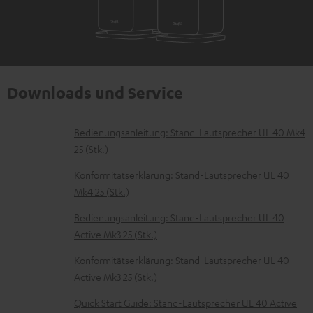
Downloads und Service
D
Bedienungsanleitung: Stand-Lautsprecher UL 40 Mk4
25 (Stk.)
o
k
Konformitätserklärung: Stand-Lautsprecher UL 40
Mk4 25 (Stk.)
u
m
Bedienungsanleitung: Stand-Lautsprecher UL 40
Active Mk3 25 (Stk.)
e
n
Konformitätserklärung: Stand-Lautsprecher UL 40
t
Active Mk3 25 (Stk.)
e
Quick Start Guide: Stand-Lautsprecher UL 40 Active