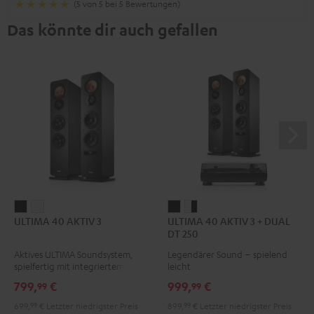
(5 von 5 bei 5 Bewertungen)
Das könnte dir auch gefallen
ULTIMA
ULTIMA
ULTIMA
ULTIMA
ULTIMA 40 AKTIV 3
ULTIMA 40 AKTIV 3 + DUAL
40
40
40
40
DT 250
AKTIV
AKTIV
AKTIV
AKTIV
Aktives ULTIMA Soundsystem,
Legendärer Sound – spielend
3
3
3
3
spielfertig mit integriertem
leicht
Schwarz
Weiß
+
+
Verstärker
799,
€
999,
€
99
99
DUAL
DUAL
699,
99
€
Letzter niedrigster Preis
899,
99
€
Letzter niedrigster Preis
DT
DT