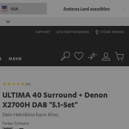
Anderes Land auswählen
USA
SUPPORT
GESCHÄFTSKUNDEN
STORE FINDER
No
R
MEHR
Suche
Mein
Artikel
Konto
im
Warenk
(16)
ULTIMA 40 Surround + Denon
X2700H DAB "5.1-Set"
Dein Heimkino kann Kino.
Farbe:
Schwarz