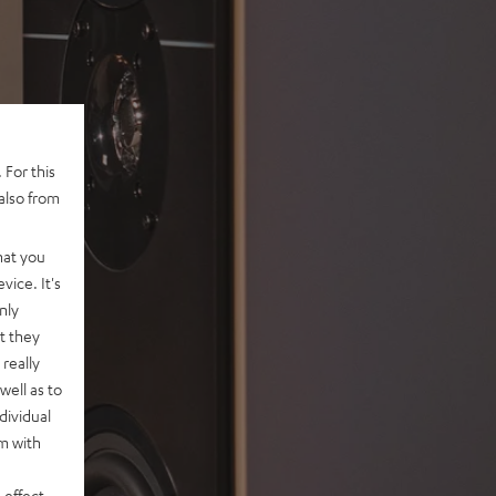
 For this
also from
hat you
vice. It's
nly
t they
really
well as to
dividual
rm with
 effect