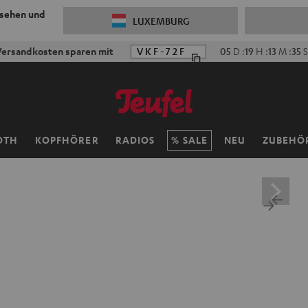
 sehen und
LUXEMBURG
ersandkosten sparen mit
VKF-72F
05
D
:
19
H
:
13
M
:
33
S
OTH
KOPFHÖRER
RADIOS
SALE
NEU
ZUBEHÖ