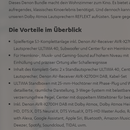
Dieses Denon Bundle macht dein Wohnzimmer zum Kino. Es bietet all
aufregendes, klassisches Kinoerlebnis benötigst. Und dennoch kanns
unseren Dolby Atmos Lautsprechern REFLEKT aufrüsten. Spare geg
Die Vorteile im Überblick
Spielfertige 5.1-Komplettanlage inkl. Denon AV-Receiver AVR-X2
Lautsprecher ULTIMA 40, Subwoofer und Center für ein Heimkino-
Für Heimkino-, Musik- und Gaming-Sound auf hohem Niveau mit 
Einhüllung und präziser Ortung aller Schallereignisse
Inhalt des Komplett-Sets: 2 x Standlautsprecher ULTIMA 40, Cent
Lautsprecher, Denon AV-Receiver AVR-X2700H DAB, Kabel-Set
ULTIMA Standboxen mit 25-mm-Hochtöner mit Phase-Plug und W
detaillierte, räumliche Darstellung, 3-Wege-System mit belastbar
verzerrungsfreie Pegel, Center mit doppeltem Mitteltöner für be
Inkl. Denon AVR-X2700H DAB mit Dolby Atmos, Dolby Atmos Heigh
HD, DTS:X, DTS Neural:X, DTS Virtual:X, DTS-HD Master Audio,
with Alexa, Google Assistant, Apple Siri, Bluetooth, Amazon Music,
Deezer, Spotify, Soundcloud, TIDAL uvm.