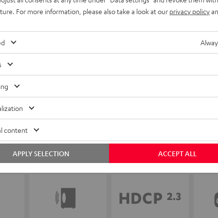
WERTUNGEN
uture. For more information, please also take a look at our
privacy policy
an
ed
Alway
s
ing
lization
l content
APPLY SELECTION
ACCEPT ALL