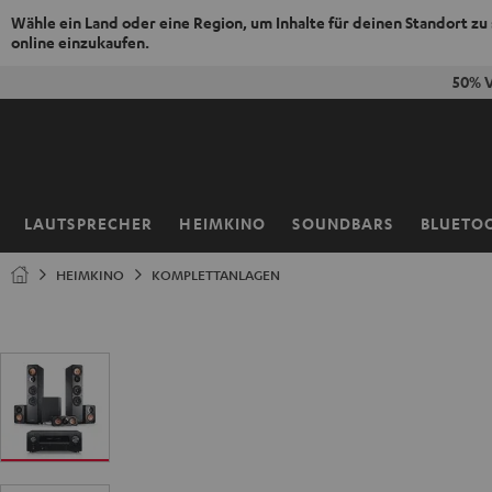
Wähle ein Land oder eine Region, um Inhalte für deinen Standort zu
online einzukaufen.
ZUM
50% V
NHALT
RINGEN
LAUTSPRECHER
HEIMKINO
SOUNDBARS
BLUETO
Startseite
HEIMKINO
KOMPLETTANLAGEN