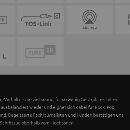
g-Verhältnis. So viel Sound, für so wenig Geld gibt es selten.
 ausbalanciert wieder und eignet sich dabei für Rock, Pop,
Sound. Begeisterte Fachjournalisten und Kunden bestätigen uns
 Schriftzug oberhalb vom Hochtöner.