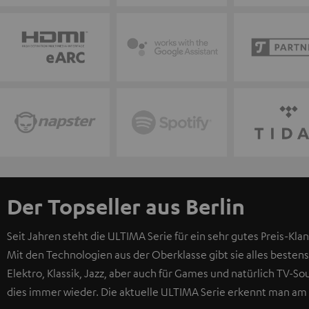
Der Topseller aus Berlin
Seit Jahren steht die ULTIMA Serie für ein sehr gutes Preis-Klan
Mit den Technologien aus der Oberklasse gibt sie alles bestens
Elektro, Klassik, Jazz, aber auch für Games und natürlich TV-
dies immer wieder. Die aktuelle ULTIMA Serie erkennt man am