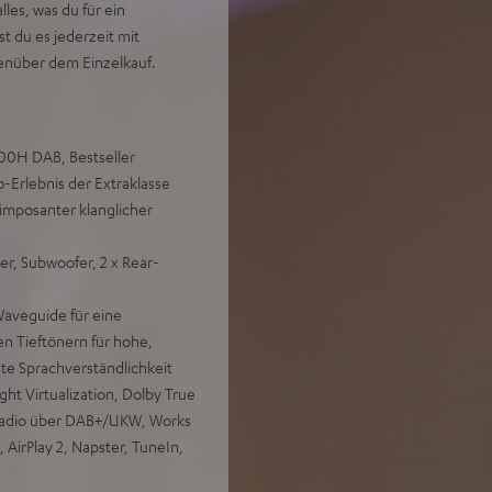
es, was du für ein
t du es jederzeit mit
enüber dem Einzelkauf.
700H DAB, Bestseller
Erlebnis der Extraklasse
imposanter klanglicher
er, Subwoofer, 2 x Rear-
aveguide für eine
en Tieftönern für hohe,
ste Sprachverständlichkeit
t Virtualization, Dolby True
 Radio über DAB+/UKW, Works
 AirPlay 2, Napster, TuneIn,