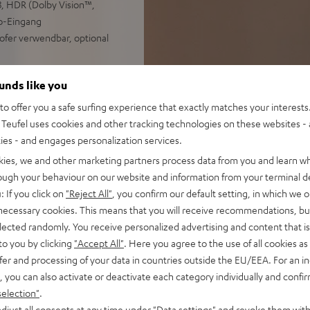
, HDR (Dolby Vision™,
o-Eingang
ofer verwendbar, optional
 zu erweitern, Wandhalterung
ounds like you
o offer you a safe surfing experience that exactly matches your interests.
Teufel uses cookies and other tracking technologies on these websites - 
ties - and engages personalization services.
kies, we and other marketing partners process data from you and learn w
rough your behaviour on our website and information from your terminal de
: If you click on
"Reject All"
, you confirm our default setting, in which we o
 necessary cookies. This means that you will receive recommendations, bu
elected randomly. You receive personalized advertising and content that is 
to you by clicking
"Accept All"
. Here you agree to the use of all cookies as 
ei 16 Bewertungen)
fer and processing of your data in countries outside the EU/EEA. For an in
, you can also activate or deactivate each category individually and confi
selection"
.
djust all consents at any time under "Data settings" and revoke them with