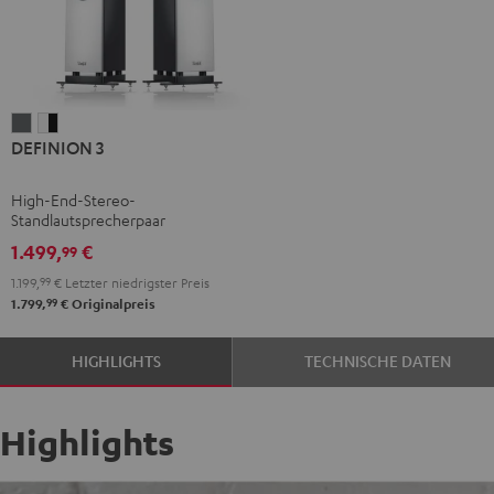
DEFINION
DEFINION
DEFINION 3
3
3
Anthrazit
Weiß
High-End-Stereo-
/
Standlautsprecherpaar
Schwarz
1.499,
€
99
1.199,
99
€
Letzter niedrigster Preis
99
1.799,
€
Originalpreis
HIGHLIGHTS
TECHNISCHE DATEN
Highlights