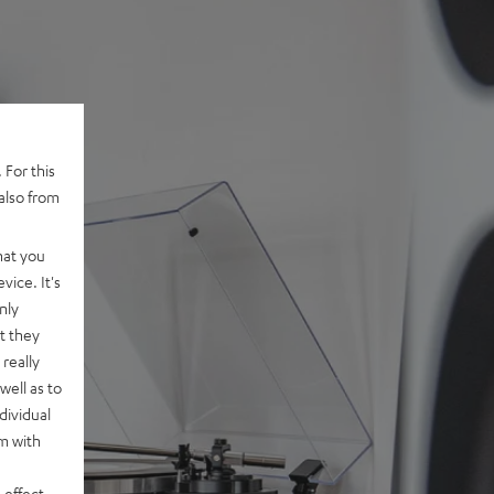
 For this
also from
hat you
vice. It's
nly
t they
really
well as to
dividual
rm with
 effect