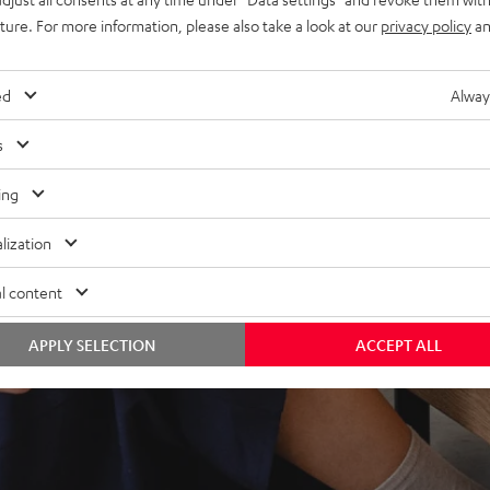
 Unterstützung für 4K, 3D,
uture. For more information, please also take a look at our
privacy policy
an
, Google Assistant, Apple
ia TuneIn, Deezer, Spotify
ed
Alway
nsole, TV-Receiver und mehr,
s
ing
e Räumlichkeit &
lization
pulstreue, Dynamik und
l content
APPLY SELECTION
ACCEPT ALL