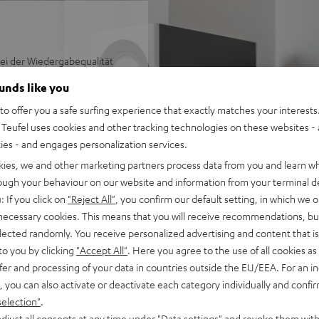
ei der Wiedergabequalität
nseren High-End-
ounds like you
ceiver auf der richtigen
o offer you a safe surfing experience that exactly matches your interests.
enüber dem Einzelkauf sparst
Teufel uses cookies and other tracking technologies on these websites - 
ties - and engages personalization services.
kies, we and other marketing partners process data from you and learn w
rough your behaviour on our website and information from your terminal de
-Netzwerk-Receiver DRA-
: If you click on
"Reject All"
, you confirm our default setting, in which we o
 necessary cookies. This means that you will receive recommendations, bu
u, geeignet auch für größere
elected randomly. You receive personalized advertising and content that is 
to you by clicking
"Accept All"
. Here you agree to the use of all cookies as 
non DRA-800H,
fer and processing of your data in countries outside the EU/EEA. For an in
ntennen, Stromkabel,
, you can also activate or deactivate each category individually and confi
selection"
.
gang sowie weitere analoge
djust all consents at any time under "Data settings" and revoke them with