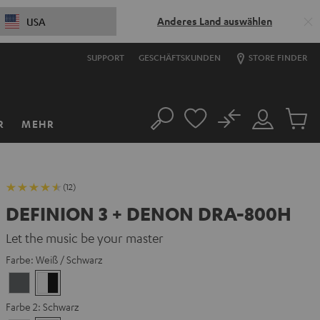
Anderes Land auswählen
USA
SUPPORT
GESCHÄFTSKUNDEN
STORE FINDER
No
R
MEHR
Suche
Mein
Artikel
Konto
im
Warenk
(12)
DEFINION 3 + DENON DRA-800H
Let the music be your master
Farbe:
Weiß / Schwarz
Anthrazit
Weiß
/
Farbe 2:
Schwarz
Schwarz