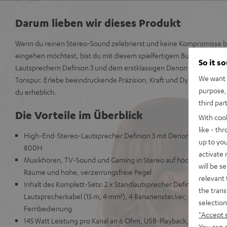
Darum lieben wir dieses Produkt
Wenn du reinen Stereo-Sound zelebrierst und keine Kompromisse b
eingehen möchtest, bist du mit diesem spielfertigem Bundle aus u
So it s
Lautsprechern Definion 3 und dem erstklassigen Denon Stereo-AV-Re
We want t
Tonspur. Erlebe beeindruckende Präzision, Kraft und Dynamik. Geg
purpose, 
du erheblich.
third par
Die Vorteile im Überblick
With coo
like - th
High-End-Stereo-Lautsprecher Definion 3 mit Denon Stereo-AV
up to you
800H
activate
Musikhören, TV-Sound und Gaming in Stereo auf höchstem Nivea
will be s
Räume und hohe, verzerrungsfreie Pegel
relevant 
Inhalt des Komplett-Sets: 2 x Standlautsprecher Definion 3, De
the trans
Lautsprecherkabel (15 m, 4 mm²), 4 Bananenstecker, 8 Spikes, A
selection
Fernbedienung
"Accept 
145 Watt Leistung pro Kanal an 6 Ohm, USB-Playback, Phono-Ein
You can a