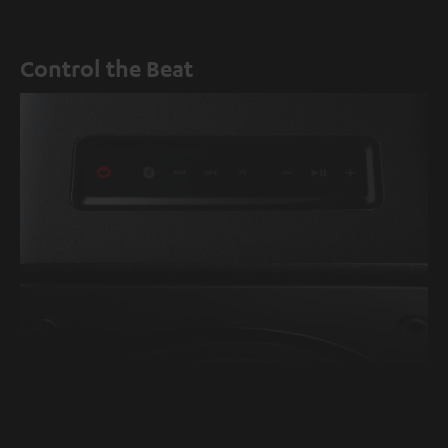
Control the Beat
EIN/AUS
Bluetooth
AUX
Optisch
TV
Lautstärke
Play/Pause
Lautstärke
via
verringern
erhöhen
HDMI