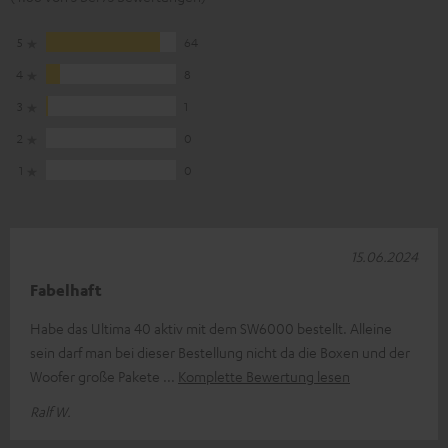
5
64
4
8
3
1
2
0
1
0
15.06.2024
Fabelhaft
Habe das Ultima 40 aktiv mit dem SW6000 bestellt. Alleine
sein darf man bei dieser Bestellung nicht da die Boxen und der
Woofer große Pakete
Komplette Bewertung lesen
Ralf W.