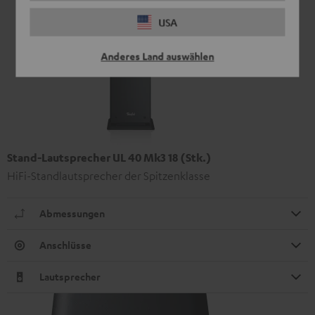
USA
Anderes Land auswählen
Stand-Lautsprecher UL 40 Mk3 18 (Stk.)
HiFi-Standlautsprecher der Spitzenklasse
Abmessungen
Anschlüsse
Lautsprecher