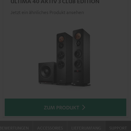
ULTIMA 40 AKTIV 3 CLUB EDITION
Jetzt ein ähnliches Produkt ansehen
ZUM PRODUKT
BEWERTUNGEN
ACCESSORIES
LIEFERUMFANG
SUPPORT