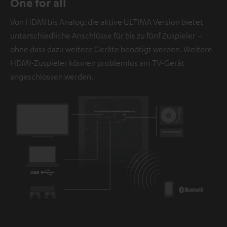
One for all
personenbezogene Daten an Drittplattformen
Von HDMI bis Analog: die aktive ULTIMA Version bietet
übermittelt werden.
Weitere Informationen sind in der
unterschiedliche Anschlüsse für bis zu fünf Zuspieler –
Datenschutzerklärung unter I zu finden
.
ohne dass dazu weitere Geräte benötigt werden. Weitere
HDMI-Zuspieler können problemlos am TV-Gerät
angeschlossen werden.