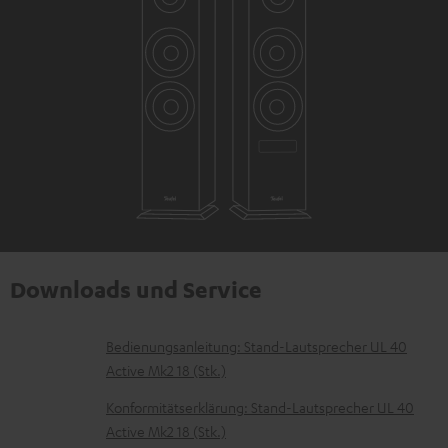
Downloads und Service
D
Bedienungsanleitung: Stand-Lautsprecher UL 40
Active Mk2 18 (Stk.)
o
k
Konformitätserklärung: Stand-Lautsprecher UL 40
Active Mk2 18 (Stk.)
u