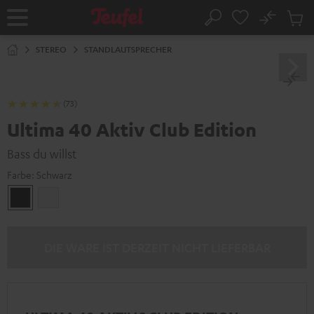
ZUM
NHALT
No
Abs
Startseite
Suche
RINGEN
Artike
im
STEREO
STANDLAUTSPRECHER
Waren
(73)
Ultima 40 Aktiv Club Edition
Bass du willst
Farbe:
Schwarz
Schwarz
Weiß
DIE WARE IST DERZEIT NICHT LIEFERBAR