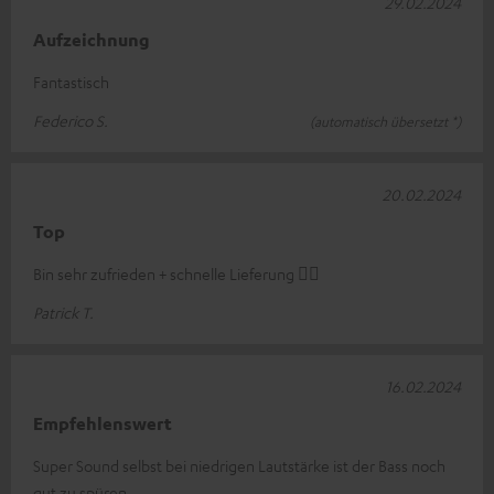
29.02.2024
Aufzeichnung
Fantastisch
Federico S.
(automatisch übersetzt *)
20.02.2024
Top
Bin sehr zufrieden + schnelle Lieferung 👍🏻
Patrick T.
16.02.2024
Empfehlenswert
Super Sound selbst bei niedrigen Lautstärke ist der Bass noch
gut zu spüren.