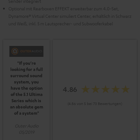
Sender integriert
Optional mit Rearboxen EFFEKT erweiterbar zum 4.0-Set,
Dynamore® Virtual Center simuliert Center, erhältlich in Schwarz
und Weiß, inkl. 5 m Lautsprecher- und Subwooferkabel
"If you’re
looking for a full
surround sound
system, you
4.86
have the option
of the 5.1 Ultima
Series which is
(4.86 von 5 bei 73 Bewertungen)
an absolute gem
of a system"
Outer Audio
05/2019