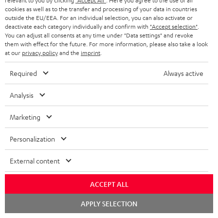
relevant to you by clicking
"Accept All"
. Here you agree to the use of all
Konformitätserklärung: 5,0 m Subwoofer-Kabel
r
cookies as well as to the transfer and processing of your data in countries
C3550W
outside the EU/EEA. For an individual selection, you can also activate or
l
deactivate each category individually and confirm with
"Accept selection"
.
You can adjust all consents at any time under "Data settings" and revoke
a
them with effect for the future. For more information, please also take a look
d
at our
privacy policy
and the
imprint
.
P
Hilfe zu diesem Produkt
e
Required
Always active
r
n
o
Analysis
d
Marketing
I
Gesetzliche Gewährleistung
u
n
k
Personalization
f
t
External content
o
F
A
Audio-Lexikon: Fachbegriffe schnell erklärt
r
A
ACCEPT ALL
u
m
Q
Chat
d
APPLY SELECTION
a
s
starten