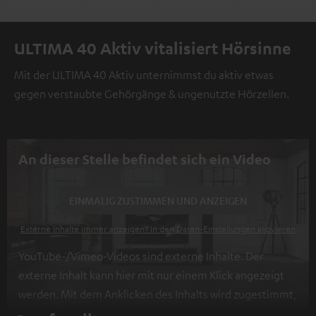
ULTIMA 40 Aktiv vitalisiert Hörsinne
Mit der ULTIMA 40 Aktiv unternimmst du aktiv etwas
gegen verstaubte Gehörgänge & ungenutzte Hörzellen.
An dieser Stelle befindet sich ein Video
EINMALIG ZUSTIMMEN UND ANZEIGEN
Externe Inhalte immer anzeigen? In den Daten‑Einstellungen aktivieren
YouTube-/Vimeo-Videos sind externe Inhalte. Der
externe Inhalt kann hier mit nur einem Klick angezeigt
werden. Mit dem Anklicken des Inhalts wird zugestimmt,
dass externe Inhalte angezeigt werden. Dabei können