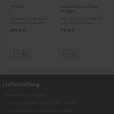
EFFEKT 2
Panasonic Blu-ray Player
Hi
DP-UB154
mit
Kabelloses, aktives Stereo-
Ultra HD 4K Blu-ray Player mit
Hig
Lautsprecher-Paar als Rear-
Dolby Atmos und Multi HDR-
unt
Speaker-Erweiterungsset für
Unterstützung inklusive
wie
399,
€
179,
€
16
99
00
geeignete Teufel Systeme
HDR10+ für eine überragende
Bildqualität mit lebensechten
Kontrasten und Farben
Lieferumfang
Ultima 40 Aktiv Club Edition
1 × 5,0 m Subwoofer-Kabel C3550W – Schwarz
1 × Aktiv-Subwoofer S 6000 SW – Schwarz