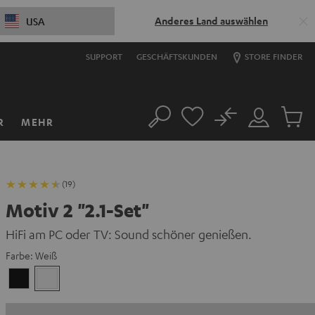
Anderes Land auswählen
USA
SUPPORT
GESCHÄFTSKUNDEN
STORE FINDER
No
R
MEHR
Suche
Mein
Artikel
Konto
im
Warenk
(19)
Motiv 2 "2.1-Set"
HiFi am PC oder TV: Sound schöner genießen.
Farbe:
Weiß
Schwarz
Weiß