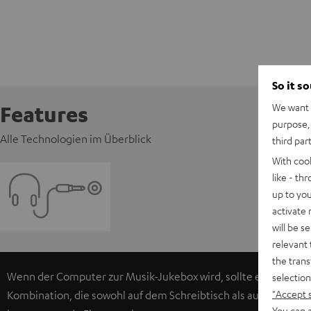
So it s
We want t
Features
purpose, 
Alle Technologien im Überblick
third par
With coo
like - th
up to you
activate
will be s
relevant 
the trans
Wenn der Computer zur Musik-Jukebox wird, sollte es keine Ko
selection
"Accept 
Kombination, die sowohl auf dem Schreibtisch als auch im Wohn
You can a