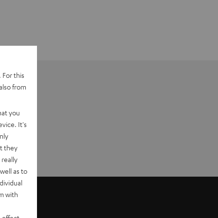
 For this
also from
hat you
vice. It's
nly
t they
really
well as to
dividual
rm with
 effect