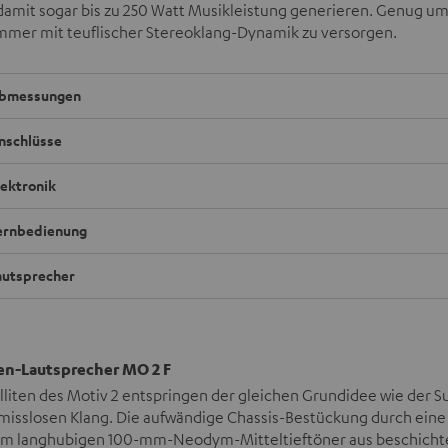
 damit sogar bis zu 250 Watt Musikleistung generieren. Genug u
mer mit teuflischer Stereoklang-Dynamik zu versorgen.
bmessungen
nschlüsse
lektronik
ernbedienung
autsprecher
ten-Lautsprecher MO 2 F
lliten des Motiv 2 entspringen der gleichen Grundidee wie der Su
isslosen Klang. Die aufwändige Chassis-Bestückung durch ein
em langhubigen 100-mm-Neodym-Mitteltieftöner aus beschichtet