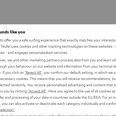
ounds like you
o offer you a safe surfing experience that exactly matches your interests.
Teufel uses cookies and other tracking technologies on these websites - 
ties - and engages personalization services.
kies, we and other marketing partners process data from you and learn w
rough your behaviour on our website and information from your terminal de
: If you click on
"Reject All"
, you confirm our default setting, in which we o
 necessary cookies. This means that you will receive recommendations, bu
elected randomly. You receive personalized advertising and content that is 
to you by clicking
"Accept All"
. Here you agree to the use of all cookies as 
fer and processing of your data in countries outside the EU/EEA. For an in
mpromisse geben. Das Motiv 2 ist eine 2.1-Lautsprecher-
, you can also activate or deactivate each category individually and confi
selection"
.
zimmer - z.B. auch am TV - klanglich wie optisch eine
djust all consents at any time under "Data settings" and revoke them with