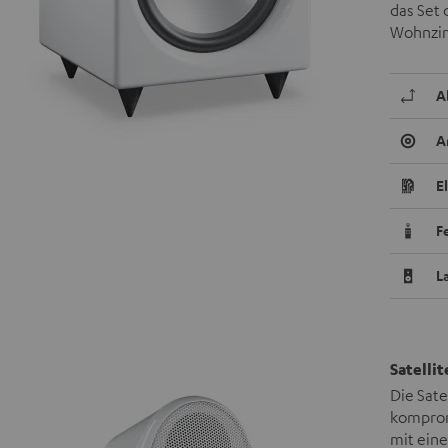
das Set
Wohnzim
A
A
E
F
L
Satelli
Die Sate
komprom
mit ein