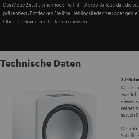
Das Motiv 2 stellt eine moderne HiFi-Stereo-Anlage dar, die si
präsentiert. Entdecken Sie Ihre Lieblingslieder neu oder genie
Ohne die Boxen verstecken zu müssen.
Technische Daten
2.1-Sub
Dieser 
zweifel
dieser 
seiner 
satten 
Der inte
Satellit