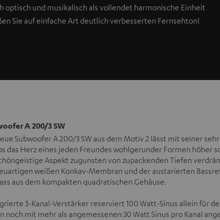
ch optisch und musikalisch als vollendet harmonische Einheit
ßen Sie auf einfache Art deutlich verbesserten Fernsehton!
woofer A 200/3 SW
neue Subwoofer A 200/3 SW aus dem Motiv 2 lässt mit seiner se
los das Herz eines jeden Freundes wohlgerunder Formen höher sc
schöngeistige Aspekt zugunsten von zupackenden Tiefen verdräng
neuartigen weißen Konkav-Membran und der austarierten Bassre
Bass aus dem kompakten quadratischen Gehäuse.
grierte 3-Kanal-Verstärker reserviert 100 Watt-Sinus allein für 
en noch mit mehr als angemessenen 30 Watt Sinus pro Kanal ang