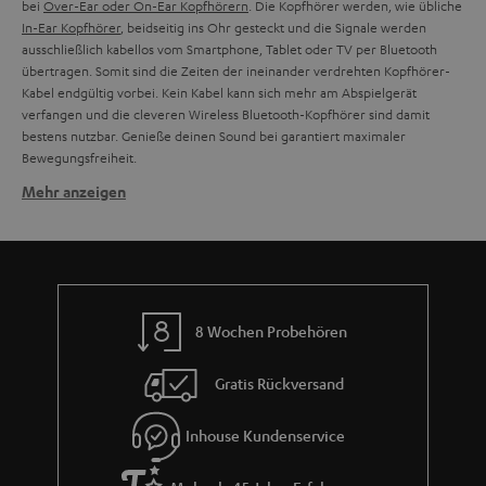
bei
Over-Ear oder On-Ear Kopfhörern
. Die Kopfhörer werden, wie übliche
In-Ear Kopfhörer
, beidseitig ins Ohr gesteckt und die Signale werden
ausschließlich kabellos vom Smartphone, Tablet oder TV per Bluetooth
übertragen. Somit sind die Zeiten der ineinander verdrehten Kopfhörer-
Kabel endgültig vorbei. Kein Kabel kann sich mehr am Abspielgerät
verfangen und die cleveren Wireless Bluetooth-Kopfhörer sind damit
bestens nutzbar. Genieße deinen Sound bei garantiert maximaler
Bewegungsfreiheit.
Mehr anzeigen
Warum heißt es True Wireless Stereo?
Der Begriff "True Wireless Stereo" oder kurz "TWS" leitet sich vom
Englischen ab und bedeutet "wahrlich kabelloses Stereo" bzw. "tatsächlich
kabelloses Stereo". Hintergrund ist, dass Stereo-Signale in zwei Kanäle
aufgeteilt sind. Einen Linken und einen Rechten. Bei der TWS ("True
Wireless Stereo") Wiedergabe wird folglich das Audiosignal differenziert,
8 Wochen Probehören
ohne Verzögerung und gänzlich ohne Kabel, daher wireless,
wiedergegeben. Der linke Hörer gibt andere Signale als der rechte
Gratis Rückversand
Ohrhörer wieder. Im Zusammenspiel entsteht dann das elegante Stereo-
Panaroma bei TWS Kopfhörern.
Inhouse Kundenservice
Welche True Wireless Kopfhörer von Teufel eignen sich
für Sport?