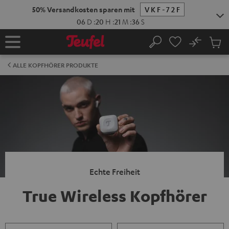
ZUM
50% Versandkosten sparen mit
VKF-72F
NHALT
RINGEN
06
D
:
20
H
:
21
M
:
36
S
No
Abs
Startseite
Suche
Artike
im
ALLE KOPFHÖRER PRODUKTE
Waren
Echte Freiheit
True Wireless Kopfhörer