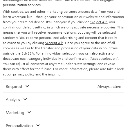
Geräuschunterdrückung ("Active Noise Cancelling") am Ohrhörer steuern
r
personalization services.
steuern.
With cookies, we and other marketing partners process data from you and
a
learn what you like - through your behaviour on our website and information
Robustes Ladecase für sicheren Transport und schnelles
n
from your terminal device. It's up to you: If you click on
"Reject All"
, you
Aufladen
Kategorien
confirm our default setting, in which we only activate necessary cookies. This
m
Damit die True Wireless In-Ear Kopfhörer denkbar kompakt sein können,
means that you will receive recommendations, but they will be selected
randomly. You receive personalized advertising and content that is really
HEIMKINO
wird ein kleiner leistungsfähiger Akku benötigt. Der integrierte Akku der
e
Unternehmen
relevant to you by clicking
"Accept All"
. Here you agree to the use of all
kleinen Bluetooth-Kopfhörer kann insgesamt aber nicht so lange Energie
l
cookies as well as to the transfer and processing of your data in countries
spenden wie der Akku eines
tragbaren Bluetooth-Lautsprechers
zum
HEIMKINO-KOMPLETTANLAGEN
outside the EU/EEA. For an individual selection, you can also activate or
SUPPORT
Beispiel. Allerdings ist das Nachladen der True Wireless Kopfhörer
d
Teufel Onlineshops
deactivate each category individually and confirm with
"Accept selection"
.
unterwegs kein Problem, wenn ein Ladecase mit Powerbank-Funktion wie
SOUNDBARS
You can adjust all consents at any time under "Data settings" and revoke
u
KARRIERE
beim AIRY TWS 2. den REAL BLUE TWS 3 und den AIRY SPORTS TWS zum
them with effect for the future. For more information, please also take a look
DEUTSCHLAND
Lieferumfang gehört. Das Case ist auch praktisch für den Transport in der
n
at our
privacy policy
and the
imprint
.
STEREO
Hosentasche, denn so können die Wireless In-Ear Kopfhörer platzsparend
PRESSE & MARKETING
g
aufbewahrt werden und sind stets griffbereit. Das Laden beginnt übrigens,
ÖSTERREICH
Required
Always active
SMART HOME
sobald die TWS Kopfhörer in das Ladecase eingesteckt werden. Am Case
GESCHÄFTSKUNDEN
selbst ist ein USB-C-Anschluss vorhanden.
Analysis
SCHWEIZ
BLUETOOTH-LAUTSPRECHER
PARTNERPROGRAMM
Darum lohnt sich ein Wechsel zu True Wireless
Marketing
Kopfhörer
KOPFHÖRER
NIEDERLANDE
BLOG
Volle Bewegungsfreiheit: störende Kabel gehören der Vergangenheit an
Personalization
BLUETOOTH-KOPFHÖRER
Praktisch: True Wireless Kopfhörer sind immer griffbereit und laden den