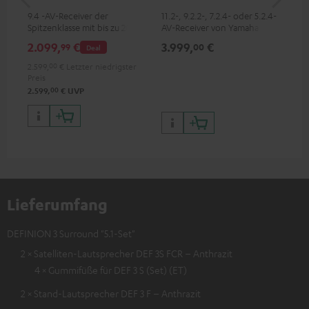
9.4 -AV-Receiver der
11.2-, 9.2.2-, 7.2.4- oder 5.2.4-
9.2
Spitzenklasse mit bis zu 200
AV-Receiver von Yamaha mit
Rec
Watt Ausgangsleistung pro
185 W Ausgangsleistung pro
W A
2.099,
€
3.999,
€
2.
99
00
Deal
Kanal, unterstützt 11.4-Kanal-
Kanal (8 Ohm, 0.9 % THD)
(8 
Verarbeitung
2.599,
00
€
Letzter niedrigster
Preis
00
2.599,
€
UVP
Lieferumfang
DEFINION 3 Surround "5.1-Set"
2 × Satelliten-Lautsprecher DEF 3S FCR – Anthrazit
4 × Gummifüße für DEF 3 S (Set) (ET)
2 × Stand-Lautsprecher DEF 3 F – Anthrazit