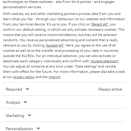
u
KARRIERE
technologies on these websites - also from third parties - and engages
DEUTSCHLAND
personalization services.
n
STEREO
With cookies, we and other marketing partners process data from you and
PRESSE & MARKETING
g
learn what you like - through your behaviour on our website and information
ÖSTERREICH
SMART HOME
from your terminal device. It's up to you: If you click on
"Reject All"
, you
GESCHÄFTSKUNDEN
confirm our default setting, in which we only activate necessary cookies. This
means that you will receive recommendations, but they will be selected
SCHWEIZ
BLUETOOTH-LAUTSPRECHER
PARTNERPROGRAMM
randomly. You receive personalized advertising and content that is really
relevant to you by clicking
"Accept All"
. Here you agree to the use of all
KOPFHÖRER
cookies as well as to the transfer and processing of your data in countries
NIEDERLANDE
BLOG
outside the EU/EEA. For an individual selection, you can also activate or
deactivate each category individually and confirm with
"Accept selection"
.
BLUETOOTH-KOPFHÖRER
NEWSLETTER
You can adjust all consents at any time under "Data settings" and revoke
BELGIEN
them with effect for the future. For more information, please also take a look
STEREOANLAGEN
at our
privacy policy
and the
imprint
.
STORES
FRANKREICH
LAUTSPRECHER
Required
Always active
DEINE VORTEILE BEI TEUFEL
POLEN
ULTIMA-SERIE
Analysis
TEUFEL STORY
Technische Änderungen, Tippfehler und Irrtum vorbehalten. Das auf unseren
IN-EAR-KOPFHÖRER
Marketing
SPANIEN
UNSER MANAGEMENT
Fotos abgebildete Zubehör ist nicht im Lieferumfang enthalten. Etwaige
Entsorgungsgebühren für Batterien sind im Preis inbegriffen.
FANSHOP
Personalization
NACHHALTIGKEIT