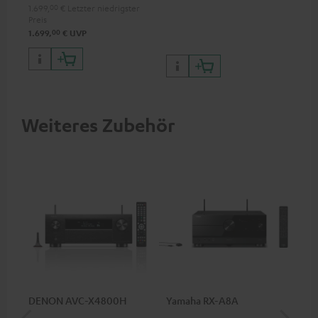
1.699,
00
€
Letzter niedrigster
Preis
00
1.699,
€
UVP
Weiteres Zubehör
DENON AVC-X4800H
Yamaha RX-A8A
Ya