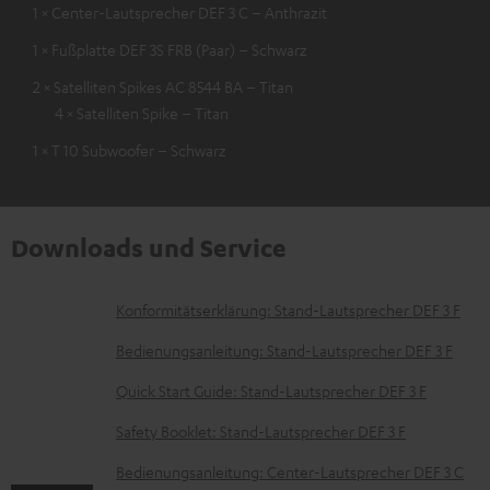
1 × Center-Lautsprecher DEF 3 C – Anthrazit
1 × Fußplatte DEF 3S FRB (Paar) – Schwarz
2 × Satelliten Spikes AC 8544 BA – Titan
4 × Satelliten Spike – Titan
1 × T 10 Subwoofer – Schwarz
Downloads und Service
D
Konformitätserklärung: Stand-Lautsprecher DEF 3 F
o
Bedienungsanleitung: Stand-Lautsprecher DEF 3 F
k
Quick Start Guide: Stand-Lautsprecher DEF 3 F
u
Safety Booklet: Stand-Lautsprecher DEF 3 F
m
e
Bedienungsanleitung: Center-Lautsprecher DEF 3 C