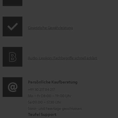
a
n
k
d
f
t
e
o
F
I
n
Gesetzliche Gewährleistung
r
A
n
m
Q
f
a
s
o
t
A
Audio-Lexikon: Fachbegriffe schnell erklärt
r
i
u
m
o
d
a
n
i
K
Persönliche Kaufberatung
t
e
o
o
+49 30 217 84 217
i
n
Mo – Fr 08:00 – 19:00 Uhr
-
n
o
z
Sa 09:00 – 17:30 Uhr
L
t
n
u
Sonn- und Feiertage geschlossen
e
a
e
Teufel Support
m