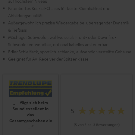
auf höchstem Niveau
Patentiertes Koaxial-Chassis für beste Räumlichkeit und
Abbildungsqualität
Außergewöhnlich präzise Wiedergabe bei überragender Dynamik
& Tiefbass
Mächtiger Subwoofer, wahlweise als Front- oder Downfire-
Subwoofer verwendbar, optional kabellos ansteuerbar
Edler Schleiflack, sportlich-schlanke, aufwendig versteifte Gehäuse
Geeignet für AV-Receiver der Spitzenklasse
„… fügt sich beim
Sound exzellent in
5
das
Gesamtgeschehen ein
(5 von 5 bei 3 Bewertungen)
…“