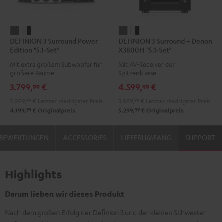
DEFINION
DEFINION
DEFINION
DEFINION
DEFINION 3 Surround Power
DEFINION 3 Surround + Denon
3
3
3
3
Edition "5.1-Set"
X3800H "5.1-Set"
Surround
Surround
Surround
Surround
Mit extra großem Subwoofer für
Mit AV-Receiver der
Power
Power
+
+
größere Räume
Spitzenklasse
Edition
Edition
Denon
Denon
3.799,
€
4.599,
€
99
99
"5.1-
"5.1-
X3800H
X3800H
3.099,
99
€
Letzter niedrigster Preis
3.899,
99
€
Letzter niedrigster Preis
Set"
Set"
"5.1-
"5.1-
99
99
4.199,
€
Originalpreis
5.299,
€
Originalpreis
Anthrazit
Weiß
Set"
Set"
/
Anthrazit
Weiß
BEWERTUNGEN
ACCESSORIES
LIEFERUMFANG
SUPPORT
Schwarz
/
Schwarz
Highlights
Darum lieben wir dieses Produkt
Nach dem großen Erfolg der Deﬁnion 3 und der kleinen Schwester