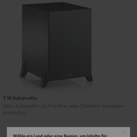
T 10 Subwoofer
Aktiv-Subwoofer: als Frontfire- oder Downfire-Subwoofer
einsetzbar.
Abmessungen
Wähle ein Land oder eine Region, um Inhalte für