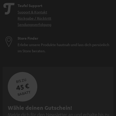
Teufel Support
Support & Kontakt
Rückgabe / Rücktritt
Sendungsverfolgung
Store Finder
Erlebe unsere Produkte hautnah und lass dich persönlich
im Store beraten.
BIS ZU
45 €
RABATT
N
Wähle deinen Gutschein!
Melde dich für den Newsletter an und erhalte bis zu
e