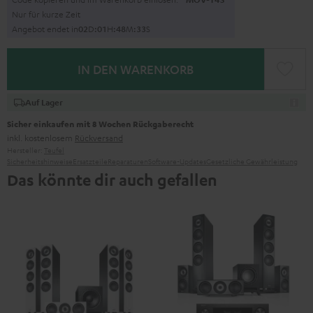
Nur für kurze Zeit
Angebot endet in
0
2
D
:
0
1
H
:
4
8
M
:
3
2
S
IN DEN WARENKORB
Auf Lager
Sicher einkaufen mit 8 Wochen Rückgaberecht
inkl. kostenlosem
Rückversand
Hersteller:
Teufel
Sicherheitshinweise
Ersatzteile
Reparaturen
Software-Updates
Gesetzliche Gewährleistung
Das könnte dir auch gefallen