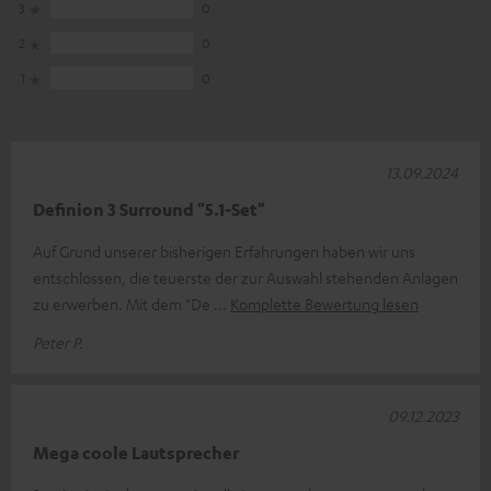
3
0
2
0
1
0
13.09.2024
Definion 3 Surround "5.1-Set"
Auf Grund unserer bisherigen Erfahrungen haben wir uns
entschlossen, die teuerste der zur Auswahl stehenden Anlagen
zu erwerben. Mit dem "De
Komplette Bewertung lesen
Peter P.
09.12.2023
Mega coole Lautsprecher