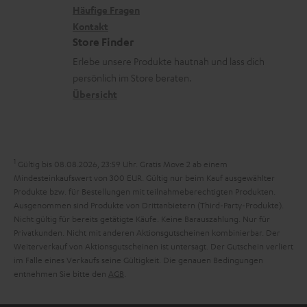
x
k
n
Häufige Fragen
V
i
Kontakt
t
z
e
Store Finder
k
d
u
r
Erlebe unsere Produkte hautnah und lass dich
o
a
r
s
persönlich im Store beraten.
n
t
G
Übersicht
a
e
a
n
n
r
d
a
1
Gültig bis 08.08.2026, 23:59 Uhr. Gratis Move 2 ab einem
n
Mindesteinkaufswert von 300 EUR. Gültig nur beim Kauf ausgewählter
Produkte bzw. für Bestellungen mit teilnahmeberechtigten Produkten.
t
Ausgenommen sind Produkte von Drittanbietern (Third-Party-Produkte).
i
Nicht gültig für bereits getätigte Käufe. Keine Barauszahlung. Nur für
Privatkunden. Nicht mit anderen Aktionsgutscheinen kombinierbar. Der
e
Weiterverkauf von Aktionsgutscheinen ist untersagt. Der Gutschein verliert
im Falle eines Verkaufs seine Gültigkeit. Die genauen Bedingungen
entnehmen Sie bitte den
AGB
.