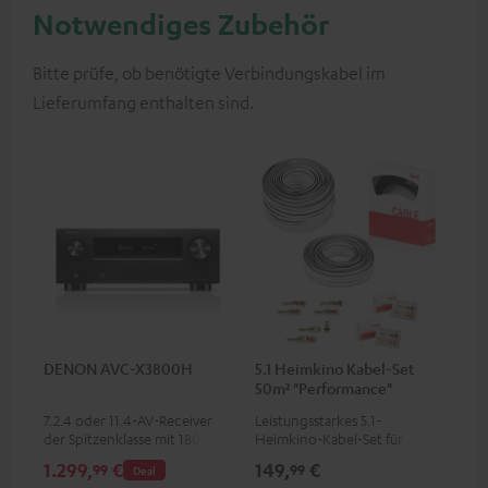
Notwendiges Zubehör
Bitte prüfe, ob benötigte Verbindungskabel im
Lieferumfang enthalten sind.
DENON AVC-X3800H
5.1 Heimkino Kabel-Set
50m² "Performance"
C4545S
7.2.4 oder 11.4-AV-Receiver
Leistungsstarkes 5.1-
der Spitzenklasse mit 180 Watt
Heimkino-Kabel-Set für
Ausgangsleistung pro Kanal
Räume bis 50 m²
1.299,
€
149,
€
99
99
Deal