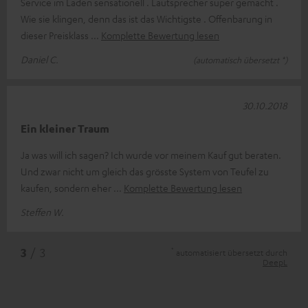
Service im Laden sensationell . Lautsprecher super gemacht .
Wie sie klingen, denn das ist das Wichtigste . Offenbarung in
dieser Preisklass
Komplette Bewertung lesen
Daniel C.
(automatisch übersetzt *)
30.10.2018
Ein kleiner Traum
Ja was will ich sagen? Ich wurde vor meinem Kauf gut beraten.
Und zwar nicht um gleich das grösste System von Teufel zu
kaufen, sondern eher
Komplette Bewertung lesen
Steffen W.
*
3
/ 3
automatisiert übersetzt durch
DeepL