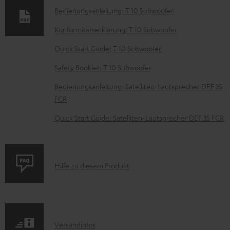
n
Bedienungsanleitung: T 10 Subwoofer
t
Konformitätserklärung: T 10 Subwoofer
e
Quick Start Guide: T 10 Subwoofer
z
Safety Booklet: T 10 Subwoofer
u
m
Bedienungsanleitung: Satelliten-Lautsprecher DEF 3S
H
FCR
e
Quick Start Guide: Satelliten-Lautsprecher DEF 3S FCR
r
u
n
P
Hilfe zu diesem Produkt
t
r
e
o
r
d
l
I
Versandinfos
u