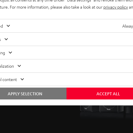
uture. For more information, please also take a look at our
privacy policy
an
ed
Alway
s
ing
eichen absolut
lization
. Hohe Lautstärken ohne
ng-Sound stellen dank der
l content
biles Metallgitter schützt
APPLY SELECTION
ACCEPT ALL
t die Linienführung