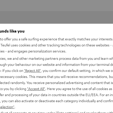
ounds like you
o offer you a safe surfing experience that exactly matches your interests.
Teufel uses cookies and other tracking technologies on these websites - 
ties - and engages personalization services.
kies, we and other marketing partners process data from you and learn w
rough your behaviour on our website and information from your terminal de
: If you click on
"Reject All"
, you confirm our default setting, in which we o
 necessary cookies. This means that you will receive recommendations, bu
elected randomly. You receive personalized advertising and content that is 
to you by clicking
"Accept All"
. Here you agree to the use of all cookies as 
fer and processing of your data in countries outside the EU/EEA. For an in
, you can also activate or deactivate each category individually and confi
selection"
.
djust all consents at any time under "Data settings" and revoke them with