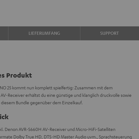
LIEFERUMFANG
SUPPORT
es Produkt
NO 25 kommt nun komplett spielfertig: Zusammen mit dem
V-Receiver erhältst du eine günstige und klanglich druckvolle sowie
t diesem Bundle gegenüber dem Einzelkauf.
ick
inkl. Denon AVR-S660H AV-Receiver und Micro-HiFi-Satelliten
formate Dolby True HD, DTS-HD Master Audio uvm., Sprachsteuerung