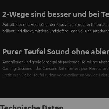
2-Wege sind besser und bei T
Mitteltöner und Hochtöner der Passiv Lautsprecher teilen si
brillant und direkt, mittlere und tiefere Töne voll und satt darge
Purer Teufel Sound ohne able
Anschließen und genießen: egal ob packende Heimkino-Abende 
Gaming-Sessions – das Consono-Set meistert jede Herausforde
Profitieren Sie bei Teufel zudem von exzellenten Service-Leist
Technische Daten