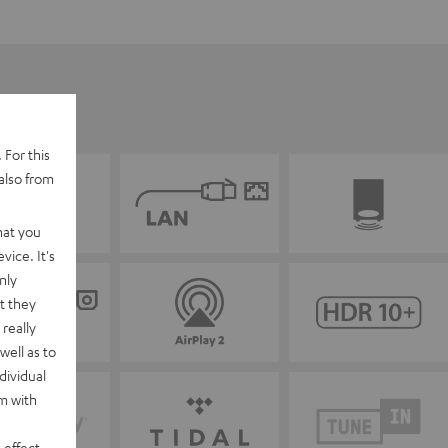
 For this
also from
hat you
vice. It's
nly
t they
really
well as to
dividual
rm with
 effect