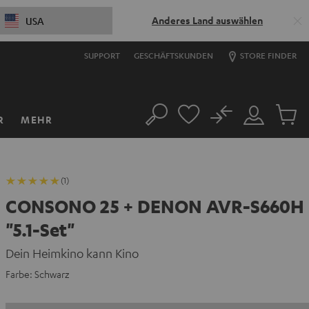
Anderes Land auswählen
USA
SUPPORT
GESCHÄFTSKUNDEN
STORE FINDER
No
R
MEHR
Suche
Mein
Artikel
Konto
im
Warenk
(1)
CONSONO 25 + DENON AVR-S660H
"5.1-Set"
Dein Heimkino kann Kino
Farbe:
Schwarz