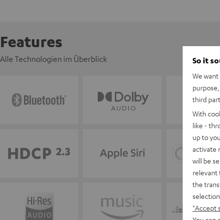
Features
Alle Technologien im Überblick
So it s
We want t
purpose, 
third par
With coo
like - th
up to you
activate
will be s
relevant 
the trans
selection
"Accept 
You can a