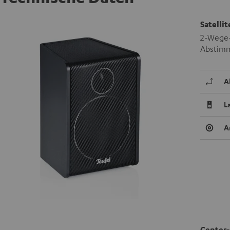
Satelli
2-Wege-
Abstimm
A
L
A
Center-