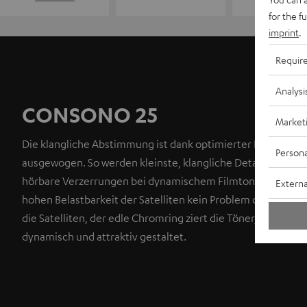
for the f
imprint
.
Requir
Analysi
CONSONO 25
Market
Die klangliche Abstimmung ist dank optimierter Frequenzw
Persona
ausgewogen. So werden kleinste, klangliche Details hörbar
hörbare Verzerrungen bei dynamischem Filmton oder Gami
Externa
hohen Belastbarkeit der Satelliten kein Problem dar. Ein sta
die Satelliten, der edle Chromring ziert die Töner, zudem is
dynamisch und attraktiv gestaltet.