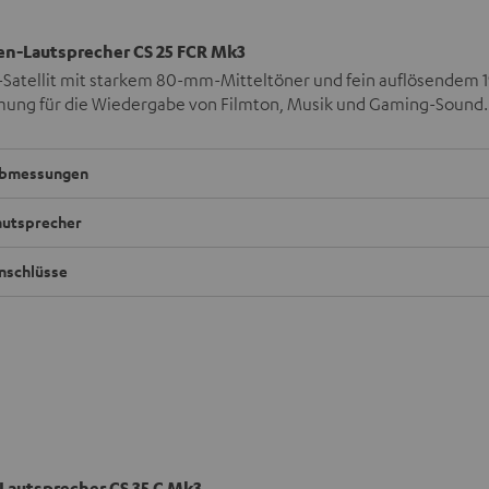
ten-Lautsprecher CS 25 FCR Mk3
Satellit mit starkem 80-mm-Mitteltöner und fein auflösende
ung für die Wiedergabe von Filmton, Musik und Gaming-Sound.
bmessungen
autsprecher
nschlüsse
Lautsprecher CS 35 C Mk3