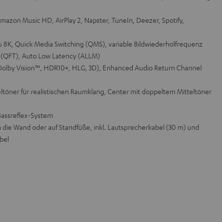
mazon Music HD, AirPlay 2, Napster, TuneIn, Deezer, Spotify,
zu 8K, Quick Media Switching (QMS), variable Bildwiederholfrequenz
 (QFT), Auto Low Latency (ALLM)
olby Vision™, HDR10+, HLG, 3D), Enhanced Audio Return Channel
töner für realistischen Raumklang, Center mit doppeltem Mitteltöner
Bassreflex-System
n die Wand oder auf Standfüße, inkl. Lautsprecherkabel (30 m) und
bel