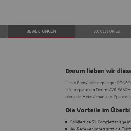
BEWERTUNGEN
ACCESSORIES
Darum lieben wir dies
Unser Preis/Leistungssieger CONSO
leistungsstarken Denon AVR-S660H A
elegante Heimkinoanlage. Spare mi
Die Vorteile im Überbl
Spielfertige 5.1-Komplettanlage 
AV-Receiver unterstützt die Ton