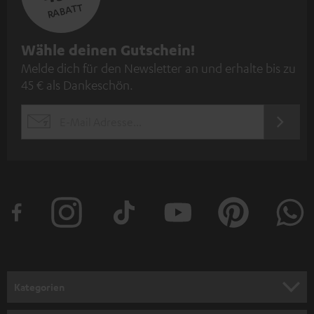
RABATT
N
Wähle deinen Gutschein!
Melde dich für den Newsletter an und erhalte bis zu
e
45 € als Dankeschön.
w
s
JETZT
EMAIL
l
ANME
WIDGET
e
t
t
e
r
a
n
Kategorien
m