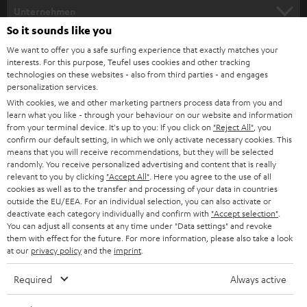
HEIMKINO
e
Unternehmen
l
So it sounds like you
HEIMKINO-KOMPLETTANLAGEN
SUPPORT
d
Teufel Onlineshops
We want to offer you a safe surfing experience that exactly matches your
interests. For this purpose, Teufel uses cookies and other tracking
SOUNDBARS
u
KARRIERE
technologies on these websites - also from third parties - and engages
DEUTSCHLAND
personalization services.
n
STEREO
With cookies, we and other marketing partners process data from you and
PRESSE & MARKETING
g
learn what you like - through your behaviour on our website and information
ÖSTERREICH
SMART HOME
from your terminal device. It's up to you: If you click on
"Reject All"
, you
GESCHÄFTSKUNDEN
confirm our default setting, in which we only activate necessary cookies. This
means that you will receive recommendations, but they will be selected
SCHWEIZ
BLUETOOTH-LAUTSPRECHER
PARTNERPROGRAMM
randomly. You receive personalized advertising and content that is really
relevant to you by clicking
"Accept All"
. Here you agree to the use of all
KOPFHÖRER
cookies as well as to the transfer and processing of your data in countries
NIEDERLANDE
BLOG
outside the EU/EEA. For an individual selection, you can also activate or
deactivate each category individually and confirm with
"Accept selection"
.
BLUETOOTH-KOPFHÖRER
NEWSLETTER
You can adjust all consents at any time under "Data settings" and revoke
BELGIEN
them with effect for the future. For more information, please also take a look
STEREOANLAGEN
at our
privacy policy
and the
imprint
.
STORES
FRANKREICH
LAUTSPRECHER
Required
Always active
DEINE VORTEILE BEI TEUFEL
POLEN
ULTIMA-SERIE