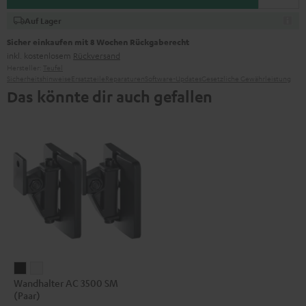
Auf Lager
Sicher einkaufen mit 8 Wochen Rückgaberecht
inkl. kostenlosem
Rückversand
Hersteller:
Teufel
Sicherheitshinweise
Ersatzteile
Reparaturen
Software-Updates
Gesetzliche Gewährleistung
Das könnte dir auch gefallen
Wandhalter
Wandhalter
Wandhalter AC 3500 SM
AC
AC
(Paar)
3500
3500