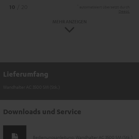
*
10
/ 20
automatisiert übersetzt durch
DeepL
MEHR ANZEIGEN
Lieferumfang
Wandhalter AC 3500 SM (Stk.)
Downloads und Service
D
Bedienungsanleitung: Wandhalter AC 3500 SM (Stk.)