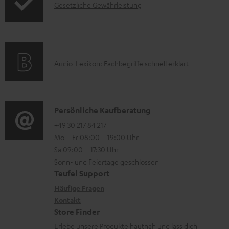
I
Gesetzliche Gewährleistung
r
A
.
n
n
m
Q
s
t
f
a
s
u
e
o
t
p
r
A
Audio-Lexikon: Fachbegriffe schnell erklärt
r
i
p
l
u
m
o
o
a
d
a
n
r
d
i
K
Persönliche Kaufberatung
t
e
t
e
o
o
+49 30 217 84 217
i
n
.
n
Mo – Fr 08:00 – 19:00 Uhr
-
n
o
z
l
Sa 09:00 – 17:30 Uhr
L
t
n
u
Sonn- und Feiertage geschlossen
i
e
a
e
Teufel Support
m
n
x
k
n
Häufige Fragen
V
k
i
Kontakt
t
z
e
s
Store Finder
k
d
u
r
.
Erlebe unsere Produkte hautnah und lass dich