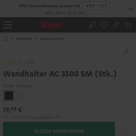
ZUM
50% Versandkosten sparen mit
VKF-72F
NHALT
RINGEN
05
D
:
20
H
:
37
M
:
09
S
No
Abs
Startseite
Suche
Artike
im
ZUBEHÖR
WANDHALTER
Waren
(20)
Wandhalter AC 3500 SM (Stk.)
Farbe:
Schwarz
Schwarz
Weiß
19,
€
99
Inkl. MwSt
und zzgl.
Versandkosten
4,99 €
IN DEN WARENKORB