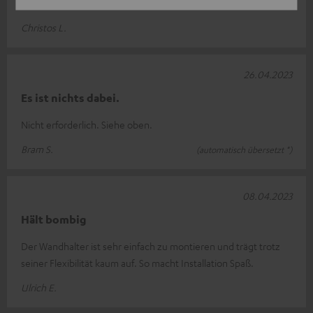
Einfach und praktisch
Christos L.
26.04.2023
Es ist nichts dabei.
Nicht erforderlich. Siehe oben.
Bram S.
(automatisch übersetzt *)
08.04.2023
Hält bombig
Der Wandhalter ist sehr einfach zu montieren und trägt trotz
seiner Flexibilität kaum auf. So macht Installation Spaß.
Ulrich E.