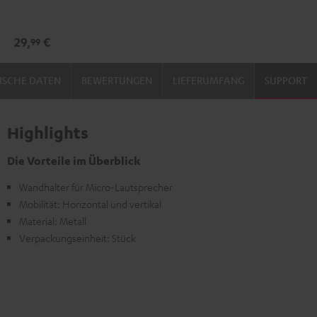
SM
SM
(Paar)
(Paar)
29,
€
99
Schwarz
Weiß
ISCHE DATEN
BEWERTUNGEN
LIEFERUMFANG
SUPPORT
Highlights
Die Vorteile im Überblick
Wandhalter für Micro-Lautsprecher
Mobilität: Horizontal und vertikal
Material: Metall
Verpackungseinheit: Stück