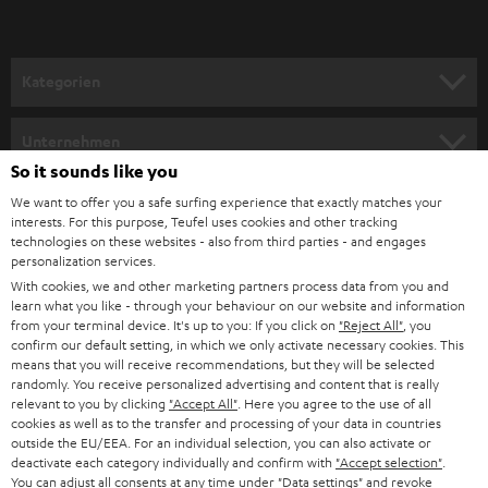
r
a
n
Kategorien
m
HEIMKINO
e
Unternehmen
l
So it sounds like you
HEIMKINO-KOMPLETTANLAGEN
SUPPORT
d
Teufel Onlineshops
We want to offer you a safe surfing experience that exactly matches your
interests. For this purpose, Teufel uses cookies and other tracking
SOUNDBARS
u
KARRIERE
technologies on these websites - also from third parties - and engages
DEUTSCHLAND
personalization services.
n
STEREO
With cookies, we and other marketing partners process data from you and
PRESSE & MARKETING
g
learn what you like - through your behaviour on our website and information
ÖSTERREICH
SMART HOME
from your terminal device. It's up to you: If you click on
"Reject All"
, you
GESCHÄFTSKUNDEN
confirm our default setting, in which we only activate necessary cookies. This
means that you will receive recommendations, but they will be selected
SCHWEIZ
BLUETOOTH-LAUTSPRECHER
PARTNERPROGRAMM
randomly. You receive personalized advertising and content that is really
relevant to you by clicking
"Accept All"
. Here you agree to the use of all
KOPFHÖRER
cookies as well as to the transfer and processing of your data in countries
NIEDERLANDE
BLOG
outside the EU/EEA. For an individual selection, you can also activate or
deactivate each category individually and confirm with
"Accept selection"
.
BLUETOOTH-KOPFHÖRER
NEWSLETTER
You can adjust all consents at any time under "Data settings" and revoke