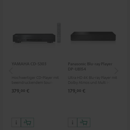
YAMAHA CD-S303
Panasonic Blu-ray Player
15
DP-UB154
C2
Hochwertiger CD-Player mit
Ultra HD 4K Blu-ray Player mit
Lau
beeindruckendem Sound und
Dolby Atmos und Multi HDR-
wertiger Verarbeitung
Unterstützung inklusive
379,
€
179,
€
34
00
00
HDR10+ für eine überragende
Bildqualität mit lebensechten
Kontrasten und Farben