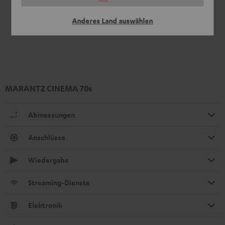
Anderes Land auswählen
MARANTZ CINEMA 70s
Abmessungen
Anschlüsse
Wiedergabe
Streaming-Dienste
Elektronik