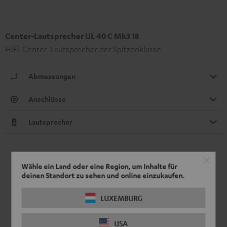
Center-Lautsprecher UL 40 C Mk3 18
HiFi-Center-Lautsprecher der Spitzenklasse
Abmessungen
Anschlüsse
Lautsprecher
Wähle ein Land oder eine Region, um Inhalte für
deinen Standort zu sehen und online einzukaufen.
LUXEMBURG
USA