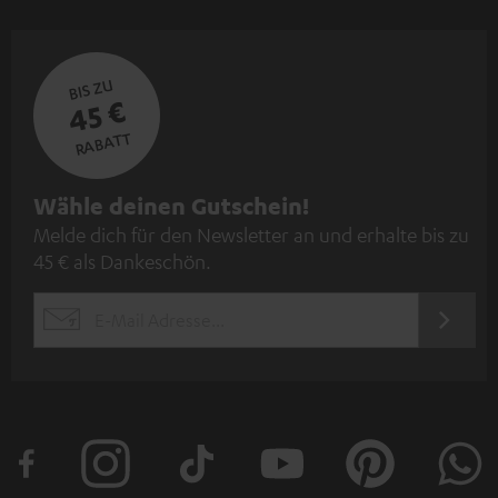
BIS ZU
45 €
RABATT
N
Wähle deinen Gutschein!
Melde dich für den Newsletter an und erhalte bis zu
e
45 € als Dankeschön.
w
s
JETZT
EMAIL
l
ANME
WIDGET
e
t
t
e