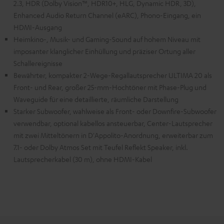
2.3, HDR (Dolby Vision™, HDR10+, HLG, Dynamic HDR, 3D),
Enhanced Audio Return Channel (eARC), Phono-Eingang, ein
HDMI-Ausgang
Heimkino-, Musik- und Gaming-Sound auf hohem Niveau mit
imposanter klanglicher Einhüllung und präziser Ortung aller
Schallereignisse
Bewährter, kompakter 2-Wege-Regallautsprecher ULTIMA 20 als
Front- und Rear, großer 25-mm-Hochtöner mit Phase-Plug und
Waveguide für eine detaillierte, räumliche Darstellung
Starker Subwoofer, wahlweise als Front- oder Downfire-Subwoofer
verwendbar, optional kabellos ansteuerbar, Center-Lautsprecher
mit zwei Mitteltönern in D'Appolito-Anordnung, erweiterbar zum
7.1- oder Dolby Atmos Set mit Teufel Reflekt Speaker, inkl.
Lautsprecherkabel (30 m), ohne HDMI-Kabel