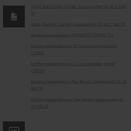
z
Quick Start Guide: Center-Lautsprecher UL 40 C Mk3
18
u
m
Safety Booklet: Center-Lautsprecher UL 40 C Mk3 18
H
Bedienungsanleitung: MARANTZ CINEMA 70s
e
Konformitätserklärung: 30 m Lautsprecherkabel
r
C2530S
u
Konformitätserklärung: 2,5 m Subwoofer-Kabel
n
C3525W
t
Bedienungsanleitung: Paar Regal-Lautsprecher UL 20
e
Mk3 18
r
Konformitätserklärung: Paar Regal-Lautsprecher UL
l
20 Mk3 18
a
d
e