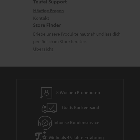
e
a
e
Teufel Support
x
k
n
Häufige Fragen
i
Kontakt
t
z
Store Finder
k
d
u
Erlebe unsere Produkte hautnah und lass dich
o
a
r
persönlich im Store beraten.
n
t
G
Übersicht
e
a
n
r
a
n
8 Wochen Probehören
t
i
Gratis Rückversand
e
Inhouse Kundenservice
Mehr als 45 Jahre Erfahrung