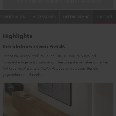
DIE WARE IST DERZEIT NICHT LIEFERBAR
BEWERTUNGEN
ACCESSORIES
LIEFERUMFANG
SUPPORT
Highlights
Darum lieben wir dieses Produkt
Zeitlos im Design, groß im Sound. Die ULTIMA 20 Surround
Komplettanlage passt optimal zum leistungsstarken aber schlanken
AV-Receiver Marantz CINEMA 70s. Spare mit diesem Bundle
gegenüber dem Einzelkauf.