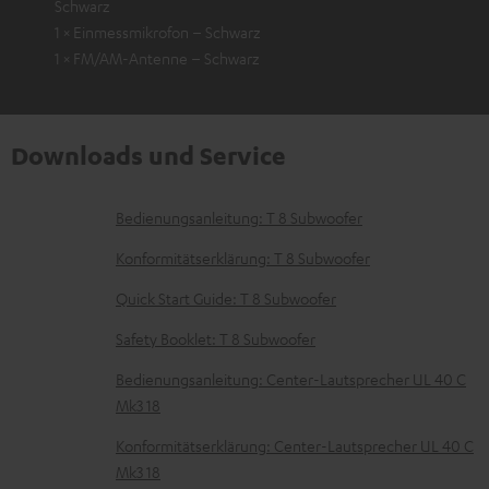
Schwarz
1 × Einmessmikrofon – Schwarz
1 × FM/AM-Antenne – Schwarz
Downloads und Service
D
Bedienungsanleitung: T 8 Subwoofer
o
Konformitätserklärung: T 8 Subwoofer
k
Quick Start Guide: T 8 Subwoofer
u
Safety Booklet: T 8 Subwoofer
m
e
Bedienungsanleitung: Center-Lautsprecher UL 40 C
Mk3 18
n
t
Konformitätserklärung: Center-Lautsprecher UL 40 C
Mk3 18
e