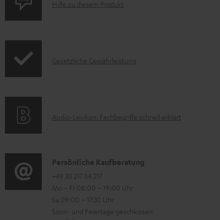
P
Hilfe zu diesem Produkt
n
r
o
d
I
Gesetzliche Gewährleistung
u
n
k
f
t
o
F
A
Audio-Lexikon: Fachbegriffe schnell erklärt
r
A
u
m
Q
d
a
s
i
K
Persönliche Kaufberatung
t
o
o
+49 30 217 84 217
i
Mo – Fr 08:00 – 19:00 Uhr
-
n
o
Sa 09:00 – 17:30 Uhr
L
t
n
Sonn- und Feiertage geschlossen