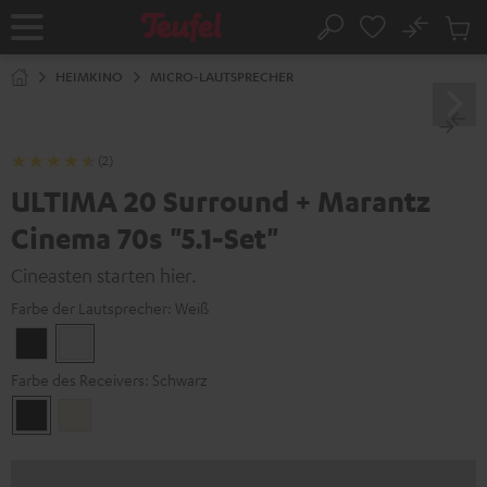
ZUM
NHALT
No
Abs
Startseite
Suche
RINGEN
Artike
im
HEIMKINO
MICRO-LAUTSPRECHER
Waren
(2)
ULTIMA 20 Surround + Marantz
Cinema 70s "5.1-Set"
Cineasten starten hier.
Farbe der Lautsprecher:
Weiß
Schwarz
Weiß
Farbe des Receivers:
Schwarz
Schwarz
Silber-
Gold