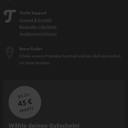
Teufel Support
Support & Kontakt
Rückgabe / Rücktritt
Sendungsverfolgung
Store Finder
Erlebe unsere Produkte hautnah und lass dich persönlich
im Store beraten.
BIS ZU
45 €
RABATT
N
Wähle deinen Gutschein!