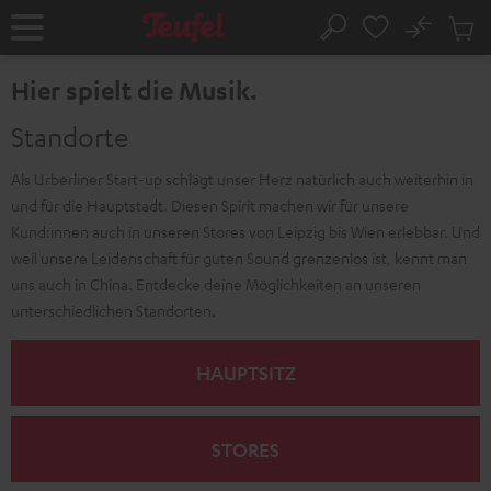
ZUM
NHALT
No
Abs
Startseite
Suche
RINGEN
Artike
im
Hier spielt die Musik.
Waren
Standorte
Als Urberliner Start-up schlägt unser Herz natürlich auch weiterhin in
und für die Hauptstadt. Diesen Spirit machen wir für unsere
Kund:innen auch in unseren Stores von Leipzig bis Wien erlebbar. Und
weil unsere Leidenschaft für guten Sound grenzenlos ist, kennt man
uns auch in China. Entdecke deine Möglichkeiten an unseren
unterschiedlichen Standorten.
HAUPTSITZ
STORES