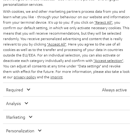
personalization services.
SOUNDBARS
u
KARRIERE
DEUTSCHLAND
With cookies, we and other marketing partners process data from you and
n
learn what you like - through your behaviour on our website and information
STEREO
PRESSE & MARKETING
from your terminal device. It's up to you: If you click on
"Reject All"
, you
g
ÖSTERREICH
confirm our default setting, in which we only activate necessary cookies. This
SMART HOME
means that you will receive recommendations, but they will be selected
GESCHÄFTSKUNDEN
randomly. You receive personalized advertising and content that is really
relevant to you by clicking
"Accept All"
. Here you agree to the use of all
SCHWEIZ
BLUETOOTH-LAUTSPRECHER
PARTNERPROGRAMM
cookies as well as to the transfer and processing of your data in countries
outside the EU/EEA. For an individual selection, you can also activate or
KOPFHÖRER
deactivate each category individually and confirm with
"Accept selection"
.
NIEDERLANDE
BLOG
You can adjust all consents at any time under "Data settings" and revoke
BLUETOOTH-KOPFHÖRER
them with effect for the future. For more information, please also take a look
NEWSLETTER
at our
privacy policy
and the
imprint
.
BELGIEN
STEREOANLAGEN
STORES
Required
Always active
FRANKREICH
LAUTSPRECHER
DEINE VORTEILE BEI TEUFEL
Analysis
POLEN
ULTIMA-SERIE
TEUFEL STORY
Marketing
Technische Änderungen, Tippfehler und Irrtum vorbehalten. Das auf unseren
IN-EAR-KOPFHÖRER
SPANIEN
UNSER MANAGEMENT
Fotos abgebildete Zubehör ist nicht im Lieferumfang enthalten. Etwaige
Personalization
Entsorgungsgebühren für Batterien sind im Preis inbegriffen.