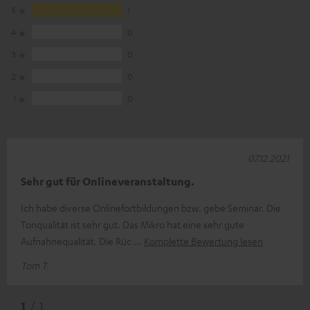
5
1
4
0
3
0
2
0
1
0
07.12.2021
Sehr gut für Onlineveranstaltung.
Ich habe diverse Onlinefortbildungen bzw. gebe Seminar. Die
Tonqualität ist sehr gut. Das Mikro hat eine sehr gute
Aufnahnequalität. Die Rüc
Komplette Bewertung lesen
Tom T.
1
/ 1