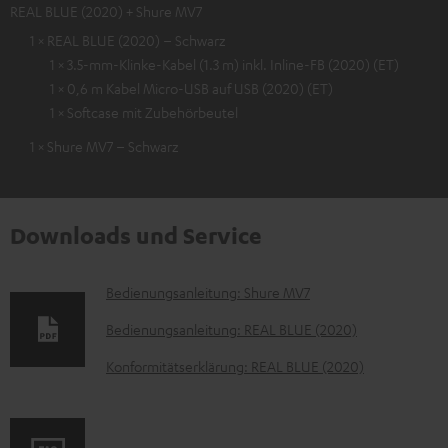
REAL BLUE (2020) + Shure MV7
1 × REAL BLUE (2020) – Schwarz
1 × 3.5-mm-Klinke-Kabel (1.3 m) inkl. Inline-FB (2020) (ET)
1 × 0,6 m Kabel Micro-USB auf USB (2020) (ET)
1 × Softcase mit Zubehörbeutel
1 × Shure MV7 – Schwarz
Downloads und Service
D
Bedienungsanleitung: Shure MV7
o
Bedienungsanleitung: REAL BLUE (2020)
k
Konformitätserklärung: REAL BLUE (2020)
u
m
e