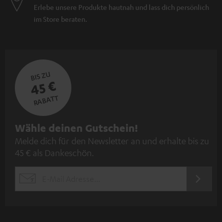
Erlebe unsere Produkte hautnah und lass dich persönlich
im Store beraten.
BIS ZU
45 €
RABATT
N
Wähle deinen Gutschein!
Melde dich für den Newsletter an und erhalte bis zu
e
45 € als Dankeschön.
w
s
JETZT
EMAIL
l
ANME
WIDGET
e
t