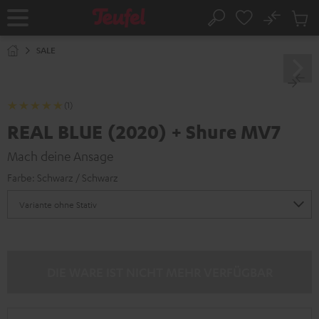
ZUM
NHALT
No
Abs
Startseite
Suche
RINGEN
Artike
im
SALE
Waren
(1)
REAL BLUE (2020) + Shure MV7
Mach deine Ansage
Farbe:
Schwarz / Schwarz
DIE WARE IST NICHT MEHR VERFÜGBAR