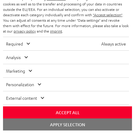
KOPFHÖRER
cookies as well as to the transfer and processing of your data in countries
NIEDERLANDE
BLOG
outside the EU/EEA. For an individual selection, you can also activate or
deactivate each category individually and confirm with
"Accept selection"
.
BLUETOOTH-KOPFHÖRER
NEWSLETTER
You can adjust all consents at any time under "Data settings" and revoke
BELGIEN
them with effect for the future. For more information, please also take a look
STEREOANLAGEN
at our
privacy policy
and the
imprint
.
STORES
FRANKREICH
LAUTSPRECHER
Required
Always active
DEINE VORTEILE BEI TEUFEL
POLEN
ULTIMA-SERIE
Analysis
TEUFEL STORY
Technische Änderungen, Tippfehler und Irrtum vorbehalten. Das auf unseren
IN-EAR-KOPFHÖRER
Marketing
SPANIEN
UNSER MANAGEMENT
Fotos abgebildete Zubehör ist nicht im Lieferumfang enthalten. Etwaige
Entsorgungsgebühren für Batterien sind im Preis inbegriffen.
FANSHOP
Personalization
NACHHALTIGKEIT
ITALIEN
©2026 Lautsprecher Teufel GmbH - All rights reserved.
NEUHEITEN
External content
UNSERE WERTE
USA
Impressum
AGB
Datenschutz
Daten-Einstellungen
EU Data Act
ACCEPT ALL
BARRIEREFREIHEIT
Vertrag widerrufen
WEITERE LÄNDER
Chat
APPLY SELECTION
starten