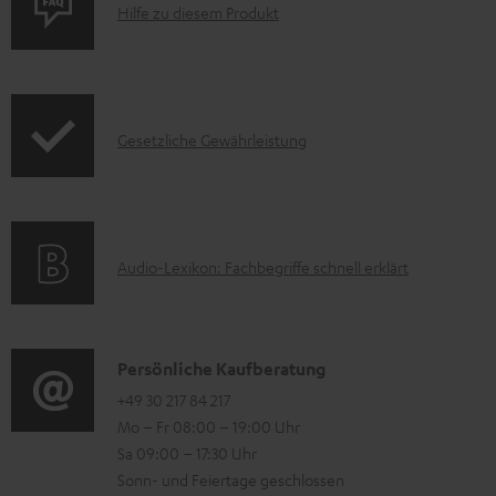
P
Hilfe zu diesem Produkt
n
r
t
o
e
d
z
I
Gesetzliche Gewährleistung
u
u
n
k
m
f
t
H
o
F
e
A
Audio-Lexikon: Fachbegriffe schnell erklärt
r
A
r
u
m
Q
u
d
a
s
n
i
K
Persönliche Kaufberatung
t
t
o
o
+49 30 217 84 217
i
e
Mo – Fr 08:00 – 19:00 Uhr
-
n
o
Sa 09:00 – 17:30 Uhr
r
L
t
n
Sonn- und Feiertage geschlossen
l