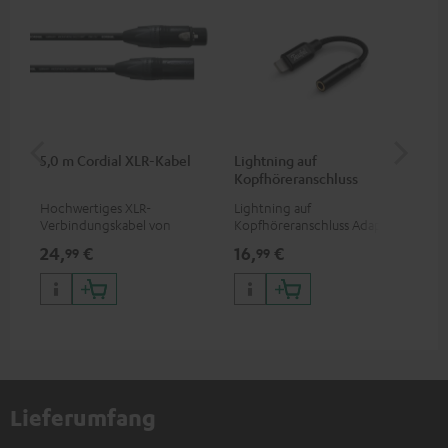
5,0 m Cordial XLR-Kabel
Lightning auf
Lig
Kopfhöreranschluss
Ko
Adapter
Hochwertiges XLR-
Lightning auf
Lig
Verbindungskabel von
Kopfhöreranschluss Adapter
Kop
Cordial
zum Anschluss von
zum
24,
€
16,
€
16
99
99
Kopfhörern, Kabeln oder
Kop
Audiogeräten mit 3,5-mm-
ab
Klinkenstecker an iPhone,
iPh
iPad, iPod etc., MFI zertfiziert,
zum
100 % kompatibel
Aud
MFI
kom
Lieferumfang