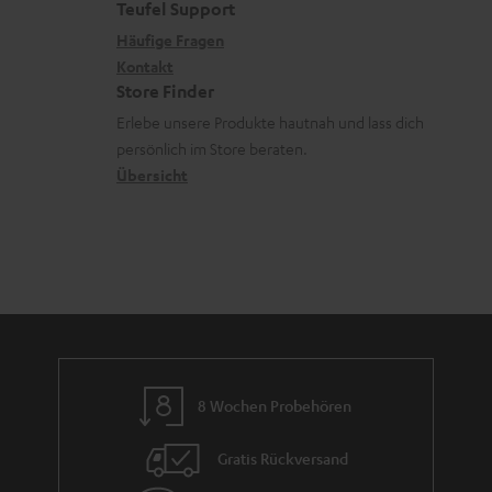
e
a
e
Teufel Support
a
x
k
n
Häufige Fragen
d
i
Kontakt
t
z
Store Finder
e
k
d
u
Erlebe unsere Produkte hautnah und lass dich
n
o
a
r
persönlich im Store beraten.
n
t
G
Übersicht
e
a
n
r
a
n
t
i
e
8 Wochen Probehören
Gratis Rückversand