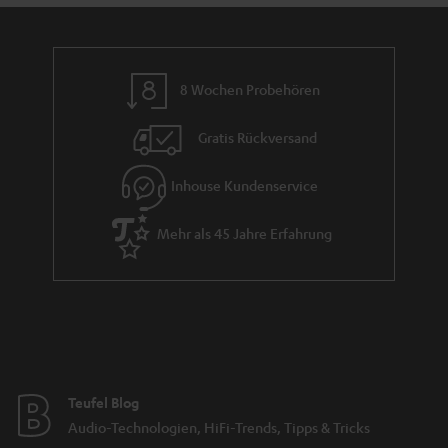
n
r
d
a
n
8 Wochen Probehören
t
i
Gratis Rückversand
e
Inhouse Kundenservice
Mehr als 45 Jahre Erfahrung
Teufel Blog
Audio-Technologien, HiFi-Trends, Tipps & Tricks