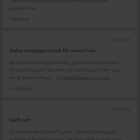
Diese Kopfhörer waren ein Geschenk und sind super
angekommen.
Claudia M.
08.07.2022
Geburtstagsgeschenk für meine Frau
Sie hat sie sofort angenommen, gibt noch Probleme beim
Verbinden (Apple)! Wie stellt man das Ding aus? Sehr guter
Klang, absolut alltagst
Komplette Bewertung lesen
Wolfgang B.
07.07.2022
Läuft mit
Ich habe mir den Move BT geholt, damit ich beim Joggen
musikalisch Begleitung habe. Die Tonqualität ist dafür auch