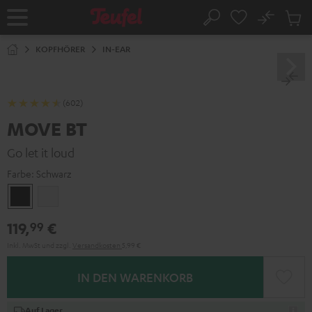
ZUM
NHALT
No
Abs
Startseite
Suche
RINGEN
Artike
im
KOPFHÖRER
IN-EAR
Waren
(602)
MOVE BT
Go let it loud
Farbe:
Schwarz
Schwarz
Weiß
119,
€
99
Inkl. MwSt
und zzgl.
Versandkosten
5,99 €
IN DEN WARENKORB
Auf Lager