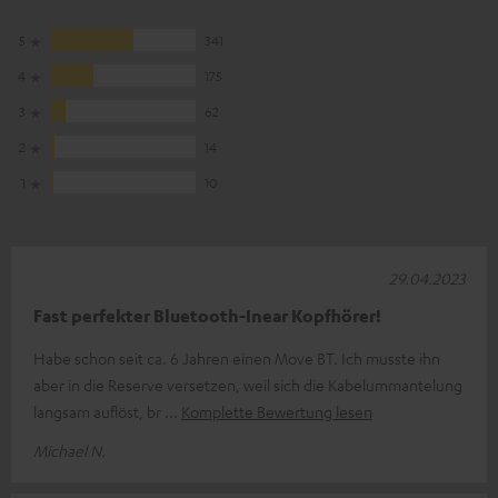
5
341
4
175
3
62
2
14
1
10
29.04.2023
Fast perfekter Bluetooth-Inear Kopfhörer!
Habe schon seit ca. 6 Jahren einen Move BT. Ich musste ihn
aber in die Reserve versetzen, weil sich die Kabelummantelung
langsam auflöst, br
Komplette Bewertung lesen
Michael N.