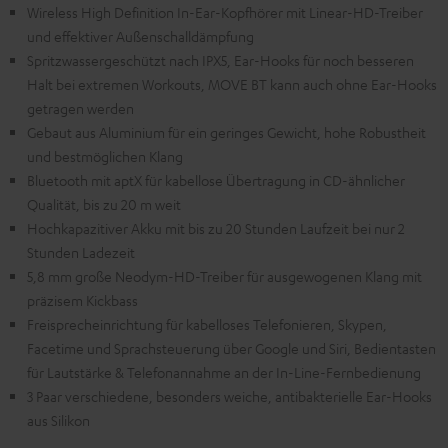
Wireless High Definition In-Ear-Kopfhörer mit Linear-HD-Treiber
und effektiver Außenschalldämpfung
Spritzwassergeschützt nach IPX5, Ear-Hooks für noch besseren
Halt bei extremen Workouts, MOVE BT kann auch ohne Ear-Hooks
getragen werden
Gebaut aus Aluminium für ein geringes Gewicht, hohe Robustheit
und bestmöglichen Klang
Bluetooth mit aptX für kabellose Übertragung in CD-ähnlicher
Qualität, bis zu 20 m weit
Hochkapazitiver Akku mit bis zu 20 Stunden Laufzeit bei nur 2
Stunden Ladezeit
5,8 mm große Neodym-HD-Treiber für ausgewogenen Klang mit
präzisem Kickbass
Freisprecheinrichtung für kabelloses Telefonieren, Skypen,
Facetime und Sprachsteuerung über Google und Siri, Bedientasten
für Lautstärke & Telefonannahme an der In-Line-Fernbedienung
3 Paar verschiedene, besonders weiche, antibakterielle Ear-Hooks
aus Silikon