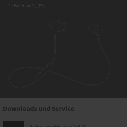
2 × Ear-Hook (L) (ET)
Downloads und Service
D
Bedienungsanleitung: MOVE BT