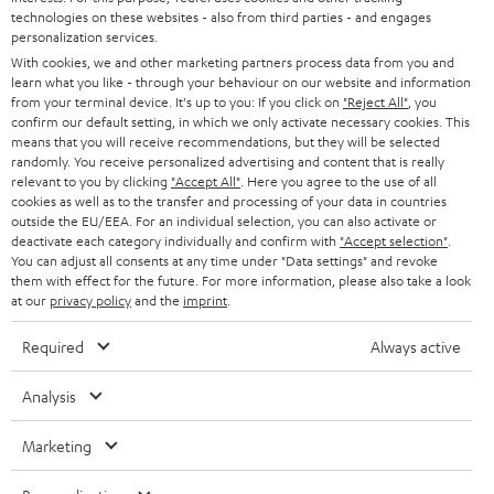
SOUNDBARS
u
KARRIERE
technologies on these websites - also from third parties - and engages
DEUTSCHLAND
personalization services.
n
STEREO
With cookies, we and other marketing partners process data from you and
PRESSE & MARKETING
g
learn what you like - through your behaviour on our website and information
ÖSTERREICH
SMART HOME
from your terminal device. It's up to you: If you click on
"Reject All"
, you
GESCHÄFTSKUNDEN
confirm our default setting, in which we only activate necessary cookies. This
means that you will receive recommendations, but they will be selected
SCHWEIZ
BLUETOOTH-LAUTSPRECHER
PARTNERPROGRAMM
randomly. You receive personalized advertising and content that is really
relevant to you by clicking
"Accept All"
. Here you agree to the use of all
KOPFHÖRER
cookies as well as to the transfer and processing of your data in countries
NIEDERLANDE
BLOG
outside the EU/EEA. For an individual selection, you can also activate or
deactivate each category individually and confirm with
"Accept selection"
.
BLUETOOTH-KOPFHÖRER
NEWSLETTER
You can adjust all consents at any time under "Data settings" and revoke
BELGIEN
them with effect for the future. For more information, please also take a look
STEREOANLAGEN
at our
privacy policy
and the
imprint
.
STORES
FRANKREICH
LAUTSPRECHER
Required
Always active
DEINE VORTEILE BEI TEUFEL
POLEN
ULTIMA-SERIE
Analysis
TEUFEL STORY
Technische Änderungen, Tippfehler und Irrtum vorbehalten. Das auf unseren
IN-EAR-KOPFHÖRER
Marketing
SPANIEN
UNSER MANAGEMENT
Fotos abgebildete Zubehör ist nicht im Lieferumfang enthalten. Etwaige
Entsorgungsgebühren für Batterien sind im Preis inbegriffen.
FANSHOP