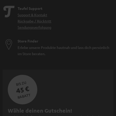
Teufel Support
Support & Kontakt
Rückgabe / Rücktritt
Sendungsverfolgung
Store Finder
Erlebe unsere Produkte hautnah und lass dich persönlich
im Store beraten.
BIS ZU
45 €
RABATT
N
Wähle deinen Gutschein!