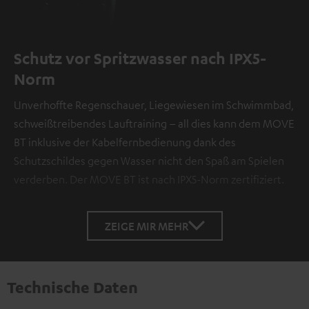
Schutz vor Spritzwasser nach IPX5-
Norm
Unverhoffte Regenschauer, Liegewiesen im Schwimmbad,
schweißtreibendes Lauftraining – all dies kann dem MOVE
BT inklusive der Kabelfernbedienung dank des
Schutzschildes gegen Wasser nicht den Spaß am Spielen
verderben. Der MOVE BT ist nach IPX5-Norm zertifiziert.
ZEIGE MIR MEHR
Technische Daten