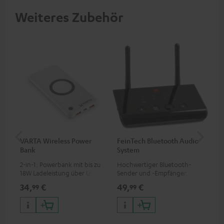
Weiteres Zubehör
VARTA Wireless Power
FeinTech Bluetooth Audio
Fe
Bank
System
Ext
2-in-1: Powerbank mit bis zu
Hochwertiger Bluetooth-
Erm
18W Ladeleistung über USB
Sender und -Empfänger,
Aus
Typ C & Wireless Charger mit
passend für alle Teufel
mit
34,
€
49,
€
74
99
99
bis zu 10W Ladestrom
Bluetooth-Kopfhörer oder
HDM
Komplettanlagen sowie
Fir
Soundbars
Inp