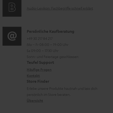
u
o
t
n
A
Audio-Lexikon: Fachbegriffe schnell erklärt
r
i
t
u
m
o
e
d
a
n
r
i
K
Persönliche Kaufberatung
t
e
l
o
o
+49 30 217 84 217
i
n
Mo – Fr 08:00 – 19:00 Uhr
a
-
n
o
z
Sa 09:00 – 17:30 Uhr
d
L
t
n
u
Sonn- und Feiertage geschlossen
e
e
a
e
Teufel Support
m
n
x
k
n
Häufige Fragen
V
i
Kontakt
t
z
e
Store Finder
k
d
u
r
Erlebe unsere Produkte hautnah und lass dich
o
a
r
s
persönlich im Store beraten.
n
t
G
Übersicht
a
e
a
n