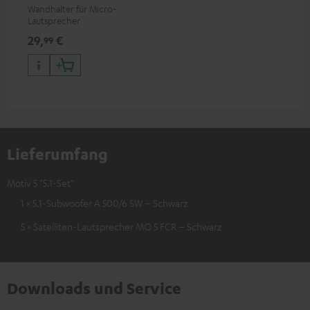
Wandhalter für Micro-
Lautsprecher
29,
€
99
Lieferumfang
Motiv 5 "5.1-Set"
1 × 5.1-Subwoofer A 500/6 SW – Schwarz
5 × Satelliten-Lautsprecher MO 5 FCR – Schwarz
Downloads und Service