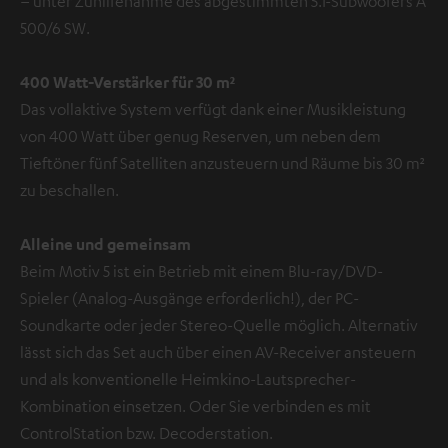
– unter Zuhilfenahme des abgestimmten 5.1-Subwoofers A
500/6 SW.
400 Watt-Verstärker für 30 m²
Das vollaktive System verfügt dank einer Musikleistung
von 400 Watt über genug Reserven, um neben dem
Tieftöner fünf Satelliten anzusteuern und Räume bis 30 m²
zu beschallen.
Alleine und gemeinsam
Beim Motiv 5 ist ein Betrieb mit einem Blu-ray/DVD-
Spieler (Analog-Ausgänge erforderlich!), der PC-
Soundkarte oder jeder Stereo-Quelle möglich. Alternativ
lässt sich das Set auch über einen AV-Receiver ansteuern
und als konventionelle Heimkino-Lautsprecher-
Kombination einsetzen. Oder Sie verbinden es mit
ControlStation bzw. Decoderstation.