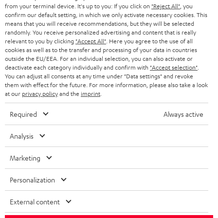
SMART HOME
from your terminal device. It's up to you: If you click on
"Reject All"
, you
GESCHÄFTSKUNDEN
confirm our default setting, in which we only activate necessary cookies. This
means that you will receive recommendations, but they will be selected
SCHWEIZ
BLUETOOTH-LAUTSPRECHER
PARTNERPROGRAMM
randomly. You receive personalized advertising and content that is really
relevant to you by clicking
"Accept All"
. Here you agree to the use of all
KOPFHÖRER
cookies as well as to the transfer and processing of your data in countries
NIEDERLANDE
BLOG
outside the EU/EEA. For an individual selection, you can also activate or
deactivate each category individually and confirm with
"Accept selection"
.
BLUETOOTH-KOPFHÖRER
NEWSLETTER
You can adjust all consents at any time under "Data settings" and revoke
BELGIEN
them with effect for the future. For more information, please also take a look
STEREOANLAGEN
at our
privacy policy
and the
imprint
.
STORES
FRANKREICH
LAUTSPRECHER
Required
Always active
DEINE VORTEILE BEI TEUFEL
POLEN
ULTIMA-SERIE
Analysis
TEUFEL STORY
Technische Änderungen, Tippfehler und Irrtum vorbehalten. Das auf unseren
IN-EAR-KOPFHÖRER
Marketing
SPANIEN
UNSER MANAGEMENT
Fotos abgebildete Zubehör ist nicht im Lieferumfang enthalten. Etwaige
Entsorgungsgebühren für Batterien sind im Preis inbegriffen.
FANSHOP
Personalization
NACHHALTIGKEIT
ITALIEN
©2026 Lautsprecher Teufel GmbH - All rights reserved.
NEUHEITEN
External content
UNSERE WERTE
USA
Impressum
AGB
Datenschutz
Daten-Einstellungen
EU Data Act