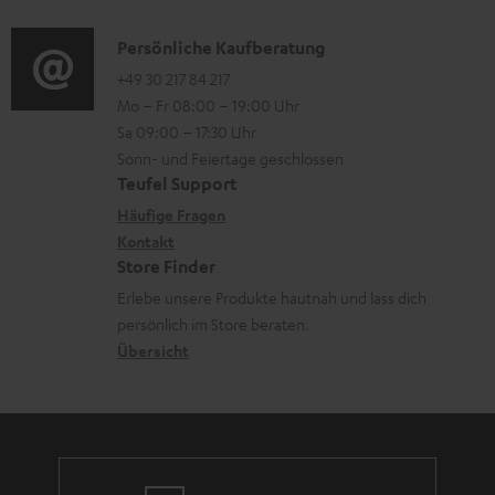
d
a
s
r
i
K
Persönliche Kaufberatung
t
u
o
o
+49 30 217 84 217
i
n
Mo – Fr 08:00 – 19:00 Uhr
-
n
o
t
Sa 09:00 – 17:30 Uhr
L
t
n
e
Sonn- und Feiertage geschlossen
e
a
e
Teufel Support
r
x
k
n
Häufige Fragen
l
i
Kontakt
t
z
a
Store Finder
k
d
u
d
Erlebe unsere Produkte hautnah und lass dich
o
a
r
e
persönlich im Store beraten.
n
t
G
Übersicht
n
e
a
n
r
a
n