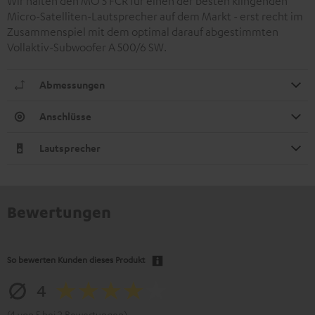
Wir halten den MO 5 FCR für einen der besten klingenden
Micro-Satelliten-Lautsprecher auf dem Markt - erst recht im
Zusammenspiel mit dem optimal darauf abgestimmten
Vollaktiv-Subwoofer A 500/6 SW.
Abmessungen
Anschlüsse
Lautsprecher
Bewertungen
So bewerten Kunden dieses Produkt
4
(4 von 5 bei 2 Bewertungen)