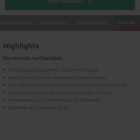
ZUM PRODUKT
BEWERTUNGEN
ACCESSORIES
LIEFERUMFANG
SUPPORT
Highlights
Die Vorteile im Überblick
PC-Surround-Lautsprecher-Set der HiFi-Klasse
Natürlicher Multimedia-Klang auf höchstem Niveau
400-Watt-Verstärker im 5.1-Subwoofer mit 250-mm-Tieftöner
5 Zweiweg-Satelliten-Boxen mit erstklassigen Treibern
Fernbedienung und Front-Regler am Subwoofer
Empfohlen für Räume bis 30 m²