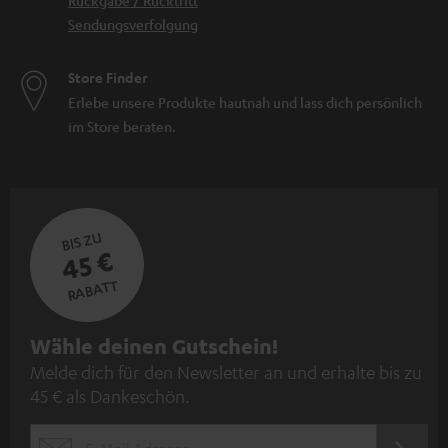
Rückgabe / Rücktritt
Sendungsverfolgung
Store Finder
Erlebe unsere Produkte hautnah und lass dich persönlich
im Store beraten.
BIS ZU
45 €
RABATT
N
Wähle deinen Gutschein!
Melde dich für den Newsletter an und erhalte bis zu
e
45 € als Dankeschön.
w
s