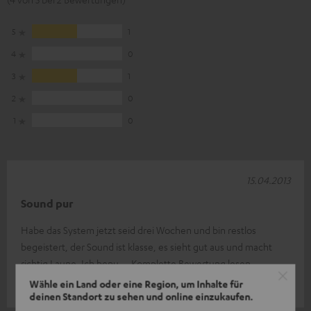
5
1
4
0
3
1
2
0
1
0
15.04.2013
Sound pur
Habe das System jetzt seid drei Wochen und bin restlos
begeistert, der Sound ist klasse, es sieht gut aus und macht
richtig Laune. Ich benu
Komplette Bewertung lesen
Wähle ein Land oder eine Region, um Inhalte für
Mike G.
deinen Standort zu sehen und online einzukaufen.