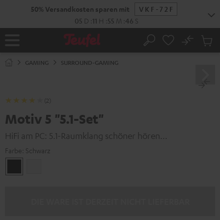
ZUM
50% Versandkosten sparen mit
VKF-72F
NHALT
RINGEN
05
D
:
11
H
:
55
M
:
45
S
No
Abs
Startseite
Suche
Artike
im
GAMING
SURROUND-GAMING
Waren
(2)
Motiv 5 "5.1-Set"
HiFi am PC: 5.1-Raumklang schöner hören...
Farbe:
Schwarz
Schwarz
Weiß
DIE WARE IST DERZEIT NICHT LIEFERBAR