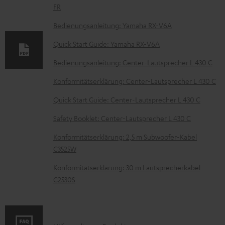
FR
n
t
Bedienungsanleitung: Yamaha RX-V6A
e
Quick Start Guide: Yamaha RX-V6A
z
Bedienungsanleitung: Center-Lautsprecher L 430 C
u
Konformitätserklärung: Center-Lautsprecher L 430 C
m
H
Quick Start Guide: Center-Lautsprecher L 430 C
e
Safety Booklet: Center-Lautsprecher L 430 C
r
Konformitätserklärung: 2,5 m Subwoofer-Kabel
u
C3525W
n
Konformitätserklärung: 30 m Lautsprecherkabel
t
C2530S
e
r
l