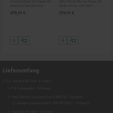
Hochwertiger CD-Player mit
Ultra HD 4K Blu-ray Player mit
Ho
beeindruckendem Sound und
Dolby Atmos und Multi HDR-
Ver
wertiger Verarbeitung
Unterstützung inklusive
Ci
379,
€
179,
€
24
00
00
HDR10+ für eine überragende
Bildqualität mit lebensechten
Kontrasten und Farben
Lieferumfang
LT 4 + Yamaha RX-V6A "5.1-Set L"
1 × T 8 Subwoofer – Schwarz
2 × Paar Säulen-Lautsprecher L 430 FR – Schwarz
2 × Säulen-Lautsprecher L 430 FR (Stk.) – Schwarz
1 × Yamaha RX-V6A – Schwarz