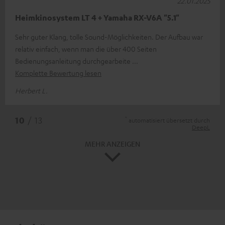
22.01.2025
Heimkinosystem LT 4 + Yamaha RX-V6A "5.1"
Sehr guter Klang, tolle Sound-Möglichkeiten. Der Aufbau war
relativ einfach, wenn man die über 400 Seiten
Bedienungsanleitung durchgearbeite
Komplette Bewertung lesen
Herbert L.
*
10
/ 13
automatisiert übersetzt durch
DeepL
MEHR ANZEIGEN