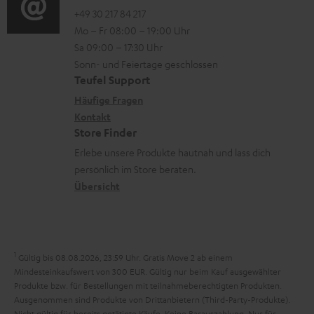
e
o
o
+49 30 217 84 217
i
n
Mo – Fr 08:00 – 19:00 Uhr
-
n
o
z
Sa 09:00 – 17:30 Uhr
L
t
n
u
Sonn- und Feiertage geschlossen
e
a
e
Teufel Support
m
x
k
n
Häufige Fragen
V
i
Kontakt
t
z
e
Store Finder
k
d
u
r
Erlebe unsere Produkte hautnah und lass dich
o
a
r
s
persönlich im Store beraten.
n
t
G
Übersicht
a
e
a
n
n
r
d
a
1
Gültig bis 08.08.2026, 23:59 Uhr. Gratis Move 2 ab einem
n
Mindesteinkaufswert von 300 EUR. Gültig nur beim Kauf ausgewählter
Produkte bzw. für Bestellungen mit teilnahmeberechtigten Produkten.
t
Ausgenommen sind Produkte von Drittanbietern (Third-Party-Produkte).
i
Nicht gültig für bereits getätigte Käufe. Keine Barauszahlung. Nur für