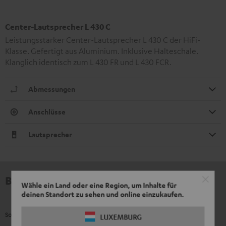
Center-Lautsprecher L 430 C
Leistungsstarker Center-Lautsprecher L 430 C der HiFi-
Klasse. Gefertigt aus Aluminium. Inklusive Halteschale.
Klanglich identisch zum L 430 FR und L 430 FCR.
Abmessungen
Anschlüsse
Lautsprecher
Bewertungen
Wähle ein Land oder eine Region, um Inhalte für
deinen Standort zu sehen und online einzukaufen.
So bewerten Kunden dieses Produkt
LUXEMBURG