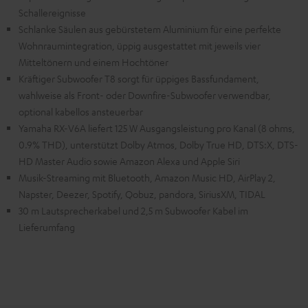
Schallereignisse
Schlanke Säulen aus gebürstetem Aluminium für eine perfekte
Wohnraumintegration, üppig ausgestattet mit jeweils vier
Mitteltönern und einem Hochtöner
Kräftiger Subwoofer T8 sorgt für üppiges Bassfundament,
wahlweise als Front- oder Downfire-Subwoofer verwendbar,
optional kabellos ansteuerbar
Yamaha RX-V6A liefert 125 W Ausgangsleistung pro Kanal (8 ohms,
0.9% THD), unterstützt Dolby Atmos, Dolby True HD, DTS:X, DTS-
HD Master Audio sowie Amazon Alexa und Apple Siri
Musik-Streaming mit Bluetooth, Amazon Music HD, AirPlay 2,
Napster, Deezer, Spotify, Qobuz, pandora, SiriusXM, TIDAL
30 m Lautsprecherkabel und 2,5 m Subwoofer Kabel im
Lieferumfang