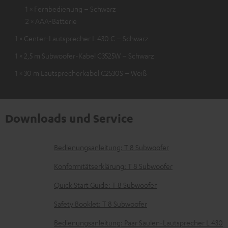
1 × Fernbedienung – Schwarz
2 × AAA-Batterie
1 × Center-Lautsprecher L 430 C – Schwarz
1 × 2,5 m Subwoofer-Kabel C3525W – Schwarz
1 × 30 m Lautsprecherkabel C2530S – Weiß
Downloads und Service
D
Bedienungsanleitung: T 8 Subwoofer
o
Konformitätserklärung: T 8 Subwoofer
k
Quick Start Guide: T 8 Subwoofer
u
Safety Booklet: T 8 Subwoofer
m
e
Bedienungsanleitung: Paar Säulen-Lautsprecher L 430