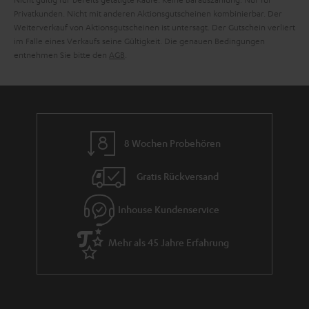
Privatkunden. Nicht mit anderen Aktionsgutscheinen kombinierbar. Der
e
Weiterverkauf von Aktionsgutscheinen ist untersagt. Der Gutschein verliert
im Falle eines Verkaufs seine Gültigkeit. Die genauen Bedingungen
entnehmen Sie bitte den
AGB
.
8 Wochen Probehören
Gratis Rückversand
Inhouse Kundenservice
Mehr als 45 Jahre Erfahrung