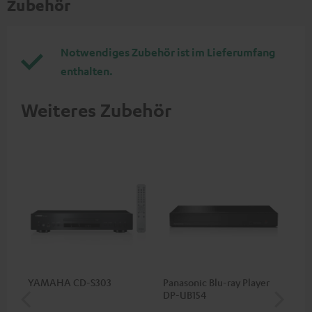
Zubehör
Notwendiges Zubehör ist im Lieferumfang
enthalten.
Weiteres Zubehör
YAMAHA CD-S303
Panasonic Blu-ray Player
5,
DP-UB154
C3