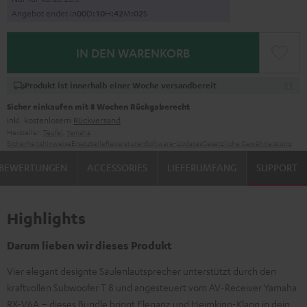
Angebot endet in
0
0
D
:
1
0
H
:
4
2
M
:
0
1
S
IN DEN WARENKORB
Produkt ist innerhalb einer Woche versandbereit
Sicher einkaufen mit 8 Wochen Rückgaberecht
inkl. kostenlosem
Rückversand
Hersteller:
Teufel
,
Yamaha
Sicherheitshinweise
Ersatzteile
Reparaturen
Software-Updates
Gesetzliche Gewährleistung
BEWERTUNGEN
ACCESSORIES
LIEFERUMFANG
SUPPORT
Highlights
Darum lieben wir dieses Produkt
Vier elegant designte Säulenlautsprecher unterstützt durch den
kraftvollen Subwoofer T 8 und angesteuert vom AV-Receiver Yamaha
RX-V6A – dieses Bundle bringt Eleganz und Heimkino-Klang in dein