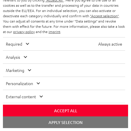
relevant to you by clicking
"Accept All"
. Here you agree to the use of all
m
cookies as well as to the transfer and processing of your data in countries
HEIMKINO
e
outside the EU/EEA. For an individual selection, you can also activate or
Unternehmen
deactivate each category individually and confirm with
"Accept selection"
.
l
You can adjust all consents at any time under "Data settings" and revoke
HEIMKINO-KOMPLETTANLAGEN
SUPPORT
them with effect for the future. For more information, please also take a look
d
Teufel Onlineshops
at our
privacy policy
and the
imprint
.
SOUNDBARS
u
KARRIERE
DEUTSCHLAND
Required
Always active
n
STEREO
PRESSE & MARKETING
g
Analysis
ÖSTERREICH
SMART HOME
GESCHÄFTSKUNDEN
Marketing
SCHWEIZ
BLUETOOTH-LAUTSPRECHER
PARTNERPROGRAMM
Personalization
KOPFHÖRER
NIEDERLANDE
BLOG
External content
BLUETOOTH-KOPFHÖRER
NEWSLETTER
BELGIEN
ACCEPT ALL
STEREOANLAGEN
STORES
Chat
FRANKREICH
APPLY SELECTION
starten
LAUTSPRECHER
DEINE VORTEILE BEI TEUFEL