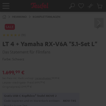
ZUM
NHALT
No
Abs
Startseite
Suche
RINGEN
Artike
im
HEIMKINO
KOMPLETTANLAGEN
Waren
SALE
(13)
LT 4 + Yamaha RX-V6A "5.1-Set L"
Das Statement für Filmfans
Farbe:
Schwarz
1.699,
€
99
Set-Preis inkl. MwSt
und zzgl.
Versandkosten
99,99 €
Letzter niedrigster Preis
1.499,
99
€
Originalpreis
2.099,
99
€
1
Gratis USB-C Kopfhörer
Teufel MOVE 2
Code kopieren und im Warenkorb einlösen.
MOV-T4S
Nur für kurze Zeit