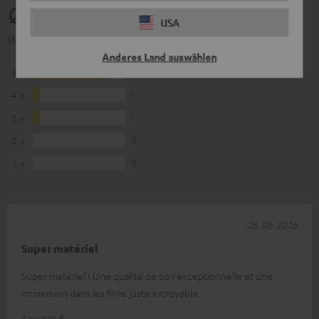
4.77
USA
(4.77 von 5 bei 13 Bewertungen)
Anderes Land auswählen
5
11
4
1
3
1
2
0
1
0
26.06.2026
Super matériel
Super matériel ! Une qualité de son exceptionnelle et une
immersion dans les films juste incroyable
Laurent B.