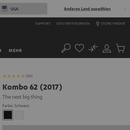
Anderes Land auswählen
USA
SUPPORT
GESCHÄFTSKUNDEN
STORE FINDER
No
R
MEHR
Suche
Mein
Artikel
Konto
im
Warenk
(133)
Kombo 62 (2017)
The next big thing
Farbe:
Schwarz
Schwarz
Weiß