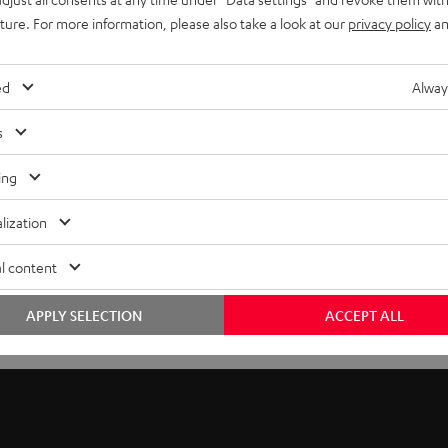
uture. For more information, please also take a look at our
privacy policy
an
ed
Alway
s
ing
lization
l content
APPLY SELECTION
ACCEPT ALL