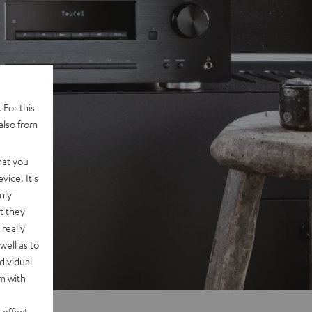
 For this
also from
hat you
vice. It's
nly
t they
really
well as to
dividual
rm with
 effect