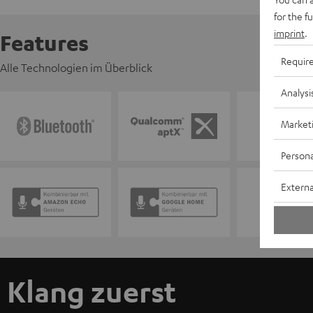
for the f
imprint
.
Features
Requir
Alle Technologien im Überblick
Analysi
Market
Persona
Externa
Klang zuerst