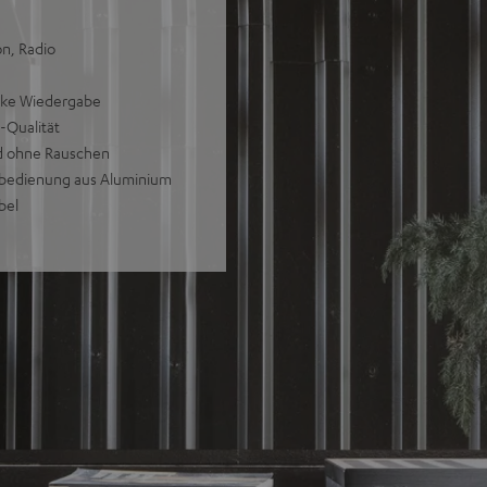
on, Radio
arke Wiedergabe
-Qualität
nd ohne Rauschen
nbedienung aus Aluminium
bel