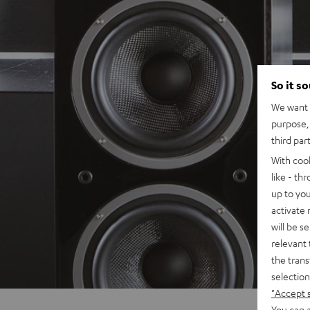
So it s
We want t
purpose, 
third par
With coo
like - th
up to you
activate
will be s
relevant 
the trans
selection
"Accept 
You can a