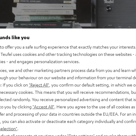
ounds like you
o offer you a safe surfing experience that exactly matches your interests.
Teufel uses cookies and other tracking technologies on these websites - 
ties - and engages personalization services.
kies, we and other marketing partners process data from you and learn w
rough your behaviour on our website and information from your terminal de
: If you click on
"Reject All"
, you confirm our default setting, in which we o
 necessary cookies. This means that you will receive recommendations, bu
elected randomly. You receive personalized advertising and content that is 
to you by clicking
"Accept All"
. Here you agree to the use of all cookies as 
fer and processing of your data in countries outside the EU/EEA. For an in
, you can also activate or deactivate each category individually and confi
selection"
.
djust all consents at any time under "Data settings" and revoke them with