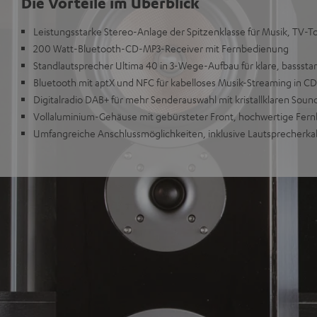
Die Vorteile im Überblick
Leistungsstarke Stereo-Anlage der Spitzenklasse für Musik, TV-T
200 Watt-Bluetooth-CD-MP3-Receiver mit Fernbedienung
Standlautsprecher Ultima 40 in 3-Wege-Aufbau für klare, bassst
Bluetooth mit aptX und NFC für kabelloses Musik-Streaming in CD
Digitalradio DAB+ für mehr Senderauswahl mit kristallklaren Sou
Vollaluminium-Gehäuse mit gebürsteter Front, hochwertige Fer
Umfangreiche Anschlussmöglichkeiten, inklusive Lautsprecherka