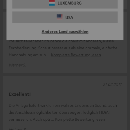
Werner T.
LUXEMBURG
USA
05.08.2017
Soweit vollstes zufrieden
Anderes Land auswählen
Preislich teuer aber ich denke gleichauf mit anderen, Klasse
Fernbedienung. Schaut besser aus als eine normale, einfache
Handhabung am sub
Komplette Bewertung lesen
Werner S.
21.02.2017
Exzellent!
Die Anlage liefert wirklich ein wahres Erlebnis an Sound, auch
die Anschlussmöglichkeiten überzeugen; lediglich HDMI
vermisse ich. Auch opti
Komplette Bewertung lesen
Helmut B.