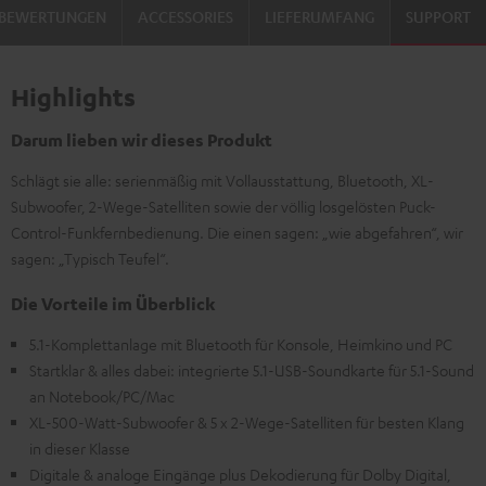
BEWERTUNGEN
ACCESSORIES
LIEFERUMFANG
SUPPORT
Highlights
Darum lieben wir dieses Produkt
Schlägt sie alle: serienmäßig mit Vollausstattung, Bluetooth, XL-
Subwoofer, 2-Wege-Satelliten sowie der völlig losgelösten Puck-
Control-Funkfernbedienung. Die einen sagen: „wie abgefahren“, wir
sagen: „Typisch Teufel“.
Die Vorteile im Überblick
5.1-Komplettanlage mit Bluetooth für Konsole, Heimkino und PC
Startklar & alles dabei: integrierte 5.1-USB-Soundkarte für 5.1-Sound
an Notebook/PC/Mac
XL-500-Watt-Subwoofer & 5 x 2-Wege-Satelliten für besten Klang
in dieser Klasse
Digitale & analoge Eingänge plus Dekodierung für Dolby Digital,