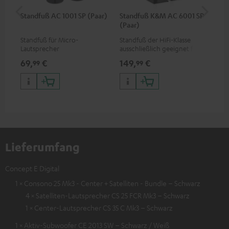
Standfuß AC 1001 SP (Paar)
Standfuß K&M AC 6001 SP
K&
(Paar)
(Pa
Standfuß für Micro-
Standfuß der HiFi-Klasse
Paa
Lautsprecher
ausschließlich geeignet für
gee
die EFFEKT-Funklautsprecher
vo
69,
€
149,
€
59
99
99
und CONSONO 25 (CS 25 FCR-
Mk
Satelliten)
FC
FR 
Lieferumfang
Concept E Digital
1 × Consono 25 Mk3 - Center + Satelliten - Bundle – Schwarz
4 × Satelliten-Lautsprecher CS 25 FCR Mk3 – Schwarz
1 × Center-Lautsprecher CS 35 C Mk3 – Schwarz
1 × Aktiv-Subwoofer CE 2013 SW – Schwarz / Weiß