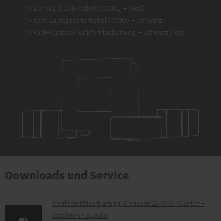
1 × 2.0 m 2.0 USB-Kabel C7020U – Weiß
1 × 30 m Lautsprecherkabel C1030S – Schwarz
1 × Puck-Control-Funkfernbedienung – Schwarz / Rot
Downloads und Service
D
Konformitätserklärung: Consono 25 Mk3 - Center +
Satelliten - Bundle
o