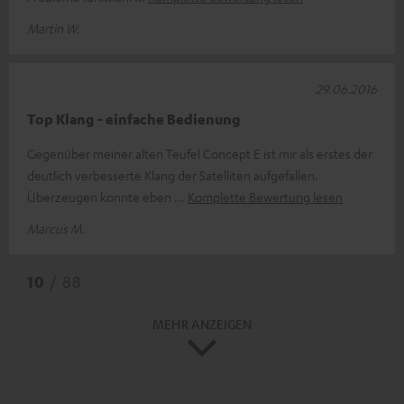
Martin W.
29.06.2016
Top Klang - einfache Bedienung
Gegenüber meiner alten Teufel Concept E ist mir als erstes der
deutlich verbesserte Klang der Satelliten aufgefallen.
Überzeugen konnte eben
Komplette Bewertung lesen
Marcus M.
10
/ 88
MEHR ANZEIGEN