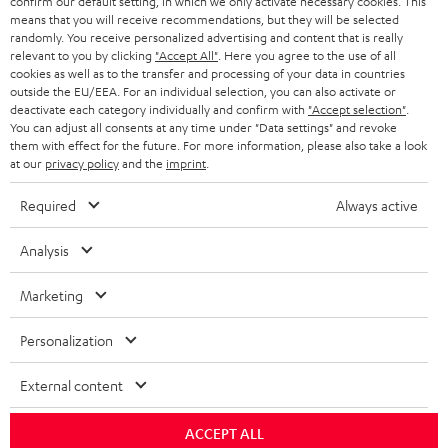
confirm our default setting, in which we only activate necessary cookies. This
means that you will receive recommendations, but they will be selected
SCHWEIZ
BLUETOOTH-LAUTSPRECHER
PARTNERPROGRAMM
randomly. You receive personalized advertising and content that is really
relevant to you by clicking
"Accept All"
. Here you agree to the use of all
KOPFHÖRER
cookies as well as to the transfer and processing of your data in countries
NIEDERLANDE
BLOG
outside the EU/EEA. For an individual selection, you can also activate or
deactivate each category individually and confirm with
"Accept selection"
.
BLUETOOTH-KOPFHÖRER
NEWSLETTER
You can adjust all consents at any time under "Data settings" and revoke
BELGIEN
them with effect for the future. For more information, please also take a look
STEREOANLAGEN
at our
privacy policy
and the
imprint
.
STORES
FRANKREICH
LAUTSPRECHER
Required
Always active
DEINE VORTEILE BEI TEUFEL
POLEN
ULTIMA-SERIE
Analysis
TEUFEL STORY
Technische Änderungen, Tippfehler und Irrtum vorbehalten. Das auf unseren
IN-EAR-KOPFHÖRER
Marketing
SPANIEN
UNSER MANAGEMENT
Fotos abgebildete Zubehör ist nicht im Lieferumfang enthalten. Etwaige
Entsorgungsgebühren für Batterien sind im Preis inbegriffen.
FANSHOP
Personalization
NACHHALTIGKEIT
ITALIEN
©2026 Lautsprecher Teufel GmbH - All rights reserved.
NEUHEITEN
External content
UNSERE WERTE
USA
Impressum
AGB
Datenschutz
Daten-Einstellungen
EU Data Act
ACCEPT ALL
BARRIEREFREIHEIT
Vertrag widerrufen