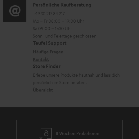
i
K
Persönliche Kaufberatung
t
t
o
o
+49 30 217 84 217
i
e
Mo – Fr 08:00 – 19:00 Uhr
-
n
o
r
Sa 09:00 – 17:30 Uhr
L
t
n
l
Sonn- und Feiertage geschlossen
e
a
e
Teufel Support
a
x
k
n
Häufige Fragen
d
i
Kontakt
t
z
e
Store Finder
k
d
u
n
Erlebe unsere Produkte hautnah und lass dich
o
a
r
persönlich im Store beraten.
n
t
G
Übersicht
e
a
n
r
a
n
8 Wochen Probehören
t