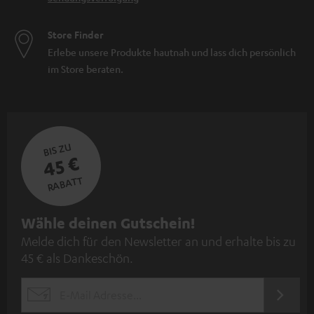
Store Finder
Erlebe unsere Produkte hautnah und lass dich persönlich
im Store beraten.
BIS ZU
45 €
RABATT
N
Wähle deinen Gutschein!
Melde dich für den Newsletter an und erhalte bis zu
e
45 € als Dankeschön.
w
s
JETZT
EMAIL
l
ANME