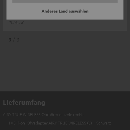
gute Leistung. Klangqualität, Sprachwiedergabe und
Anderes Land auswählen
Bedienbarkeit sind top und
Komplette Bewertung lesen
Tobias K.
3
/ 3
Lieferumfang
AIRY TRUE WIRELESS Ohrhörer einzeln rechts
1 × Silikon-Ohradapter AIRY TRUE WIRELESS (L) – Schwarz