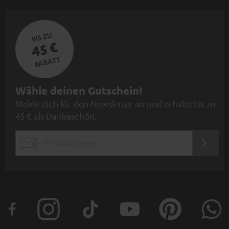
BIS ZU
45 €
RABATT
N
Wähle deinen Gutschein!
Melde dich für den Newsletter an und erhalte bis zu
e
45 € als Dankeschön.
w
s
JETZT
EMAIL
l
ANME
WIDGET
e
t
t
e
r