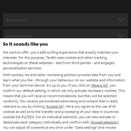
a
n
Kategorien
m
HEIMKINO
e
Unternehmen
l
So it sounds like you
HEIMKINO-KOMPLETTANLAGEN
SUPPORT
d
Teufel Onlineshops
We want to offer you a safe surfing experience that exactly matches your
interests. For this purpose, Teufel uses cookies and other tracking
SOUNDBARS
u
KARRIERE
technologies on these websites - also from third parties - and engages
DEUTSCHLAND
personalization services.
n
STEREO
With cookies, we and other marketing partners process data from you and
PRESSE & MARKETING
g
learn what you like - through your behaviour on our website and information
ÖSTERREICH
SMART HOME
from your terminal device. It's up to you: If you click on
"Reject All"
, you
GESCHÄFTSKUNDEN
confirm our default setting, in which we only activate necessary cookies. This
means that you will receive recommendations, but they will be selected
SCHWEIZ
BLUETOOTH-LAUTSPRECHER
PARTNERPROGRAMM
randomly. You receive personalized advertising and content that is really
relevant to you by clicking
"Accept All"
. Here you agree to the use of all
KOPFHÖRER
cookies as well as to the transfer and processing of your data in countries
NIEDERLANDE
BLOG
outside the EU/EEA. For an individual selection, you can also activate or
deactivate each category individually and confirm with
"Accept selection"
.
BLUETOOTH-KOPFHÖRER
NEWSLETTER
You can adjust all consents at any time under "Data settings" and revoke
BELGIEN