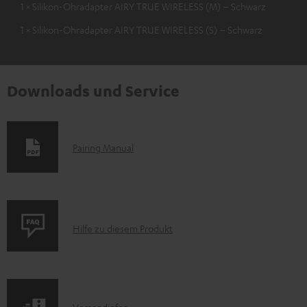
1 × Silikon-Ohradapter AIRY TRUE WIRELESS (M) – Schwarz
1 × Silikon-Ohradapter AIRY TRUE WIRELESS (S) – Schwarz
Downloads und Service
D
Pairing Manual
o
k
u
P
m
Hilfe zu diesem Produkt
r
e
o
n
d
t