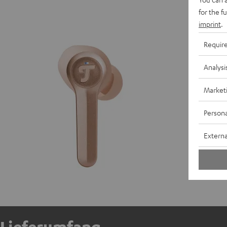
for the f
AIRY TW
imprint
.
Requir
A
Analysi
K
Market
E
Persona
L
Externa
A
Lieferumfang