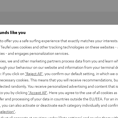
ounds like you
o offer you a safe surfing experience that exactly matches your interests.
Teufel uses cookies and other tracking technologies on these websites - 
ties - and engages personalization services.
kies, we and other marketing partners process data from you and learn w
rough your behaviour on our website and information from your terminal de
: If you click on
"Reject All"
, you confirm our default setting, in which we o
 necessary cookies. This means that you will receive recommendations, bu
elected randomly. You receive personalized advertising and content that is 
to you by clicking
"Accept All"
. Here you agree to the use of all cookies as 
fer and processing of your data in countries outside the EU/EEA. For an in
, you can also activate or deactivate each category individually and confi
selection"
.
djust all consents at any time under "Data settings" and revoke them with