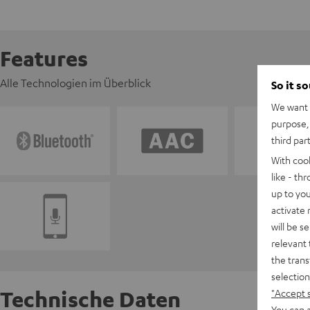
Features
Alle Technologien im Überblick
So it s
We want t
purpose, 
third par
With coo
like - th
up to you
activate
will be s
relevant 
the trans
selection
Technische Daten
"Accept 
You can a