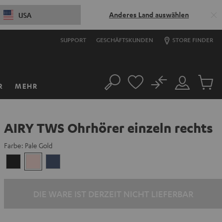
Anderes Land auswählen
USA
SUPPORT
GESCHÄFTSKUNDEN
STORE FINDER
No
R
MEHR
Suche
Mein
Artikel
Konto
im
Warenk
AIRY TWS Ohrhörer einzeln rechts
Farbe:
Pale Gold
Night
Pale
Steel
Black
Gold
Blue
DIE WARE IST DERZEIT NICHT LIEFERBAR