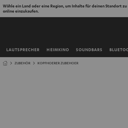
Wähle ein Land oder eine Region, um Inhalte für deinen Standort zu
online einzukaufen.
ZUM
NHALT
RINGEN
LAUTSPRECHER
HEIMKINO
SOUNDBARS
BLUETO
Startseite
ZUBEHÖR
KOPFHOERER ZUBEHOER