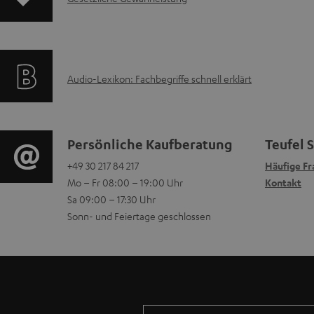
I
d
n
n
u
t
f
k
e
A
Audio-Lexikon: Fachbegriffe schnell erklärt
o
t
z
u
r
F
u
d
m
A
m
K
Persönliche Kaufberatung
Teufel 
i
a
+49 30 217 84 217
Häufige Fr
Q
H
o
Mo – Fr 08:00 – 19:00 Uhr
Kontakt
o
t
s
e
n
Sa 09:00 – 17:30 Uhr
-
Sonn- und Feiertage geschlossen
i
r
t
L
o
u
a
e
n
n
k
x
e