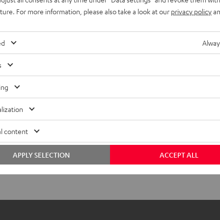
uture. For more information, please also take a look at our
privacy policy
an
S Ohrhörer einzeln rechts
ed
Alway
bmessungen
s
ompatibilität
ing
lektronik
lization
autsprecher
l content
nschlüsse
APPLY SELECTION
ACCEPT ALL