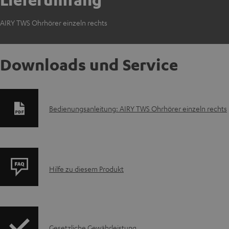
AIRY TWS Ohrhörer einzeln rechts
Downloads und Service
D
Bedienungsanleitung: AIRY TWS Ohrhörer einzeln rechts
o
k
P
u
Hilfe zu diesem Produkt
r
m
o
e
Gesetzliche Gewährleistung