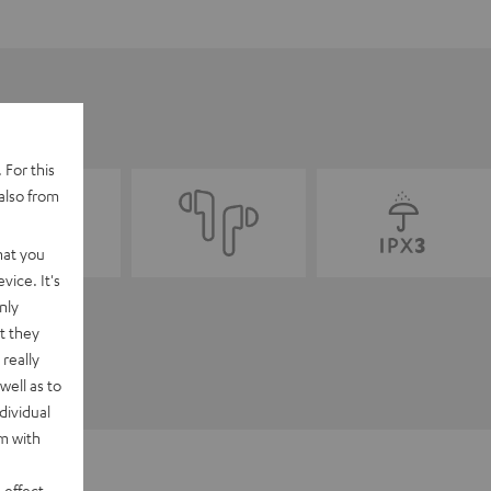
 For this
also from
hat you
vice. It's
nly
t they
really
well as to
dividual
rm with
 effect