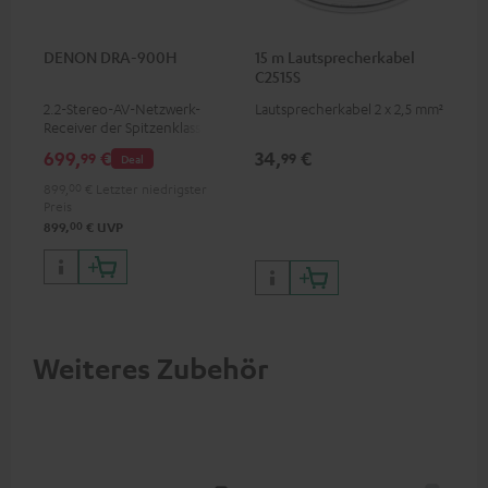
DENON DRA-900H
15 m Lautsprecherkabel
C2515S
2.2-Stereo-AV-Netzwerk-
Lautsprecherkabel 2 x 2,5 mm²
Receiver der Spitzenklasse mit
145 Watt pro Kanal an 6 Ohm,
699,
€
34,
€
99
99
Deal
USB-Playback sowie weitere
analoge und digitale
899,
00
€
Letzter niedrigster
Eingänge, 6 HDMI-Eingänge
Preis
und 1 HDMI Ausgang mit
00
899,
€
UVP
Unterstützung für 8K, 3D,
HDCP 2.3, HDR10+, ARC/eARC
und Dolby Vision
Weiteres Zubehör