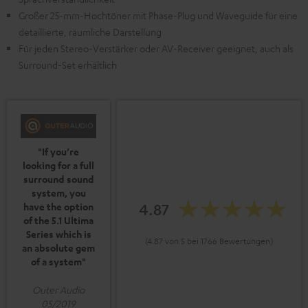
Großer 25-mm-Hochtöner mit Phase-Plug und Waveguide für eine
detaillierte, räumliche Darstellung
Für jeden Stereo-Verstärker oder AV-Receiver geeignet, auch als
Surround-Set erhältlich
"If you’re
looking for a full
surround sound
system, you
4.87
have the option
of the 5.1 Ultima
Series which is
(4.87 von 5 bei 1766 Bewertungen)
an absolute gem
of a system"
Outer Audio
05/2019