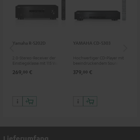
Yamaha R-S202D
YAMAHA CD-S303
30
C4
2.0-Stereo-Receiver der
Hochwertiger CD-Player mit
Lau
Einstiegsklasse mit 115 Watt
beeindruckendem Sound und
mm
pro Kanal an 4 Ohm (bei 1
wertiger Verarbeitung
269,
€
379,
€
99
00
00
kHz, 0.7 % THD)
Lieferumfang