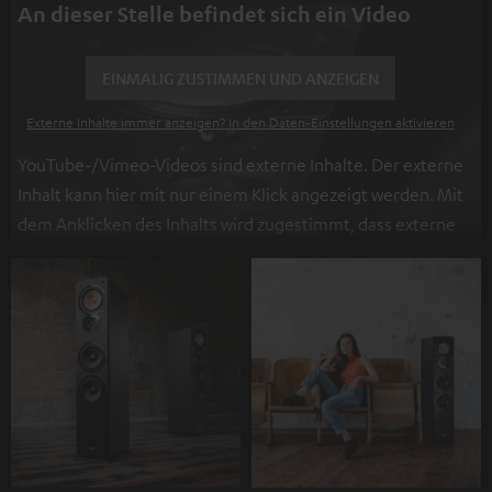
An dieser Stelle befindet sich ein Video
EINMALIG ZUSTIMMEN UND ANZEIGEN
Externe Inhalte immer anzeigen? In den Daten‑Einstellungen aktivieren
YouTube-/Vimeo-Videos sind externe Inhalte. Der externe
Inhalt kann hier mit nur einem Klick angezeigt werden. Mit
dem Anklicken des Inhalts wird zugestimmt, dass externe
Inhalte angezeigt werden. Dabei können
personenbezogene Daten an Drittplattformen
übermittelt werden.
Weitere Informationen sind in der
Datenschutzerklärung unter I zu finden
.