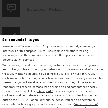
z
u
P
Hilfe zu diesem Produkt
m
r
H
o
e
d
I
Gesetzliche Gewährleistung
r
u
So it sounds like you
n
u
k
We want to offer you a safe surfing experience that exactly matches your
f
interests. For this purpose, Teufel uses cookies and other tracking
n
t
technologies on these websites - also from third parties - and engages
o
t
F
personalization services.
A
Audio-Lexikon: Fachbegriffe schnell erklärt
With cookies, we and other marketing partners process data from you and
r
e
A
learn what you like - through your behaviour on our website and information
u
m
r
Q
from your terminal device. It's up to you: If you click on
"Reject All"
, you
confirm our default setting, in which we only activate necessary cookies. This
d
a
l
s
means that you will receive recommendations, but they will be selected
i
K
Persönliche Kaufberatung
randomly. You receive personalized advertising and content that is really
t
a
relevant to you by clicking
"Accept All"
. Here you agree to the use of all
o
o
+49 30 217 84 217
i
d
cookies as well as to the transfer and processing of your data in countries
Mo – Fr 08:00 – 19:00 Uhr
outside the EU/EEA. For an individual selection, you can also activate or
-
n
o
e
deactivate each category individually and confirm with
"Accept selection"
.
Sa 09:00 – 17:30 Uhr