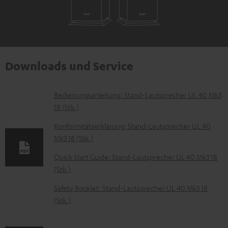
Downloads und Service
D
Bedienungsanleitung: Stand-Lautsprecher UL 40 Mk3
18 (Stk.)
o
k
Konformitätserklärung: Stand-Lautsprecher UL 40
Mk3 18 (Stk.)
u
m
Quick Start Guide: Stand-Lautsprecher UL 40 Mk3 18
(Stk.)
e
n
Safety Booklet: Stand-Lautsprecher UL 40 Mk3 18
t
(Stk.)
e