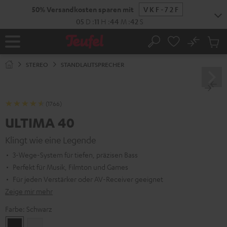
ZUM
50% Versandkosten sparen mit
VKF-72F
NHALT
RINGEN
05
D
:
11
H
:
44
M
:
41
S
No
Abs
Startseite
Suche
Artike
im
STEREO
STANDLAUTSPRECHER
Waren
(1766)
ULTIMA 40
Klingt wie eine Legende
3-Wege-System für tiefen, präzisen Bass
Perfekt für Musik, Filmton und Games
Für jeden Verstärker oder AV-Receiver geeignet
Zeige mir mehr
Farbe:
Schwarz
Schwarz
Weiß