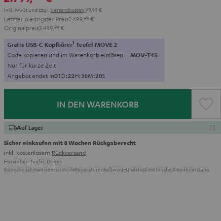
Inkl. MwSt
und zzgl.
Versandkosten
99,99 €
Letzter niedrigster Preis
2.499,
99
€
Originalpreis
3.499,
99
€
1
Gratis USB-C Kopfhörer
Teufel MOVE 2
Code kopieren und im Warenkorb einlösen.
MOV-T4S
Nur für kurze Zeit
Angebot endet in
0
1
D
:
2
2
H
:
3
6
M
:
1
9
S
IN DEN WARENKORB
Auf Lager
Sicher einkaufen mit 8 Wochen Rückgaberecht
inkl. kostenlosem
Rückversand
Hersteller:
Teufel
,
Denon
Sicherheitshinweise
Ersatzteile
Reparaturen
Software-Updates
Gesetzliche Gewährleistung