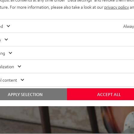
uture. For more information, please also take a look at our
privacy policy
an
rhältlich
ed
Alway
s
ing
lization
l content
APPLY SELECTION
ACCEPT ALL