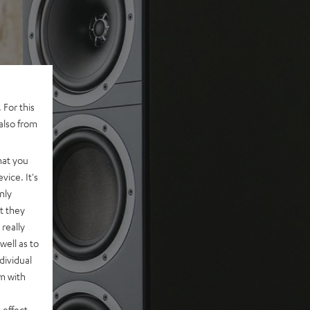
 For this
also from
hat you
vice. It's
nly
t they
really
well as to
dividual
rm with
 effect