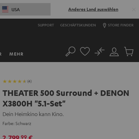
Anderes Land auswählen
USA
SUPPORT
GESCHÄFTSKUNDEN
STORE FINDER
No
R
MEHR
Suche
Mein
Artikel
Konto
im
Warenk
(4)
THEATER 500 Surround + DENON
X3800H "5.1-Set"
Dein Heimkino kann Kino.
Farbe:
Schwarz
2.799,
€
99