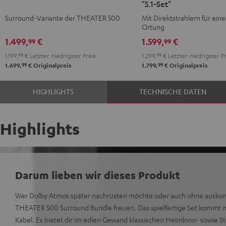
"5.1-Set"
Surround
Surround
Surround-Variante der THEATER 500
Mit Direktstrahlern für eine
"5.1-
Direkt
Ortung
Set"
"5.1-
1.499,
€
1.599,
€
99
99
Schwarz
Set"
1.199,
99
€
Letzter niedrigster Preis
1.299,
99
€
Letzter niedrigster Pr
Schwarz
99
99
1.699,
€
Originalpreis
1.799,
€
Originalpreis
HIGHLIGHTS
TECHNISCHE DATEN
Highlights
Darum lieben wir dieses Produkt
Wer Dolby Atmos später nachrüsten möchte oder auch ohne auskomm
THEATER 500 Surround Bundle freuen. Das spielfertige Set kommt 
Kabel. Es bietet dir im edlen Gewand klassischen Heimkino- sowie 