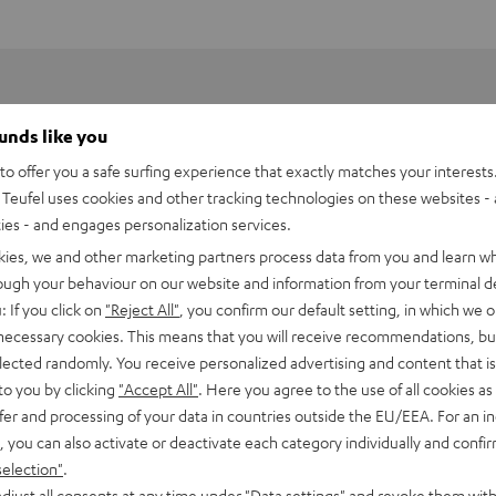
ounds like you
o offer you a safe surfing experience that exactly matches your interests.
Teufel uses cookies and other tracking technologies on these websites - 
ties - and engages personalization services.
kies, we and other marketing partners process data from you and learn w
rough your behaviour on our website and information from your terminal de
: If you click on
"Reject All"
, you confirm our default setting, in which we o
 necessary cookies. This means that you will receive recommendations, bu
elected randomly. You receive personalized advertising and content that is 
to you by clicking
"Accept All"
. Here you agree to the use of all cookies as 
fer and processing of your data in countries outside the EU/EEA. For an in
, you can also activate or deactivate each category individually and confi
selection"
.
djust all consents at any time under "Data settings" and revoke them with