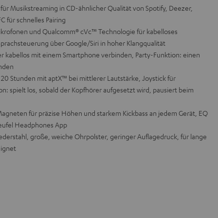
für Musikstreaming in CD-ähnlicher Qualität von Spotify, Deezer,
 für schnelles Pairing
Mikrofonen und Qualcomm® cVc™ Technologie für kabelloses
Sprachsteuerung über Google/Siri in hoher Klangqualität
r kabellos mit einem Smartphone verbinden, Party-Funktion: einen
inden
 20 Stunden mit aptX™ bei mittlerer Lautstärke, Joystick für
 spielt los, sobald der Kopfhörer aufgesetzt wird, pausiert beim
gneten für präzise Höhen und starkem Kickbass an jedem Gerät, EQ
Teufel Headphones App
Federstahl, große, weiche Ohrpolster, geringer Auflagedruck, für lange
eignet