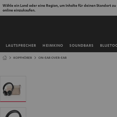
Wähle ein Land oder eine Region, um Inhalte für deinen Standort zu
online einzukaufen.
ZUM
NHALT
RINGEN
LAUTSPRECHER
HEIMKINO
SOUNDBARS
BLUETO
Startseite
KOPFHÖRER
ON-EAR OVER-EAR