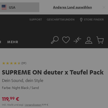
Anderes Land auswählen
USA
SUPPORT
GESCHÄFTSKUNDEN
STORE FINDER
No
R
MEHR
Suche
Mein
Artikel
Konto
im
Warenk
(39)
SUPREME ON deuter x Teufel Pack
Dein Sound, dein Style
Farbe:
Night Black / Sand
119,
€
99
Inkl. MwSt
und zzgl.
Versandkosten
9,99 €