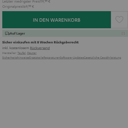
Letzter niedrigster Preis
119,
99
€
Originalpreis
169,
99
€
IN DEN WARENKORB
Auf Lager
Sicher einkaufen mit 8 Wochen Rückgaberecht
inkl. kostenlosem
Rückversand
Hersteller:
Teufel
,
Deuter
Sicherheitshinweise
Ersatzteile
Reparaturen
Software-Updates
Gesetzliche Gewährleistung