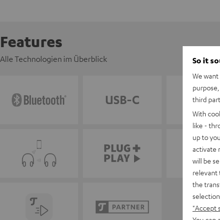
Features
Alle Technologien im Überblick
So it s
We want t
purpose, 
third par
With coo
like - th
up to you
activate
will be s
relevant 
the trans
selection
"Accept 
You can a