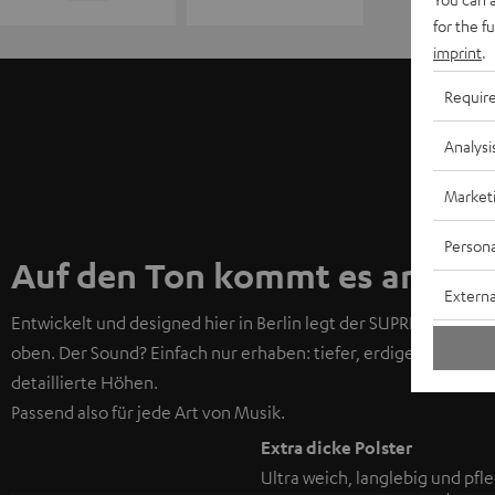
for the f
imprint
.
SU
Requir
Analysi
Market
Persona
Auf den Ton kommt es an
Externa
Entwickelt und designed hier in Berlin legt der SUPREME ON d
oben. Der Sound? Einfach nur erhaben: tiefer, erdiger Kickbas
detaillierte Höhen.
Passend also für jede Art von Musik.
Extra dicke Polster
Ultra weich, langlebig und pfle