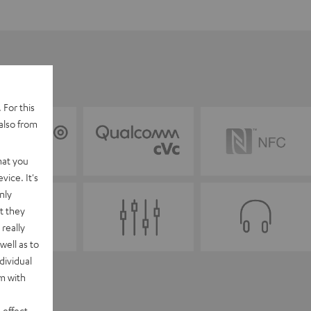
 For this
also from
hat you
vice. It's
nly
t they
really
well as to
dividual
rm with
 effect