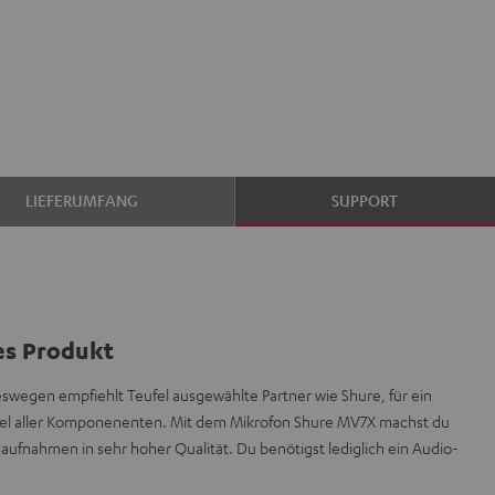
LIEFERUMFANG
SUPPORT
es Produkt
deswegen empfiehlt Teufel ausgewählte Partner wie Shure, für ein
el aller Komponenenten. Mit dem Mikrofon Shure MV7X machst du
ufnahmen in sehr hoher Qualität. Du benötigst lediglich ein Audio-