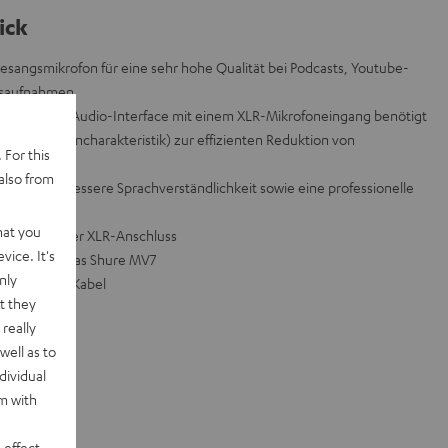
ick
esangsmikrofon für eine sehr hohe Qualität bei Podcasts, Youtube-
gsaufnahmen
/PC wird ein Audio-Interface mit einem XLR-Mikrofoneingang benötigt
psel (Nierencharakteristik) zur effizienten Reduktion von
 For this
also from
licht eine bessere Sprachverständlichkeit sowie eine professionelle
usche
hat you
professioneller XLR-Anschluss
vice. It's
nkapsel wie das Shure MV7
nly
ewinde, ohne Kabel
t they
really
well as to
dividual
rm with
 effect