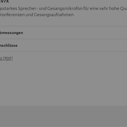
MV7X
sstarkes Sprecher- und Gesangsmikrofon für eine sehr hohe Qua
 Konferenzen und Gesangsaufnahmen
bmessungen
nschlüsse
t [PDF]