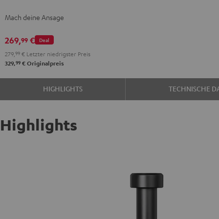
Shure
Mach deine Ansage
MV7X
Dark
269,
€
99
Deal
Gray
279,
99
€
Letzter niedrigster Preis
99
329,
€
Originalpreis
HIGHLIGHTS
TECHNISCHE D
Highlights