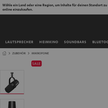
Wähle ein Land oder eine Region, um Inhalte für deinen Standort zu
online einzukaufen.
ZUM
NHALT
RINGEN
LAUTSPRECHER
HEIMKINO
SOUNDBARS
BLUETO
Startseite
ZUBEHÖR
MIKROFONE
SALE