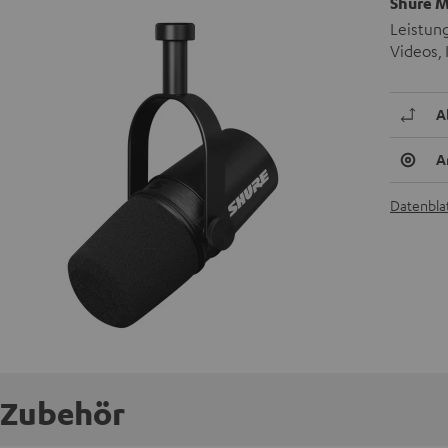
Shure 
Leistung
Videos,
A
A
Datenblat
Zubehör