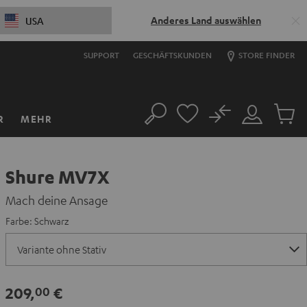
Anderes Land auswählen
USA
SUPPORT
GESCHÄFTSKUNDEN
STORE FINDER
No
R
MEHR
Suche
Mein
Artikel
Konto
im
Warenk
Shure MV7X
Mach deine Ansage
Farbe:
Schwarz
209,
€
00