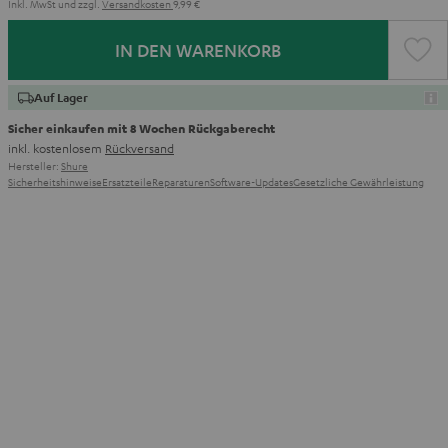
Inkl. MwSt
und zzgl.
Versandkosten
9,99 €
IN DEN WARENKORB
Auf Lager
Sicher einkaufen mit 8 Wochen Rückgaberecht
inkl. kostenlosem
Rückversand
Hersteller:
Shure
Sicherheitshinweise
Ersatzteile
Reparaturen
Software-Updates
Gesetzliche Gewährleistung