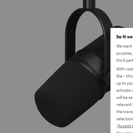
So it s
We want t
purpose, 
third par
With coo
like - th
up to you
activate
will be s
relevant 
the trans
selection
"Accept 
You can a