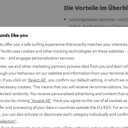
Die Vorteile im Überbl
Leistungsstarkes Sprecher- und G
Videos, Konferenzen und Gesan
Hinweis: Für den Betrieb am Mac
ounds like you
Gerichtete dynamische Mikrofonka
o offer you a safe surfing experience that exactly matches your interests.
Nebengeräuschen und Raumhall
Teufel uses cookies and other tracking technologies on these websites - 
Voice Isolation Technologie ermög
ties - and engages personalization services.
Aufnahme ohne Umgebungsgerä
kies, we and other marketing partners process data from you and learn w
Robuste Vollmetallkonstruktion, 
rough your behaviour on our website and information from your terminal de
Verfügt über die gleiche Mikrofo
: If you click on
"Reject All"
, you confirm our default setting, in which we o
inkl. Adapter von 3/8" bis 5/8" G
 necessary cookies. This means that you will receive recommendations, bu
elected randomly. You receive personalized advertising and content that is 
to you by clicking
"Accept All"
. Here you agree to the use of all cookies as 
fer and processing of your data in countries outside the EU/EEA. For an in
, you can also activate or deactivate each category individually and confi
selection"
.
djust all consents at any time under "Data settings" and revoke them with