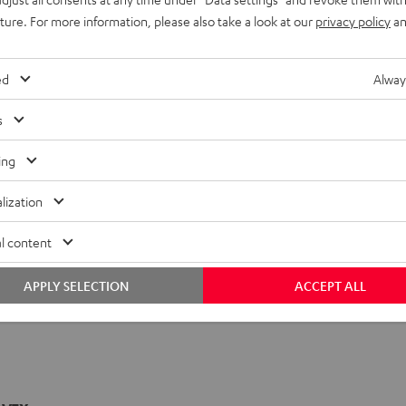
uture. For more information, please also take a look at our
privacy policy
an
ed
Alway
s
ing
lization
l content
APPLY SELECTION
ACCEPT ALL