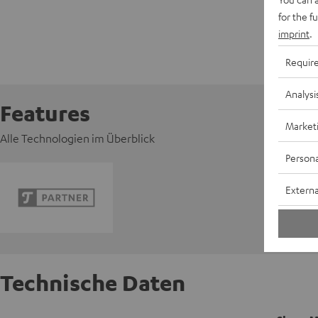
for the f
imprint
.
Requir
Analysi
Features
Market
Alle Technologien im Überblick
Persona
Externa
Technische Daten