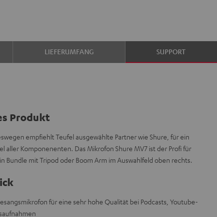
LIEFERUMFANG
SUPPORT
es Produkt
deswegen empfiehlt Teufel ausgewählte Partner wie Shure, für ein
 aller Komponenenten. Das Mikrofon Shure MV7 ist der Profi für
n Bundle mit Tripod oder Boom Arm im Auswahlfeld oben rechts.
ick
esangsmikrofon für eine sehr hohe Qualität bei Podcasts, Youtube-
gsaufnahmen