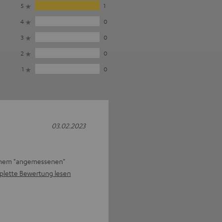
5
1
4
0
3
0
2
0
1
0
03.02.2023
 einem "angemessenen"
lette Bewertung lesen