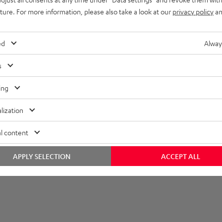
uture. For more information, please also take a look at our
privacy policy
an
nschlüsse
t [PDF]
ed
Alway
s
ing
lization
l content
APPLY SELECTION
ACCEPT ALL