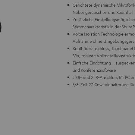
Gerichtete dynamische Mikrofonka
Nebengeräuschen und Raumhall
Zusätzliche Einstellungsmöglichk
Stimmcharakteristik in der Shur
Voice Isolation Technologie ermög
Aufnahme ohne Umgebungsgerä
Kopfhöreranschluss, Touchpanel f
Mix, robuste Vollmetallkonstrukt
Einfache Einrichtung – auspacken,
und Konferenzsoftware
USB- und XLR-Anschluss für PC un
5/8-Zoll-27-Gewindehalterung für