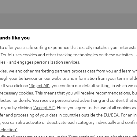
ounds like you
o offer you a safe surfing experience that exactly matches your interests.
Teufel uses cookies and other tracking technologies on these websites - 
ties - and engages personalization services.
kies, we and other marketing partners process data from you and learn w
rough your behaviour on our website and information from your terminal de
: If you click on
"Reject All"
, you confirm our default setting, in which we o
 necessary cookies. This means that you will receive recommendations, bu
elected randomly. You receive personalized advertising and content that is 
to you by clicking
"Accept All"
. Here you agree to the use of all cookies as 
fer and processing of your data in countries outside the EU/EEA. For an in
MV7
, you can also activate or deactivate each category individually and confi
sstarkes Sprecher- und Gesangsmikrofon für eine sehr hohe Qua
selection"
.
 Konferenzen und Gesangsaufnahmen.
djust all consents at any time under "Data settings" and revoke them with