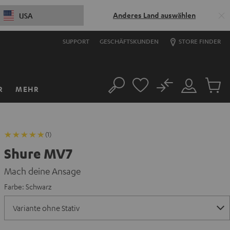
Anderes Land auswählen
USA
SUPPORT
GESCHÄFTSKUNDEN
STORE FINDER
No
R
MEHR
Suche
Mein
Artikel
Konto
im
Warenk
(1)
Shure MV7
Mach deine Ansage
Farbe:
Schwarz