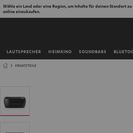
Wähle ein Land oder eine Region, um Inhalte für deinen Standort zu
online einzukaufen.
ZUM
NHALT
RINGEN
LAUTSPRECHER
HEIMKINO
SOUNDBARS
BLUETO
Startseite
ERSATZTEILE