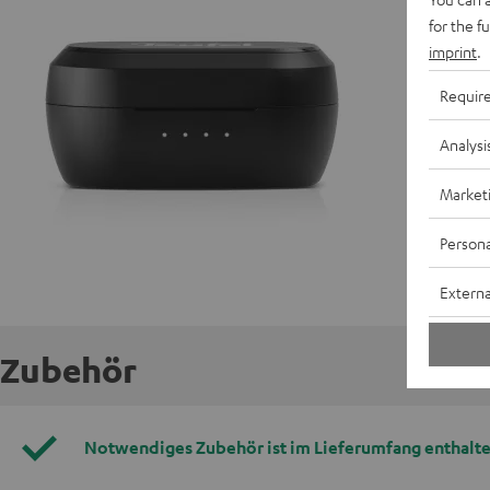
for the f
E
imprint
.
A
Requir
Analysi
Market
Persona
Externa
Zubehör
Notwendiges Zubehör ist im Lieferumfang enthalte