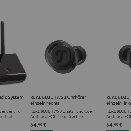
udio System
REAL BLUE TWS 3 Ohrhörer
REAL BLUE 
einzeln rechts
einzeln link
Sender und -
REAL BLUE TWS 3 Ersatz- und/oder
REAL BLUE TW
le Teufel
Austausch-Ohrhörer (rechts)
Austausch-Oh
r
64,
€
64,
€
99
99
Soundbars