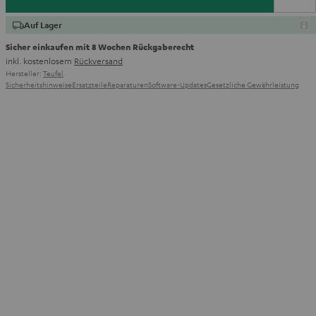
Auf Lager
Sicher einkaufen mit 8 Wochen Rückgaberecht
inkl. kostenlosem
Rückversand
Hersteller:
Teufel
Sicherheitshinweise
Ersatzteile
Reparaturen
Software-Updates
Gesetzliche Gewährleistung