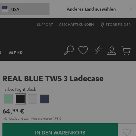
Anderes Land auswählen
USA
SUPPORT
GESCHÄFTSKUNDEN
STORE FINDER
No
R
MEHR
Suche
Mein
Artikel
Konto
im
Warenk
REAL BLUE TWS 3 Ladecase
Farbe:
Night Black
Misty
Night
Pure
Steel
Green
Black
White
Blue
64,
€
99
Inkl. MwSt
und zzgl.
Versandkosten
4,99 €
IN DEN WARENKORB