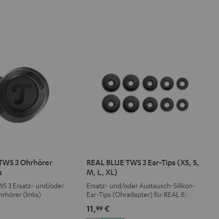
TWS 3 Ohrhörer
REAL BLUE TWS 3 Ear-Tips (XS, S,
s
M, L, XL)
S 3 Ersatz- und/oder
Ersatz- und/oder Austausch-Silikon-
rhörer (links)
Ear-Tips (Ohradapter) für REAL BLUE
TWS 3
11,
€
99