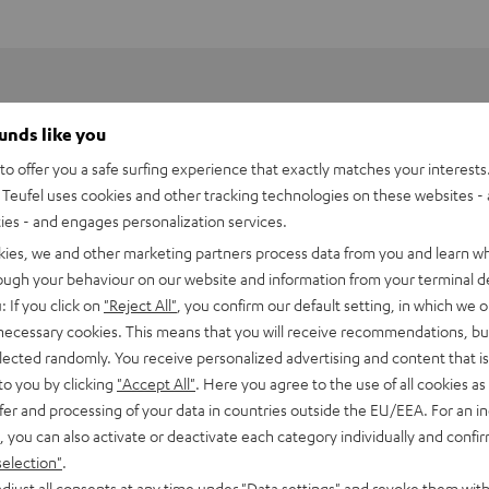
ounds like you
o offer you a safe surfing experience that exactly matches your interests.
Teufel uses cookies and other tracking technologies on these websites - 
ties - and engages personalization services.
kies, we and other marketing partners process data from you and learn w
rough your behaviour on our website and information from your terminal de
: If you click on
"Reject All"
, you confirm our default setting, in which we o
 necessary cookies. This means that you will receive recommendations, bu
elected randomly. You receive personalized advertising and content that is 
to you by clicking
"Accept All"
. Here you agree to the use of all cookies as 
fer and processing of your data in countries outside the EU/EEA. For an in
LUE TWS 3 Ladecase
, you can also activate or deactivate each category individually and confi
selection"
.
bmessungen
djust all consents at any time under "Data settings" and revoke them with