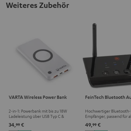
Weiteres Zubehör
VARTA Wireless Power Bank
FeinTech Bluetooth A
2-in-1: Powerbank mit bis zu 18W
Hochwertiger Bluetooth-
Ladeleistung über USB Typ C &
Empfänger, passend für al
Wireless Charger mit bis zu 10W
Bluetooth-Kopfhörer ode
34,
€
49,
€
99
99
Ladestrom
Komplettanlagen sowie 