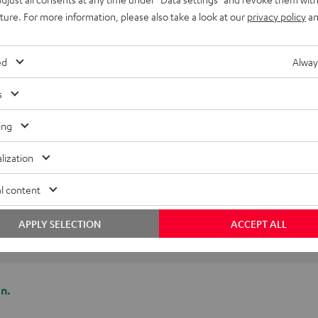
uture. For more information, please also take a look at our
privacy policy
an
lektronik
nschlüsse
ed
Alway
s
ing
lization
l content
APPLY SELECTION
ACCEPT ALL
n.