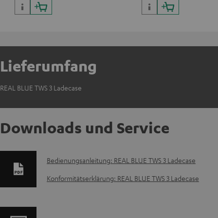
Lieferumfang
REAL BLUE TWS 3 Ladecase
Downloads und Service
D
Bedienungsanleitung: REAL BLUE TWS 3 Ladecase
o
Konformitätserklärung: REAL BLUE TWS 3 Ladecase
k