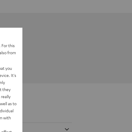
 For this
also from
hat you
vice. It's
nly
t they
really
well as to
dividual
rm with
 effect