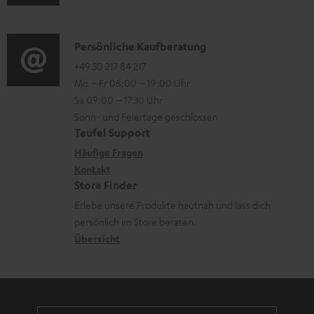
e
u
m
o
r
d
a
n
l
i
K
Persönliche Kaufberatung
t
e
a
o
o
+49 30 217 84 217
i
n
Mo – Fr 08:00 – 19:00 Uhr
d
-
n
o
z
Sa 09:00 – 17:30 Uhr
e
L
t
n
u
Sonn- und Feiertage geschlossen
n
e
a
e
Teufel Support
m
x
k
n
Häufige Fragen
V
i
Kontakt
t
z
e
Store Finder
k
d
u
r
Erlebe unsere Produkte hautnah und lass dich
o
a
r
s
persönlich im Store beraten.
n
t
G
Übersicht
a
e
a
n
n
r
d
a