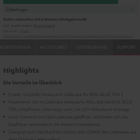
Auf Lager
Sicher einkaufen mit 8 Wochen Rückgaberecht
inkl. kostenlosem
Rückversand
Hersteller:
Teufel
Sicherheitshinweise
Ersatzteile
Reparaturen
Software-Updates
Gesetzliche Gewährleistung
BEWERTUNGEN
ACCESSORIES
LIEFERUMFANG
SUPPORT
Highlights
Die Vorteile im Überblick
Ersatz- und/oder Austausch-Ladecase für REAL BLUE TWS 2
Powerbank: der im Ladecase integrierte Akku lädt die REAL BLUE
TWS 2 Kopfhörer unterwegs nach, mit LED-Akkustand-Anzeige
Auto-Connect: wird das Ladecase geöffnet, verbinden sich die
Kopfhörer automatisch mit deinem Smartphone
Geeignet zum Nachkauf bei Verlust oder Defekt des Ladecases aus
dem Original-Lieferumfang