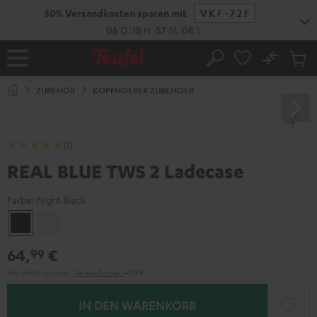
ZUM
50% Versandkosten sparen mit
VKF-72F
NHALT
RINGEN
06
D
:
18
H
:
57
M
:
08
S
No
Abs
Startseite
Suche
Artike
im
ZUBEHÖR
KOPFHOERER ZUBEHOER
Waren
(1)
REAL BLUE TWS 2 Ladecase
Farbe:
Night Black
Night
Pure
Black
White
64,
€
99
Inkl. MwSt
und zzgl.
Versandkosten
4,99 €
IN DEN WARENKORB