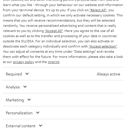
g
learn what you like - through your behaviour on our website and information
ÖSTERREICH
SMART HOME
from your terminal device. It's up to you: If you click on
"Reject All"
, you
GESCHÄFTSKUNDEN
confirm our default setting, in which we only activate necessary cookies. This
means that you will receive recommendations, but they will be selected
SCHWEIZ
BLUETOOTH-LAUTSPRECHER
PARTNERPROGRAMM
randomly. You receive personalized advertising and content that is really
relevant to you by clicking
"Accept All"
. Here you agree to the use of all
KOPFHÖRER
cookies as well as to the transfer and processing of your data in countries
NIEDERLANDE
BLOG
outside the EU/EEA. For an individual selection, you can also activate or
deactivate each category individually and confirm with
"Accept selection"
.
BLUETOOTH-KOPFHÖRER
NEWSLETTER
You can adjust all consents at any time under "Data settings" and revoke
BELGIEN
them with effect for the future. For more information, please also take a look
STEREOANLAGEN
at our
privacy policy
and the
imprint
.
STORES
FRANKREICH
LAUTSPRECHER
Required
Always active
DEINE VORTEILE BEI TEUFEL
POLEN
ULTIMA-SERIE
Analysis
TEUFEL STORY
Technische Änderungen, Tippfehler und Irrtum vorbehalten. Das auf unseren
IN-EAR-KOPFHÖRER
Marketing
SPANIEN
UNSER MANAGEMENT
Fotos abgebildete Zubehör ist nicht im Lieferumfang enthalten. Etwaige
Entsorgungsgebühren für Batterien sind im Preis inbegriffen.
FANSHOP
Personalization
NACHHALTIGKEIT
ITALIEN
©2026 Lautsprecher Teufel GmbH - All rights reserved.
NEUHEITEN
External content
UNSERE WERTE