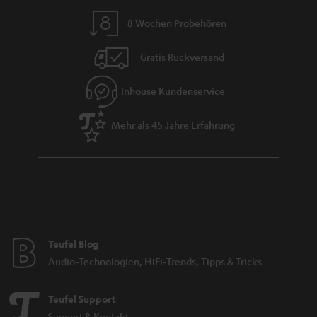
n
8 Wochen Probehören
t
i
Gratis Rückversand
e
Inhouse Kundenservice
Mehr als 45 Jahre Erfahrung
Teufel Blog
Audio-Technologien, HiFi-Trends, Tipps & Tricks
Teufel Support
Support & Kontakt