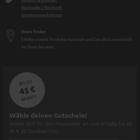
Rückgabe / Rücktritt
Sendungsverfolgung
Store Finder
Erlebe unsere Produkte hautnah und lass dich persönlich
im Store beraten.
BIS ZU
45 €
RABATT
N
Wähle deinen Gutschein!
Melde dich für den Newsletter an und erhalte bis zu
e
45 € als Dankeschön.
w