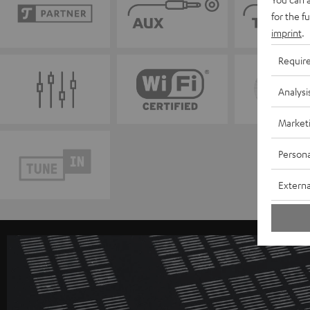
for the f
imprint
.
Requir
Analysi
Market
Persona
Externa