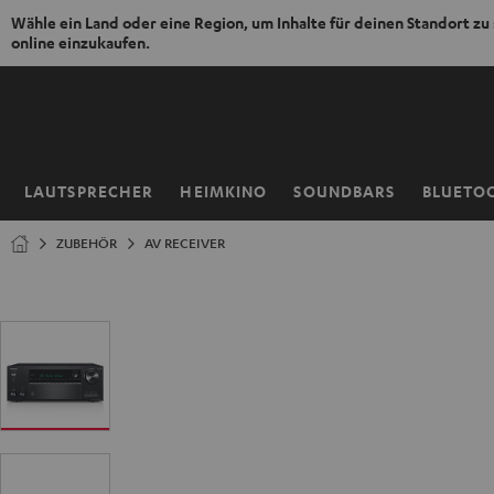
Wähle ein Land oder eine Region, um Inhalte für deinen Standort zu
online einzukaufen.
ZUM
NHALT
RINGEN
LAUTSPRECHER
HEIMKINO
SOUNDBARS
BLUETO
Startseite
ZUBEHÖR
AV RECEIVER