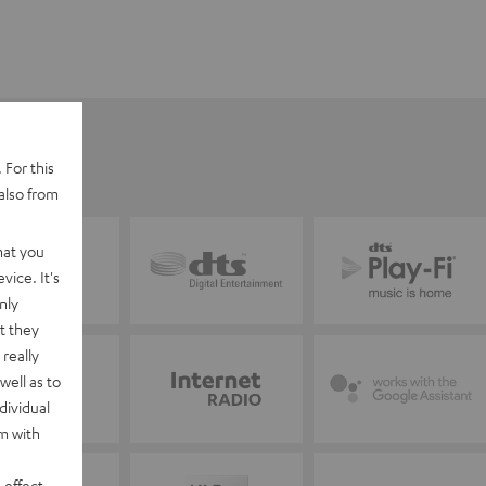
 For this
also from
hat you
vice. It's
nly
t they
really
well as to
dividual
rm with
 effect