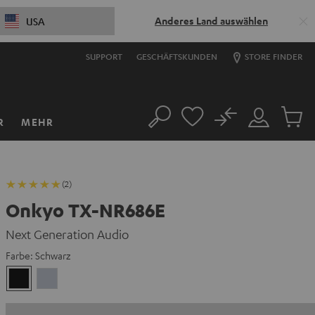
Anderes Land auswählen
USA
SUPPORT
GESCHÄFTSKUNDEN
STORE FINDER
No
R
MEHR
Suche
Mein
Artikel
Konto
im
Warenk
(2)
Onkyo TX-NR686E
Next Generation Audio
Farbe:
Schwarz
Schwarz
Silber