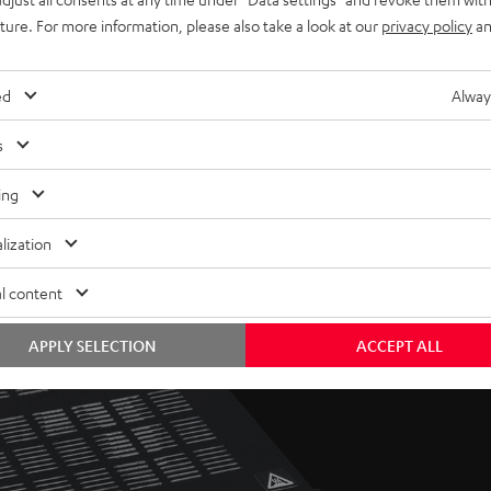
uture. For more information, please also take a look at our
privacy policy
an
ed
Alway
s
ing
lization
l content
APPLY SELECTION
ACCEPT ALL