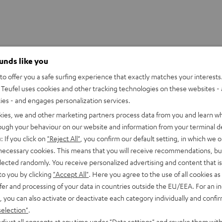
ounds like you
o offer you a safe surfing experience that exactly matches your interests.
Teufel uses cookies and other tracking technologies on these websites - 
ties - and engages personalization services.
kies, we and other marketing partners process data from you and learn w
rough your behaviour on our website and information from your terminal de
: If you click on
"Reject All"
, you confirm our default setting, in which we o
 necessary cookies. This means that you will receive recommendations, bu
elected randomly. You receive personalized advertising and content that is 
to you by clicking
"Accept All"
. Here you agree to the use of all cookies as 
fer and processing of your data in countries outside the EU/EEA. For an in
, you can also activate or deactivate each category individually and confi
selection"
.
djust all consents at any time under "Data settings" and revoke them with