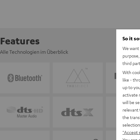
Features
So it s
We want t
Alle Technologien im Überblick
purpose, 
third par
With coo
like - th
up to you
activate
will be s
relevant 
the trans
selection
"Accept 
You can a