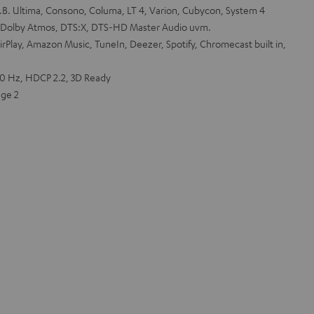
.B. Ultima, Consono, Columa, LT 4, Varion, Cubycon, System 4
, Dolby Atmos, DTS:X, DTS-HD Master Audio uvm.
rPlay, Amazon Music, TuneIn, Deezer, Spotify, Chromecast built in,
0 Hz, HDCP 2.2, 3D Ready
ge 2