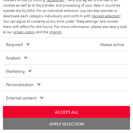
KOPFHÖRER
cookies as well as to the transfer and processing of your data in countries
NIEDERLANDE
BLOG
outside the EU/EEA. For an individual selection, you can also activate or
deactivate each category individually and confirm with
"Accept selection"
.
BLUETOOTH-KOPFHÖRER
NEWSLETTER
You can adjust all consents at any time under "Data settings" and revoke
BELGIEN
them with effect for the future. For more information, please also take a look
STEREOANLAGEN
at our
privacy policy
and the
imprint
.
STORES
FRANKREICH
LAUTSPRECHER
Required
Always active
DEINE VORTEILE BEI TEUFEL
POLEN
ULTIMA-SERIE
Analysis
TEUFEL STORY
Technische Änderungen, Tippfehler und Irrtum vorbehalten. Das auf unseren
IN-EAR-KOPFHÖRER
Marketing
SPANIEN
UNSER MANAGEMENT
Fotos abgebildete Zubehör ist nicht im Lieferumfang enthalten. Etwaige
Entsorgungsgebühren für Batterien sind im Preis inbegriffen.
FANSHOP
Personalization
NACHHALTIGKEIT
ITALIEN
©2026 Lautsprecher Teufel GmbH - All rights reserved.
NEUHEITEN
External content
UNSERE WERTE
USA
Impressum
AGB
Datenschutz
Daten-Einstellungen
EU Data Act
BARRIEREFREIHEIT
ACCEPT ALL
Vertrag widerrufen
WEITERE LÄNDER
Chat
APPLY SELECTION
starten