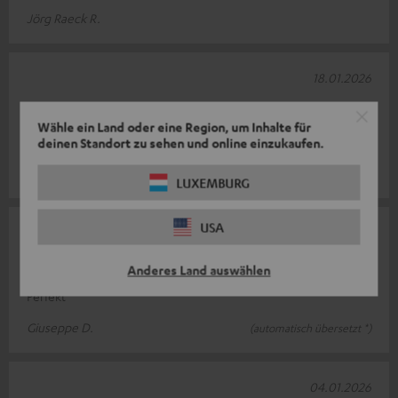
Jörg Raeck R.
18.01.2026
Zu empfehlen
Wähle ein Land oder eine Region, um Inhalte für
Funktioniert
deinen Standort zu sehen und online einzukaufen.
Ulysses H.
LUXEMBURG
USA
06.01.2026
Zufrieden
Anderes Land auswählen
Perfekt
Giuseppe D.
(automatisch übersetzt *)
04.01.2026