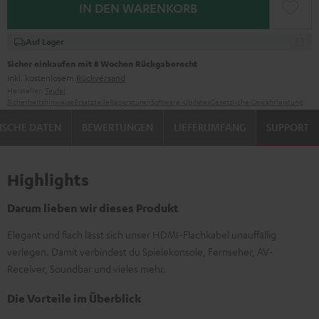
IN DEN WARENKORB
Auf Lager
Sicher einkaufen mit 8 Wochen Rückgaberecht
inkl. kostenlosem
Rückversand
Hersteller:
Teufel
Sicherheitshinweise
Ersatzteile
Reparaturen
Software-Updates
Gesetzliche Gewährleistung
ISCHE DATEN
BEWERTUNGEN
LIEFERUMFANG
SUPPORT
Highlights
Darum lieben wir dieses Produkt
Elegant und flach lässt sich unser HDMI-Flachkabel unauffällig
verlegen. Damit verbindest du Spielekonsole, Fernseher, AV-
Receiver, Soundbar und vieles mehr.
Die Vorteile im Überblick