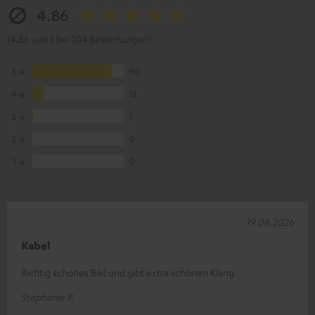
4.86
(4.86 von 5 bei 104 Bewertungen)
5
90
4
13
3
1
2
0
1
0
19.06.2026
Kabel
Richtig schönes Bild und gibt extra schönen Klang
Stephanie P.