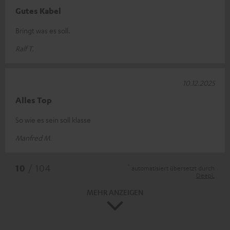
Gutes Kabel
Bringt was es soll.
Ralf T.
10.12.2025
Alles Top
So wie es sein soll klasse
Manfred M.
*
10
/ 104
automatisiert übersetzt durch
DeepL
MEHR ANZEIGEN