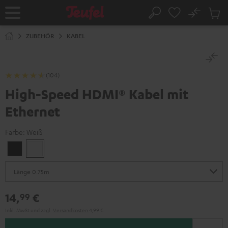
ZUM
NHALT
No
Abs
Startseite
Suche
RINGEN
Artike
im
ZUBEHÖR
KABEL
Waren
(104)
High-Speed HDMI® Kabel mit
Ethernet
Farbe:
Weiß
Schwarz
Weiß
14,
€
99
Inkl. MwSt
und zzgl.
Versandkosten
4,99 €