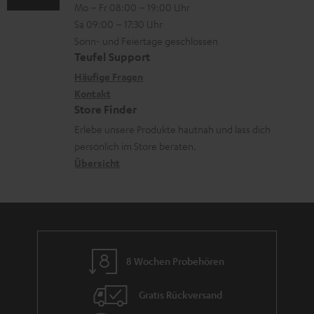
Mo – Fr 08:00 – 19:00 Uhr
-
n
a
o
z
Sa 09:00 – 17:30 Uhr
L
t
d
n
u
Sonn- und Feiertage geschlossen
e
a
e
e
Teufel Support
m
x
k
n
n
Häufige Fragen
V
i
Kontakt
t
z
e
Store Finder
k
d
u
r
Erlebe unsere Produkte hautnah und lass dich
o
a
r
s
persönlich im Store beraten.
n
t
G
Übersicht
a
e
a
n
n
r
d
a
n
8 Wochen Probehören
t
i
Gratis Rückversand
e