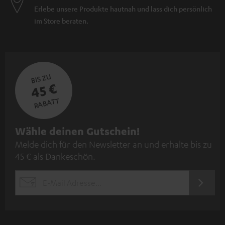
Erlebe unsere Produkte hautnah und lass dich persönlich
im Store beraten.
BIS ZU
45 €
RABATT
N
Wähle deinen Gutschein!
Melde dich für den Newsletter an und erhalte bis zu
e
45 € als Dankeschön.
w
s
JETZT
EMAIL
l
ANME
WIDGET
e
t