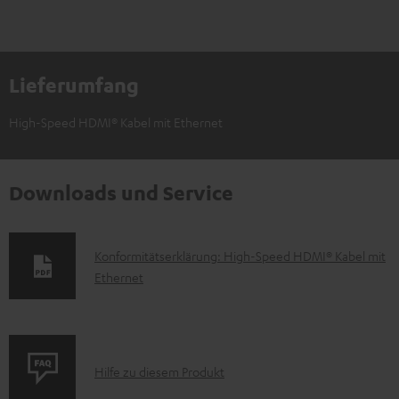
Lieferumfang
High-Speed HDMI® Kabel mit Ethernet
Downloads und Service
D
Konformitätserklärung: High-Speed HDMI® Kabel mit
Ethernet
o
k
u
m
P
Hilfe zu diesem Produkt
e