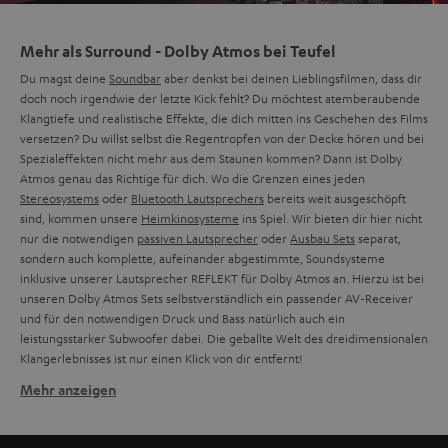
Mehr als Surround - Dolby Atmos bei Teufel
Du magst deine
Soundbar
aber denkst bei deinen Lieblingsfilmen, dass dir
doch noch irgendwie der letzte Kick fehlt? Du möchtest atemberaubende
Klangtiefe und realistische Effekte, die dich mitten ins Geschehen des Films
versetzen? Du willst selbst die Regentropfen von der Decke hören und bei
Spezialeffekten nicht mehr aus dem Staunen kommen? Dann ist Dolby
Atmos genau das Richtige für dich. Wo die Grenzen eines jeden
Stereosystems
oder
Bluetooth Lautsprechers
bereits weit ausgeschöpft
sind, kommen unsere
Heimkinosysteme
ins Spiel. Wir bieten dir hier nicht
nur die notwendigen
passiven Lautsprecher
oder
Ausbau Sets
separat,
sondern auch komplette, aufeinander abgestimmte, Soundsysteme
inklusive unserer Lautsprecher REFLEKT für Dolby Atmos an. Hierzu ist bei
unseren Dolby Atmos Sets selbstverständlich ein passender AV-Receiver
und für den notwendigen Druck und Bass natürlich auch ein
leistungsstarker Subwoofer dabei. Die geballte Welt des dreidimensionalen
Klangerlebnisses ist nur einen Klick von dir entfernt!
Mehr anzeigen
Was ist Dolby Atmos?
Anders als bei Dolby Digital, Dolby Surround, oder DTS ermöglicht das
neue Tonformat im
Dolby-Universum
;
, theoretisch die
Dolby Atmos