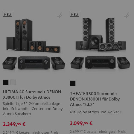
NEU
NEU
ULTIMA
ULTIMA
THEATER
40
40
500
ULTIMA 40 Surround + DENON
THEATER 500 Surround +
X3800H für Dolby Atmos
Surround
Surround
Surround
DENON X3800H für Dolby
Spielfertige 5.1.2-Komplettanlage
Atmos "5.1.2"
+
+
+
inkl. Subwoofer, Center und Dolby
DENON
DENON
Mit Dolby Atmos und AV-Receiver
DENON
Atmos Speakern
X3800H
X3800H
X3800H
3.099,
€
99
2.349,
€
99
für
für
für
2.699,
99
€
Letzter niedrigster Preis
2.249,
99
€
Letzter niedrigster Preis
Dolby
Dolby
Dolby