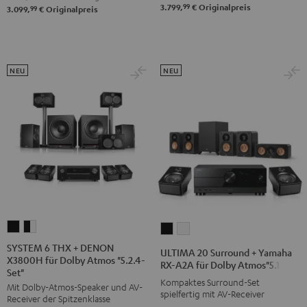
99
3.799,
€
Originalpreis
99
3.099,
€
Originalpreis
Atmos
Atmos
Atmos
Schwarz
Weiß
"5.1.2"
Schwarz
NEU
NEU
SYSTEM
SYSTEM
ULTIMA
ULTIMA
6
6
20
20
SYSTEM 6 THX + DENON
ULTIMA 20 Surround + Yamaha
X3800H für Dolby Atmos "5.2.4-
THX
THX
Surround
Surround
RX-A2A für Dolby Atmos"5.1.2"
Set"
+
+
+
+
Kompaktes Surround-Set
Mit Dolby-Atmos-Speaker und AV-
DENON
DENON
spielfertig mit AV-Receiver
Yamaha
Yamaha
Receiver der Spitzenklasse