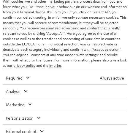
DEUTSCHLAND
With cookies, we and other marketing partners process data from you and
Netflix und Amazon Prime nutzen?
n
learn what you like - through your behaviour on our website and information
STEREO
Dies ist tatsächlich leider noch nicht immer möglich. Aktuell werden Filme
PRESSE & MARKETING
from your terminal device. It's up to you: If you click on
"Reject All"
, you
g
bei den Streaming Dienst Anbietern noch in maximal Dolby Digital 5.1
confirm our default setting, in which we only activate necessary cookies. This
ÖSTERREICH
SMART HOME
übertragen. Die Datenmenge bei Dolby Atmos Signalen ist allerdings
means that you will receive recommendations, but they will be selected
GESCHÄFTSKUNDEN
randomly. You receive personalized advertising and content that is really
wesentlich größer, weswegen eine Übertragung hiervon über das Internet
relevant to you by clicking
"Accept All"
. Here you agree to the use of all
SCHWEIZ
BLUETOOTH-LAUTSPRECHER
noch nicht realisierbar ist. Die beste Qualität für Bild und Ton wirst du
PARTNERPROGRAMM
cookies as well as to the transfer and processing of your data in countries
daher nur mit
Blu-Rays
erreichen. Zudem sollte der
Blu-Ray Player
per
outside the EU/EEA. For an individual selection, you can also activate or
HDMI Kabel am AV-Receiver angeschlossen werden. Nur falls dein TV über
KOPFHÖRER
deactivate each category individually and confirm with
"Accept selection"
.
NIEDERLANDE
BLOG
einen neuen HDMI eARC Anschluss verfügt und das Audiosignal auch
You can adjust all consents at any time under "Data settings" and revoke
verarbeiten kann, solltest du den Blu-Ray-Player am TV anschließen und
BLUETOOTH-KOPFHÖRER
them with effect for the future. For more information, please also take a look
NEWSLETTER
den Ton über HDMI eARC an den AV-Receiver leiten. Aber auch wenn du
at our
privacy policy
and the
imprint
.
BELGIEN
kein Atmos Signal erhältst kannst du dir über die Einstellungen am AV-
STEREOANLAGEN
Receiver einen virtuellen 3D-Sound erzeugen lassen, bei welchem dann
STORES
Required
Always active
auch die Lautsprecher an den "Atmos Ausgängen" befeuert werden.
FRANKREICH
LAUTSPRECHER
DEINE VORTEILE BEI TEUFEL
Analysis
POLEN
ULTIMA-SERIE
TEUFEL STORY
Marketing
Technische Änderungen, Tippfehler und Irrtum vorbehalten. Das auf unseren
IN-EAR-KOPFHÖRER
SPANIEN
UNSER MANAGEMENT
Fotos abgebildete Zubehör ist nicht im Lieferumfang enthalten. Etwaige
Personalization
Entsorgungsgebühren für Batterien sind im Preis inbegriffen.
FANSHOP
NACHHALTIGKEIT
External content
ITALIEN