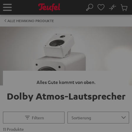
ZUM
NHALT
No
Abs
Startseite
Suche
RINGEN
Artike
im
ALLE HEIMKINO PRODUKTE
Waren
Alles Gute kommt von oben.
Dolby Atmos-Lautsprecher
Filtern
11 Produkte