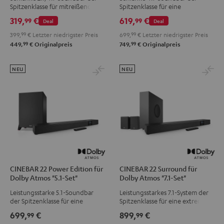
Spitzenklasse für mitreißende
Spitzenklasse für eine
TV-, Gaming und
mitreißende TV-, Gaming und
319,
€
619,
€
99
99
Deal
Deal
Musikwiedergabe, für Räume bis
Musikwiedergabe sowie echten
20 m²
Surround Sound
399,
99
€
Letzter niedrigster Preis
699,
99
€
Letzter niedrigster Preis
99
99
449,
€
Originalpreis
749,
€
Originalpreis
NEU
NEU
CINEBAR 22 Power Edition für
CINEBAR 22 Surround für
Dolby Atmos "5.1-Set"
Dolby Atmos "7.1-Set"
Leistungsstarke 5.1-Soundbar
Leistungsstarkes 7.1-System der
der Spitzenklasse für eine
Spitzenklasse für eine extrem
extrem druckvolle TV-, Gaming-
druckvolle TV-, Gaming- und
699,
€
899,
€
99
99
und Musikwiedergabe in
Musikwiedergabe in Räumen bis