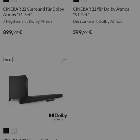
22
22
22
22
CINEBAR 22 Surround für Dolby
CINEBAR 22 für Dolby Atmos
Atmos "7.1-Set"
"5.1-Set"
Surround
Surround
für
für
7.1-System mit Dolby Atmos
Die starke mit Dolby Atmos
für
für
Dolby
Dolby
Dolby
Dolby
Atmos
Atmos
899,
€
599,
€
99
99
Atmos
Atmos
"5.1-
"5.1-
"7.1-
"7.1-
Set"
Set"
Set"
Set"
Schwarz
Weiß
Schwarz
Weiß
NEU
CINEBAR
CINEBAR
22
22