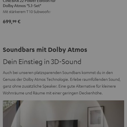
CINEBAR 22 Power Edition für
Dolby Atmos "5.1-Set"
Power
Power
Mit stärkerem T 10 Subwoofer
Edition
Edition
für
für
699,
€
99
Dolby
Dolby
Atmos
Atmos
"5.1-
"5.1-
Set"
Set"
Soundbars mit Dolby Atmos
Schwarz
Weiß
Dein Einstieg in 3D-Sound
Auch bei unseren platzsparenden Soundbars kommst du in den
Genuss der Dolby Atmos Technologie. Erlebe raumfüllenden Sound,
ganz ohne zusätzliche Speaker. Eine gute Alternative für kleinere
Wohnräume und Räume mit einer geringen Deckenhöhe.