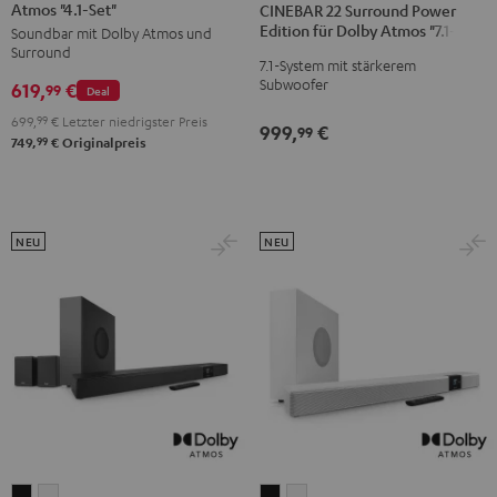
Atmos "4.1-Set"
Surround
Surround
CINEBAR 22 Surround Power
Surround
Surround
Edition für Dolby Atmos "7.1-Set"
Soundbar mit Dolby Atmos und
für
für
Power
Power
Surround
Dolby
Dolby
7.1-System mit stärkerem
Edition
Edition
Subwoofer
619,
€
Atmos
Atmos
99
Deal
für
für
"4.1-
"4.1-
699,
99
€
Letzter niedrigster Preis
Dolby
Dolby
999,
€
99
Set"
Set"
99
749,
€
Originalpreis
Atmos
Atmos
Schwarz
Weiß
"7.1-
"7.1-
Set"
Set"
Schwarz
Weiß
NEU
NEU
CINEBAR
CINEBAR
CINEBAR
CINEBAR