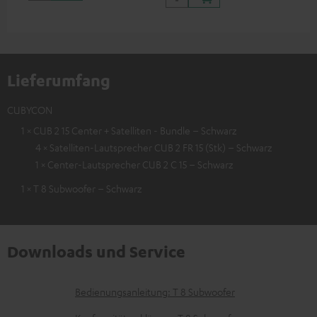
Lieferumfang
CUBYCON
1 × CUB 2 15 Center + Satelliten - Bundle – Schwarz
4 × Satelliten-Lautsprecher CUB 2 FR 15 (Stk) – Schwarz
1 × Center-Lautsprecher CUB 2 C 15 – Schwarz
1 × T 8 Subwoofer – Schwarz
Downloads und Service
D
Bedienungsanleitung: T 8 Subwoofer
o