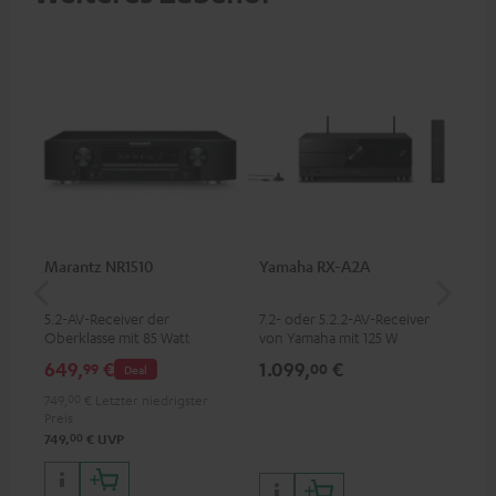
Marantz NR1510
Yamaha RX-A2A
Pan
DP
5.2-AV-Receiver der
7.2- oder 5.2.2-AV-Receiver
Ult
Oberklasse mit 85 Watt
von Yamaha mit 125 W
Dol
Ausgangsleistung pro Kanal
Ausgangsleistung pro Kanal (8
Unt
649,
€
1.099,
€
17
99
00
Deal
Ohm, 0.9 % THD)
HDR
Bil
749,
00
€
Letzter niedrigster
Kon
Preis
00
749,
€
UVP