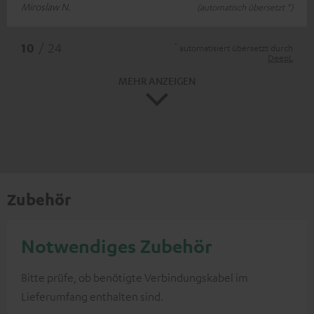
Miroslaw N.
(automatisch übersetzt *)
*
10
/ 24
automatisiert übersetzt durch
DeepL
MEHR ANZEIGEN
Zubehör
Notwendiges Zubehör
Bitte prüfe, ob benötigte Verbindungskabel im
Lieferumfang enthalten sind.