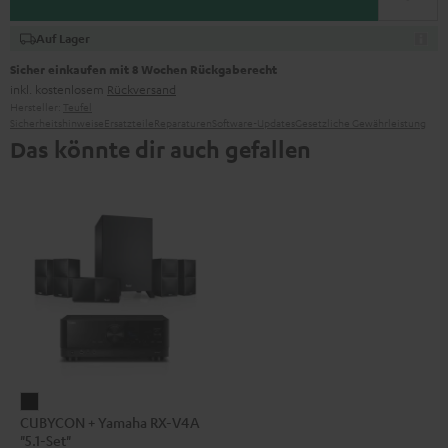
Auf Lager
Sicher einkaufen mit 8 Wochen Rückgaberecht
inkl. kostenlosem
Rückversand
Hersteller:
Teufel
Sicherheitshinweise
Ersatzteile
Reparaturen
Software-Updates
Gesetzliche Gewährleistung
Das könnte dir auch gefallen
CUBYCON
CUBYCON + Yamaha RX-V4A
+
"5.1-Set"