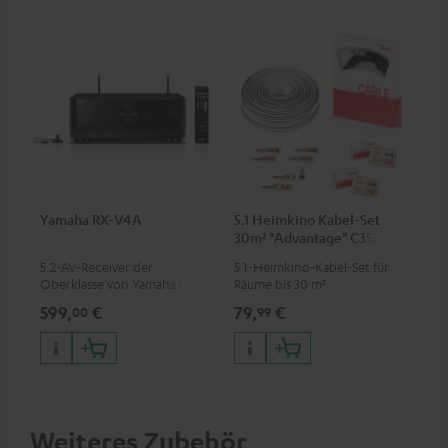
Yamaha RX-V4A
5.1 Heimkino Kabel-Set
30m² "Advantage" C3535S
5.2-AV-Receiver der
5.1-Heimkino-Kabel-Set für
Oberklasse von Yamaha mit
Räume bis 30 m²
115 Watt Ausgangsleistung pro
599,
€
79,
€
00
99
Kanal (6 Ohm, 0.9 % THD),
Verstärker mit hoher Slew-
Rate
Weiteres Zubehör