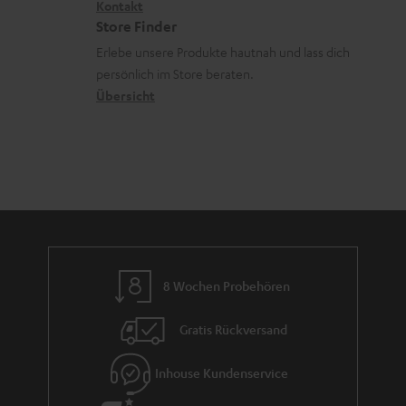
i
Kontakt
t
z
e
Store Finder
k
d
u
r
Erlebe unsere Produkte hautnah und lass dich
o
a
r
s
persönlich im Store beraten.
n
t
G
Übersicht
a
e
a
n
n
r
d
a
n
t
i
e
8 Wochen Probehören
Gratis Rückversand
Inhouse Kundenservice