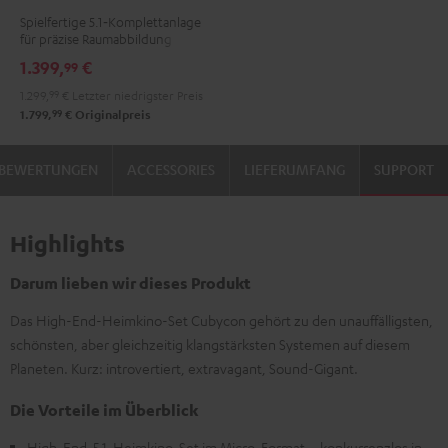
Yamaha
Spielfertige 5.1‑Komplettanlage
RX-
für präzise Raumabbildung
V4A
1.399,
€
99
"5.1-
1.299,
99
€
Letzter niedrigster Preis
Set"
99
1.799,
€
Originalpreis
Schwarz
BEWERTUNGEN
ACCESSORIES
LIEFERUMFANG
SUPPORT
Highlights
Darum lieben wir dieses Produkt
Das High-End-Heimkino-Set Cubycon gehört zu den unauffälligsten,
schönsten, aber gleichzeitig klangstärksten Systemen auf diesem
Planeten. Kurz: introvertiert, extravagant, Sound-Gigant.
Die Vorteile im Überblick
High-End-5.1-Heimkino-Set im Micro-Format – konkurrenzlos in