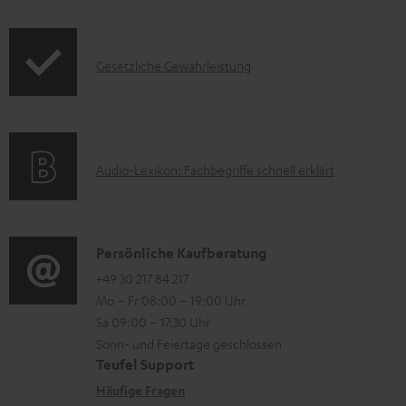
f
t
t
o
F
e
I
Gesetzliche Gewährleistung
r
A
r
n
m
Q
l
f
a
s
a
o
t
d
A
Audio-Lexikon: Fachbegriffe schnell erklärt
r
i
e
u
m
o
n
d
a
n
i
K
Persönliche Kaufberatung
t
e
o
o
+49 30 217 84 217
i
n
Mo – Fr 08:00 – 19:00 Uhr
-
n
o
z
Sa 09:00 – 17:30 Uhr
L
t
n
u
Sonn- und Feiertage geschlossen
e
a
e
Teufel Support
m
x
k
n
Häufige Fragen
V