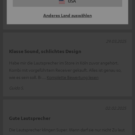
USA
Super kleine Boxen dezent und stylisch wer wenig Platz hat
erste Wahl
Anderes Land auswählen
Gerd O.
29.03.2025
Klasse Sound, schlichtes Design
Habe mir die Lautsprecher im Store in Köln zuvor angehört.
Kombi mit vorgeführtem Receiver gekauft. Alles ist genau so,
wie es sein soll. Bi
Komplette Bewertung lesen
Guido S.
02.02.2025
Gute Lautsprecher
Die Lautsprecher klingen Super. Mann darf sie nur nicht Zu laut