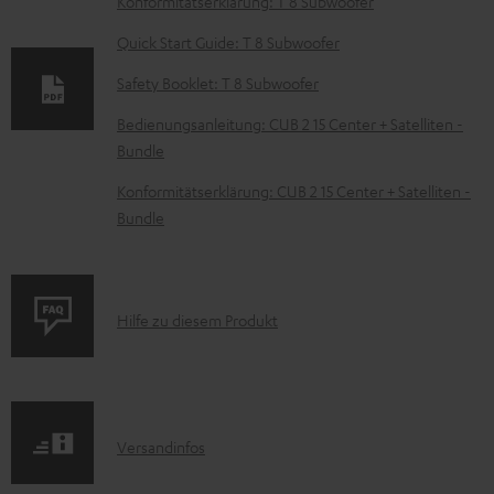
Konformitätserklärung: T 8 Subwoofer
k
Quick Start Guide: T 8 Subwoofer
u
Safety Booklet: T 8 Subwoofer
m
e
Bedienungsanleitung: CUB 2 15 Center + Satelliten -
Bundle
n
t
Konformitätserklärung: CUB 2 15 Center + Satelliten -
Bundle
e
z
u
P
Hilfe zu diesem Produkt
m
r
H
o
e
d
r
I
Versandinfos
u
u
n
k
n