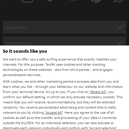
r
a
n
Kategorien
m
HEIMKINO
e
Unternehmen
l
So it sounds like you
HEIMKINO-KOMPLETTANLAGEN
SUPPORT
d
Teufel Onlineshops
We want to offer you a safe surfing experience that exactly matches your
interests. For this purpose, Teufel uses cookies and other tracking
SOUNDBARS
u
KARRIERE
technologies on these websites - also from third parties - and engages
DEUTSCHLAND
personalization services.
n
STEREO
With cookies, we and other marketing partners process data from you and
PRESSE & MARKETING
g
learn what you like - through your behaviour on our website and information
ÖSTERREICH
SMART HOME
from your terminal device. It's up to you: If you click on
"Reject All"
, you
GESCHÄFTSKUNDEN
confirm our default setting, in which we only activate necessary cookies. This
means that you will receive recommendations, but they will be selected
SCHWEIZ
BLUETOOTH-LAUTSPRECHER
PARTNERPROGRAMM
randomly. You receive personalized advertising and content that is really
relevant to you by clicking
"Accept All"
. Here you agree to the use of all
KOPFHÖRER
cookies as well as to the transfer and processing of your data in countries
NIEDERLANDE
BLOG
outside the EU/EEA. For an individual selection, you can also activate or
deactivate each category individually and confirm with
"Accept selection"
.
BLUETOOTH-KOPFHÖRER