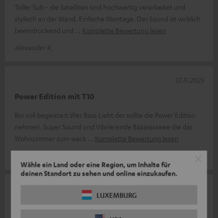
Toller Sub - die Satelliten sind hochwertig verarbeitet und
stylisch an der Wand. Einfache Montage. Der Sound ist wirklich
beeindruckend und
Komplette Bewertung lesen
Alexander K.
12.11.2025
Power Edition mit T10
Bin voll begeistert.Wer Bass Liebt der sollte die Power Edition
nehmen. Super Sound und Vibrierende Bääässsseee die das
Wohnzimmer zum wack
Komplette Bewertung lesen
Stephan F.
Wähle ein Land oder eine Region, um Inhalte für
deinen Standort zu sehen und online einzukaufen.
01.04.2025
LUXEMBURG
Schöne Boxen