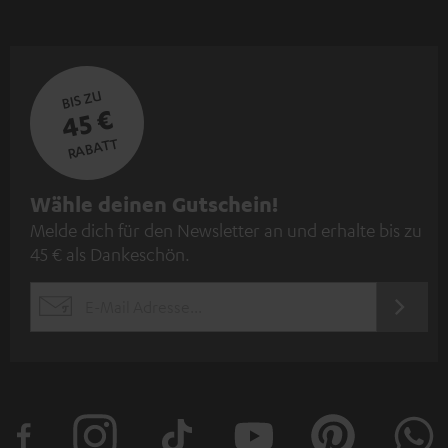
BIS ZU
45 €
RABATT
N
Wähle deinen Gutschein!
Melde dich für den Newsletter an und erhalte bis zu
e
45 € als Dankeschön.
w
s
JETZT
EMAIL
l
ANME
WIDGET
e
t
t
e