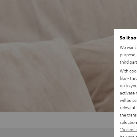
So it s
We want t
purpose, 
third par
With coo
like - th
up to you
activate
will be s
relevant 
the trans
selection
"Accept 
You can a