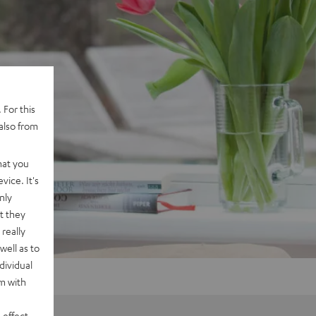
 For this
also from
hat you
vice. It's
nly
t they
really
well as to
dividual
rm with
 effect