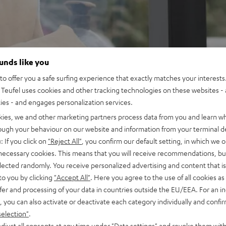
ounds like you
o offer you a safe surfing experience that exactly matches your interests.
Teufel uses cookies and other tracking technologies on these websites - 
ties - and engages personalization services.
kies, we and other marketing partners process data from you and learn w
rough your behaviour on our website and information from your terminal de
: If you click on
"Reject All"
, you confirm our default setting, in which we o
 necessary cookies. This means that you will receive recommendations, bu
elected randomly. You receive personalized advertising and content that is 
to you by clicking
"Accept All"
. Here you agree to the use of all cookies as 
fer and processing of your data in countries outside the EU/EEA. For an in
, you can also activate or deactivate each category individually and confi
selection"
.
djust all consents at any time under "Data settings" and revoke them with