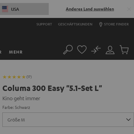
Anderes Land auswählen
USA
SUPPORT
GESCHÄFTSKUNDEN
STORE FINDER
No
R
MEHR
Suche
Mein
Artikel
Konto
im
Warenk
(17)
Columa 300 Easy "5.1-Set L"
Kino geht immer
Farbe:
Schwarz