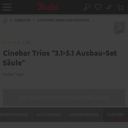
ZUM
NHALT
No
Abs
Startseite
Suche
RINGEN
Artike
im
ZUBEHÖR
LAUTSPRECHERKOMPONENTEN
Waren
(5)
Cinebar Trios "3.1>5.1 Ausbau-Set
Säule"
Farbe:
Titan
DIE WARE IST NICHT MEHR VERFÜGBAR
BEWERTUNGEN
ACCESSORIES
LIEFERUMFANG
SUPPORT