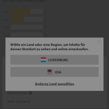
(4.6 von 5 bei 5 Bewertungen)
5
3
4
2
3
0
2
0
1
0
Wähle ein Land oder eine Region, um Inhalte für
deinen Standort zu sehen und online einzukaufen.
LUXEMBURG
23.03.2024
Geil
USA
Bin begeistert. War die perfekte Ergänzung zu meiner
Anderes Land auswählen
Soundbar. Jetzt ist bei starwars auch richtig Krieg im
Wohnzimmer 😀
Sven Thomas B.