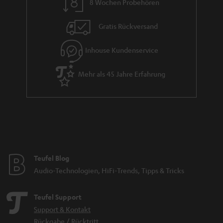
e
8 Wochen Probehören
Gratis Rückversand
Inhouse Kundenservice
Mehr als 45 Jahre Erfahrung
Teufel Blog
Audio-Technologien, HiFi-Trends, Tipps & Tricks
Teufel Support
Support & Kontakt
Rückgabe / Rücktritt