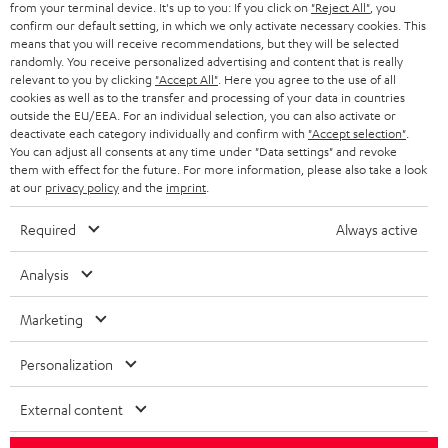
SMART HOME
from your terminal device. It's up to you: If you click on
"Reject All"
, you
GESCHÄFTSKUNDEN
confirm our default setting, in which we only activate necessary cookies. This
means that you will receive recommendations, but they will be selected
SCHWEIZ
BLUETOOTH-LAUTSPRECHER
PARTNERPROGRAMM
randomly. You receive personalized advertising and content that is really
relevant to you by clicking
"Accept All"
. Here you agree to the use of all
KOPFHÖRER
cookies as well as to the transfer and processing of your data in countries
NIEDERLANDE
BLOG
outside the EU/EEA. For an individual selection, you can also activate or
deactivate each category individually and confirm with
"Accept selection"
.
BLUETOOTH-KOPFHÖRER
NEWSLETTER
You can adjust all consents at any time under "Data settings" and revoke
BELGIEN
them with effect for the future. For more information, please also take a look
STEREOANLAGEN
at our
privacy policy
and the
imprint
.
STORES
FRANKREICH
LAUTSPRECHER
Required
Always active
DEINE VORTEILE BEI TEUFEL
POLEN
ULTIMA-SERIE
Analysis
TEUFEL STORY
Technische Änderungen, Tippfehler und Irrtum vorbehalten. Das auf unseren
IN-EAR-KOPFHÖRER
Marketing
SPANIEN
UNSER MANAGEMENT
Fotos abgebildete Zubehör ist nicht im Lieferumfang enthalten. Etwaige
Entsorgungsgebühren für Batterien sind im Preis inbegriffen.
FANSHOP
Personalization
NACHHALTIGKEIT
ITALIEN
©2026 Lautsprecher Teufel GmbH - All rights reserved.
NEUHEITEN
External content
UNSERE WERTE
USA
Impressum
AGB
Datenschutz
Daten-Einstellungen
EU Data Act