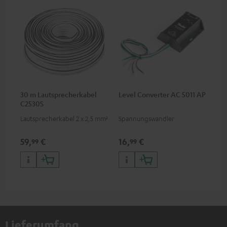
30 m Lautsprecherkabel
Level Converter AC 5011 AP
C2530S
Lautsprecherkabel 2 x 2,5 mm²
Spannungswandler
59,
€
16,
€
99
99
Lieferumfang