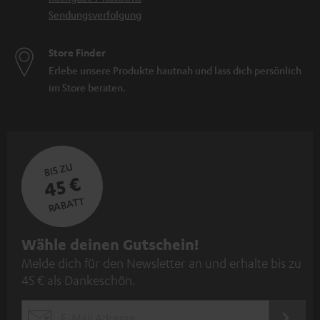
Sendungsverfolgung
Store Finder
Erlebe unsere Produkte hautnah und lass dich persönlich
im Store beraten.
BIS ZU
45 €
RABATT
N
Wähle deinen Gutschein!
Melde dich für den Newsletter an und erhalte bis zu
e
45 € als Dankeschön.
w
s