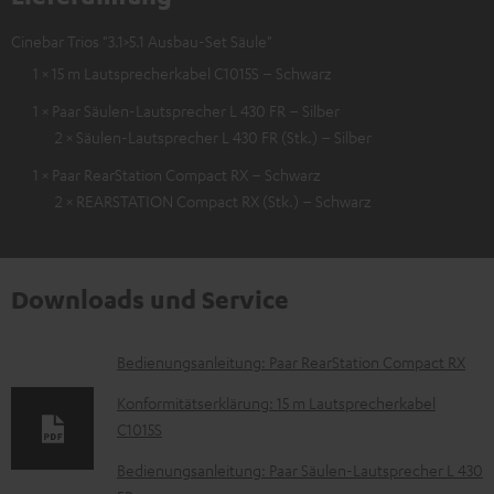
Cinebar Trios "3.1>5.1 Ausbau-Set Säule"
1 × 15 m Lautsprecherkabel C1015S – Schwarz
1 × Paar Säulen-Lautsprecher L 430 FR – Silber
2 × Säulen-Lautsprecher L 430 FR (Stk.) – Silber
1 × Paar RearStation Compact RX – Schwarz
2 × REARSTATION Compact RX (Stk.) – Schwarz
Downloads und Service
D
Bedienungsanleitung: Paar RearStation Compact RX
o
Konformitätserklärung: 15 m Lautsprecherkabel
k
C1015S
u
Bedienungsanleitung: Paar Säulen-Lautsprecher L 430