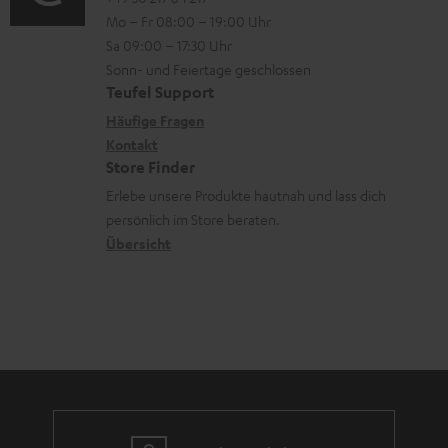
o
r
i
Mo – Fr 08:00 – 19:00 Uhr
-
n
l
o
Sa 09:00 – 17:30 Uhr
L
t
a
n
Sonn- und Feiertage geschlossen
e
a
d
e
Teufel Support
x
k
e
n
Häufige Fragen
i
Kontakt
t
n
z
Store Finder
k
d
u
Erlebe unsere Produkte hautnah und lass dich
o
a
r
persönlich im Store beraten.
n
t
G
Übersicht
e
a
n
r
a
n
t
i