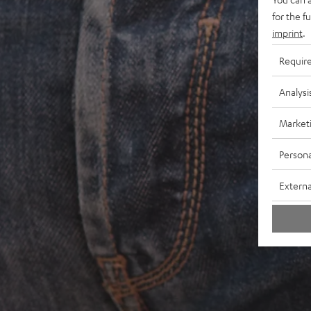
for the f
imprint
.
Requir
Analysi
Market
Persona
Externa