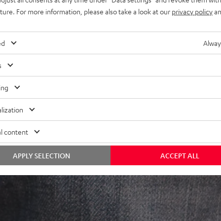
uture. For more information, please also take a look at our
privacy policy
an
ed
Alway
s
ing
lization
l content
APPLY SELECTION
ACCEPT ALL