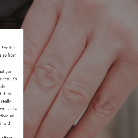
 For this
also from
hat you
vice. It's
nly
t they
really
well as to
dividual
rm with
 effect