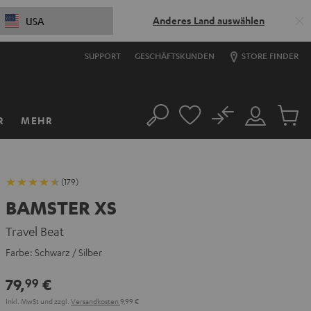
Anderes Land auswählen
USA
SUPPORT
GESCHÄFTSKUNDEN
STORE FINDER
No
R
MEHR
Suche
Mein
Artikel
Konto
im
Warenk
(179)
BAMSTER XS
Travel Beat
Farbe:
Schwarz / Silber
79,
€
99
Inkl. MwSt
und zzgl.
Versandkosten
9,99 €