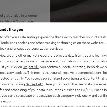
l größer als alle anderen in
er für alle Globetrotter.
ounds like you
o offer you a safe surfing experience that exactly matches your interests.
Teufel uses cookies and other tracking technologies on these websites - 
ties - and engages personalization services.
adedauer
kies, we and other marketing partners process data from you and learn w
 5 m weit
rough your behaviour on our website and information from your terminal de
arbeitet
: If you click on
"Reject All"
, you confirm our default setting, in which we o
ub für klare Pegel
 necessary cookies. This means that you will receive recommendations, bu
chfunktion für Konferenzen
elected randomly. You receive personalized advertising and content that is 
on-Pad als Unterlage
to you by clicking
"Accept All"
. Here you agree to the use of all cookies as 
fer and processing of your data in countries outside the EU/EEA. For an in
, you can also activate or deactivate each category individually and confi
selection"
.
djust all consents at any time under "Data settings" and revoke them with