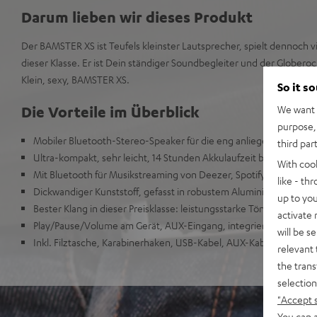
Darum lieben wir dieses Produkt
Der BAMSTER XS ist Teufels kleinster Lautsprecher, spielt dennoch vie
dieser Klasse. Er ist Dein ständiger Soundbegleiter und der Globerock
Klein, sexy, BAMSTER XS.
So it s
Die Vorteile im Überblick
We want t
purpose, 
Mobiler Bluetooth-Stereo-Speaker für die eng anliegende Jeans
third par
Ultra-kompakt, sehr leicht, 14 Stunden Akkulaufzeit bei kurzer L
With coo
Mit Bluetooth für Musikstreaming von Deezer, Spotify 6 Co. bis zu
like - th
Dickwandiger Kunststoff, gefasst in robustem Aluminium, fest ver
up to you
Bester Klang in dieser Preisklasse: leistungsstarke Töner, großer H
activate
Play/Pause/Volume am Gerät, AUX-Eingang, integrierte Freispre
will be s
Inkl. Filztasche, Karabinerhaken, USB-Kabel, AUX-Kabel und Silik
relevant 
the trans
selection
"Accept 
You can a