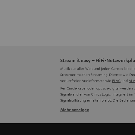
Stream it easy – HiFi-Netzwerkpla
Musik aus aller Welt und jeden Genres kabel
Streamer machen Streaming-Dienste wie Deeze
verlustfreier Audioformate wie
FLAC
und
AL
Per Cinch-Kabel oder optisch-digital werde
Signalwandler von Cirrus Logic, integriert i
Signalauflösung erhalten bleibt. Die Bedienu
Mehr anzeigen
Das kann der Netzwerkplayer Teu
Dieser beliebte und vielseitige Teufel-Strea
Der Netzwerk-Player lässt sich schnell in d
Musikwelt nutzen. Der Teufel Connector ist 