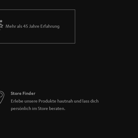
e an. So bietet der Teufel Streamer jetzt
er App-Steuerung auch die Möglichkeit für
Mehr als 45 Jahre Erfahrung
nelleres Abspielen von Songs.
ternetradios, Fernsehern und Musikservern
gegebene Ordner lassen sich einfach als
treamer von Teufel können dank der überall
den.
etzwerkplayer
Store Finder
Erlebe unsere Produkte hautnah und lass dich
persönlich im Store beraten.