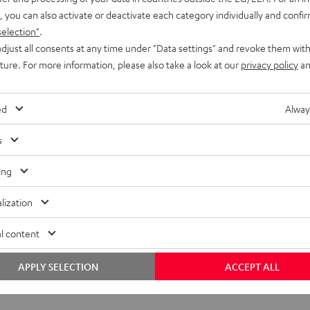
, you can also activate or deactivate each category individually and confi
selection"
.
djust all consents at any time under "Data settings" and revoke them with
uture. For more information, please also take a look at our
privacy policy
an
ed
Alway
s
ing
lization
l content
APPLY SELECTION
ACCEPT ALL