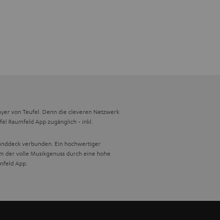
ayer von Teufel. Denn die cleveren Netzwerk
l Raumfeld App zugänglich - inkl.
ounddeck verbunden. Ein hochwertiger
dem der volle Musikgenuss durch eine hohe
umfeld App.
digital auf deiner vorhandenen Musikanlage.
rbunden und kann dessen unerschöpfliche