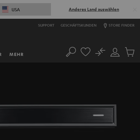
Anderes Land auswählen
USA
SUPPORT
GESCHÄFTSKUNDEN
STORE FINDER
No
R
MEHR
Suche
Mein
Artikel
Konto
im
Warenk