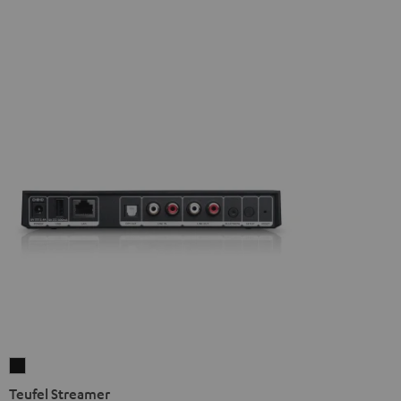
Teufel
Streamer
Teufel Streamer