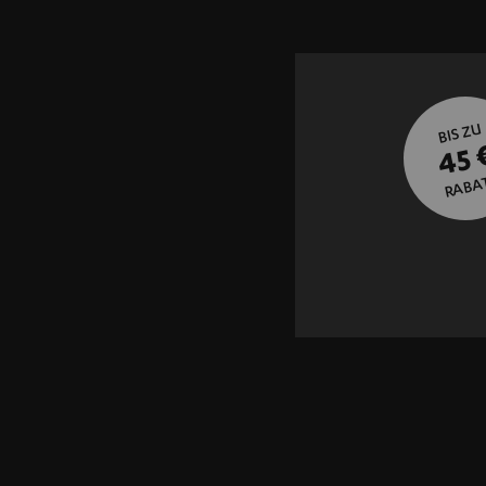
BIS ZU
45 
RABA