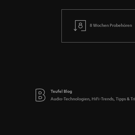
Das bietet der Netzwerkspieler T
Mit dem Teufel Streamer bietet Teufel neben
neben WLAN auch Bluetooth für noch mehr Au
8 Wochen Probehören
eine Bedienung direkt am Netzwerk-Player an
Mit Netzwerkplayern zum vernet
Beide Netzwerkplayer von Teufel Streaming, 
auf UPnP-Basis und fühlen sich im heimische
Musikquelle einbinden. Über den zusätzlichen
integrierten Raumfeld-Technologie auch als 
Weitere Infos zur Technik in Netzwerkplayern
Teufel Blog
Audio-Technologien, HiFi-Trends, Tipps & Tr