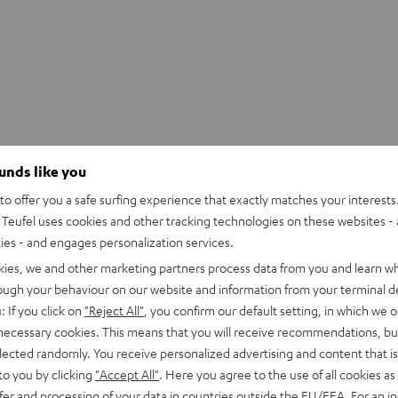
ounds like you
o offer you a safe surfing experience that exactly matches your interests.
Teufel uses cookies and other tracking technologies on these websites - 
ties - and engages personalization services.
kies, we and other marketing partners process data from you and learn w
rough your behaviour on our website and information from your terminal de
: If you click on
"Reject All"
, you confirm our default setting, in which we o
 necessary cookies. This means that you will receive recommendations, bu
elected randomly. You receive personalized advertising and content that is 
to you by clicking
"Accept All"
. Here you agree to the use of all cookies as 
fer and processing of your data in countries outside the EU/EEA. For an in