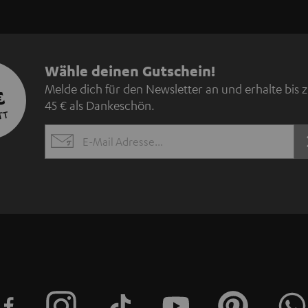
N
Wähle deinen Gutschein!
Melde dich für den Newsletter an und erhalte bis 
€
e
45 € als Dankeschön.
TT
w
EMAIL
s
WIDGET
l
e
t
t
e