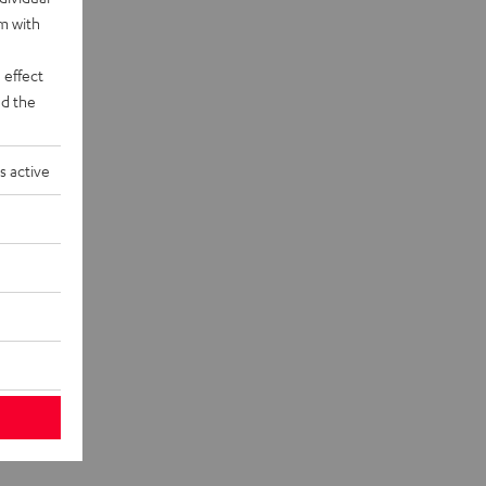
rm with
 effect
d the
s active