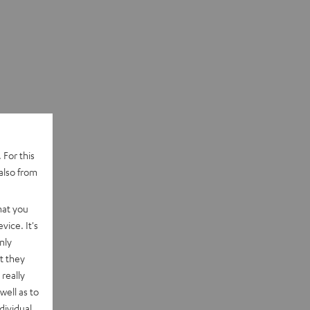
 For this
also from
hat you
vice. It's
nly
t they
really
well as to
dividual