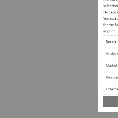
selection
"Accept 
You can a
for the f
imprint
.
Requir
Analysi
Market
Persona
Externa