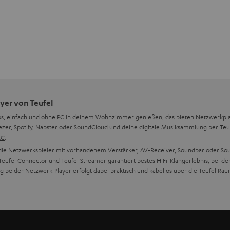
yer von Teufel
los, einfach und ohne PC in deinem Wohnzimmer genießen, das bieten Netzwerkpl
r, Spotify, Napster oder SoundCloud und deine digitale Musiksammlung per Teufe
AC
.
n die Netzwerkspieler mit vorhandenem Verstärker, AV-Receiver, Soundbar oder S
m Teufel Connector und Teufel Streamer garantiert bestes HiFi-Klangerlebnis, bei 
ng beider Netzwerk-Player erfolgt dabei praktisch und kabellos über die Teufel Ra
fel Connector
ming-Netzwerkplayer spielt Musik analog via Cinch-Kabel oder digital über optisch-
as WLAN zu Hause einbinden und schon ist der Netzwerkplayer mit dem Internet ve
übrigens baugleich mit dem nicht mehr erhältlichen Raumfeld Connector.