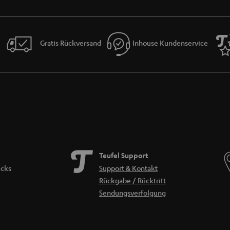
eufel Streamer
 dem bewährten Connector bereits ein Nachfolger-Produkt mit umfassendem Upgrad
swahl beim Musikstreaming an. Neue Sensortasten am Gerät bieten jetzt neben d
Gratis Rückversand
Inhouse Kundenservice
. Sein neuer Dual-Core-Prozessor sorgt zudem für flüssigeres Navigieren und sch
zten Zuhause
der Connector und der Streamer, sind echte Teamplayer: sie verstehen sich mit In
n WLAN zuhause. Netzwerkfestplatten (NAS), USB-Festplatten und im Netzwerk frei
 Line-In-Anschluss bringen Sie CD-Player, Tuner oder TV-Gerät ins Spiel. Beide S
Teil eines Multiroom-Systems, aufgebaut aus Teufel Streaming Boxen, genutzt wer
 erhältst du in unserem Blog-Artikel:
HiFi meets Internet: So funktioniert ein N
Teufel Support
icks
Support & Kontakt
Rückgabe / Rücktritt
Sendungsverfolgung