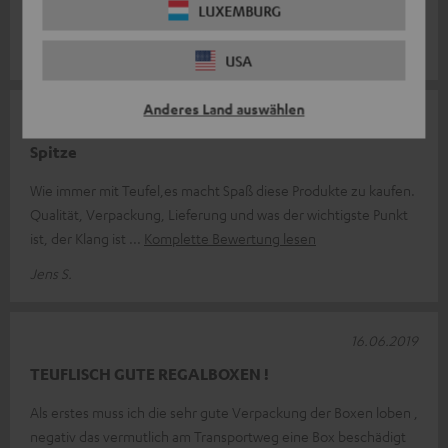
LUXEMBURG
Ingenieure von Teufel.
Marcus H.
USA
Anderes Land auswählen
10.09.2019
Spitze
Wie immer mit Teufel,es macht Spaß diese Produkte zu kaufen.
Qualität, Verpackung, Lieferung und was der wichtigste Punkt
ist, der Klang ist
Komplette Bewertung lesen
Jens S.
16.06.2019
TEUFLISCH GUTE REGALBOXEN !
Als erstes muss ich die sehr gute Verpackung der Boxen loben ,
negativ das vermutlich am Transportweg eine Box beschädigt