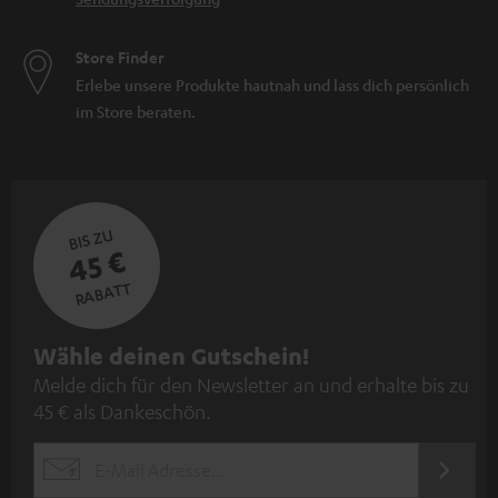
Store Finder
Erlebe unsere Produkte hautnah und lass dich persönlich
im Store beraten.
BIS ZU
45 €
RABATT
N
Wähle deinen Gutschein!
Melde dich für den Newsletter an und erhalte bis zu
e
45 € als Dankeschön.
w
s
JETZT
EMAIL
l
ANME