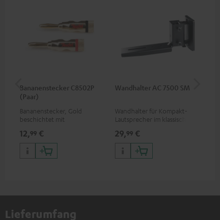
Bananenstecker C8502P
Wandhalter AC 7500 SM
Lev
(Paar)
Bananenstecker, Gold
Wandhalter für Kompakt-
Sp
beschichtet mit
Lautsprecher im klassischen
Schraubklemme
Holzboxen-Format und
12,
€
29,
€
16
99
99
Dipole
Lieferumfang