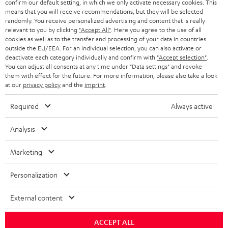
confirm our default setting, in which we only activate necessary cookies. This
means that you will receive recommendations, but they will be selected
SCHWEIZ
BLUETOOTH-LAUTSPRECHER
PARTNERPROGRAMM
randomly. You receive personalized advertising and content that is really
relevant to you by clicking
"Accept All"
. Here you agree to the use of all
KOPFHÖRER
cookies as well as to the transfer and processing of your data in countries
NIEDERLANDE
BLOG
outside the EU/EEA. For an individual selection, you can also activate or
deactivate each category individually and confirm with
"Accept selection"
.
BLUETOOTH-KOPFHÖRER
NEWSLETTER
You can adjust all consents at any time under "Data settings" and revoke
BELGIEN
them with effect for the future. For more information, please also take a look
STEREOANLAGEN
at our
privacy policy
and the
imprint
.
STORES
FRANKREICH
LAUTSPRECHER
Required
Always active
DEINE VORTEILE BEI TEUFEL
POLEN
ULTIMA-SERIE
Analysis
TEUFEL STORY
Technische Änderungen, Tippfehler und Irrtum vorbehalten. Das auf unseren
IN-EAR-KOPFHÖRER
Marketing
SPANIEN
UNSER MANAGEMENT
Fotos abgebildete Zubehör ist nicht im Lieferumfang enthalten. Etwaige
Entsorgungsgebühren für Batterien sind im Preis inbegriffen.
FANSHOP
Personalization
NACHHALTIGKEIT
ITALIEN
©2026 Lautsprecher Teufel GmbH - All rights reserved.
NEUHEITEN
External content
UNSERE WERTE
USA
Impressum
AGB
Datenschutz
Daten-Einstellungen
EU Data Act
BARRIEREFREIHEIT
ACCEPT ALL
Vertrag widerrufen