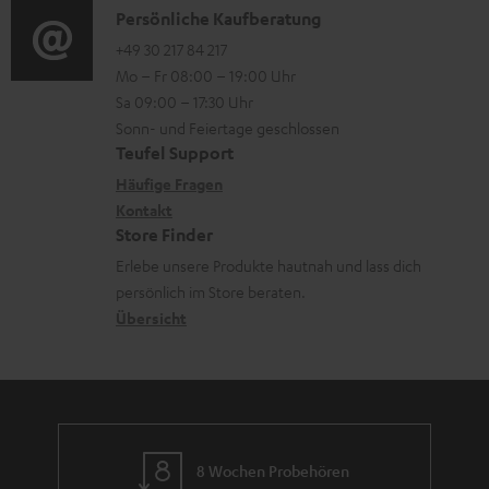
u
i
K
Persönliche Kaufberatung
t
n
o
o
+49 30 217 84 217
i
Mo – Fr 08:00 – 19:00 Uhr
t
-
n
o
Sa 09:00 – 17:30 Uhr
e
L
t
n
Sonn- und Feiertage geschlossen
r
e
a
e
Teufel Support
l
x
k
n
Häufige Fragen
a
i
Kontakt
t
z
Store Finder
d
k
d
u
Erlebe unsere Produkte hautnah und lass dich
e
o
a
r
persönlich im Store beraten.
n
n
t
G
Übersicht
e
a
n
r
a
n
8 Wochen Probehören
t