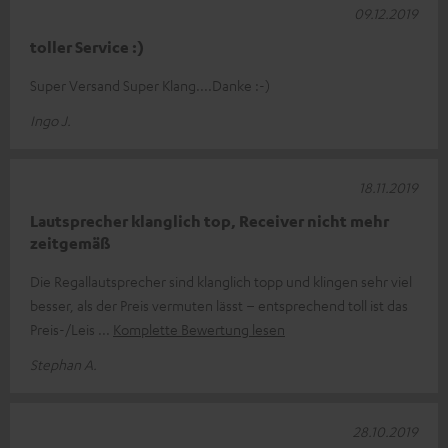
09.12.2019
toller Service :)
Super Versand Super Klang....Danke :-)
Ingo J.
18.11.2019
Lautsprecher klanglich top, Receiver nicht mehr
zeitgemäß
Die Regallautsprecher sind klanglich topp und klingen sehr viel
besser, als der Preis vermuten lässt – entsprechend toll ist das
Preis-/Leis
Komplette Bewertung lesen
Stephan A.
28.10.2019