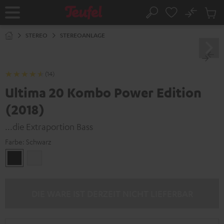
ZUM
NHALT
No
Abs
Startseite
Suche
RINGEN
Artike
im
STEREO
STEREOANLAGE
Waren
(14)
Ultima 20 Kombo Power Edition
(2018)
...die Extraportion Bass
Farbe:
Schwarz
Schwarz
Weiß
DIE WARE IST DERZEIT NICHT LIEFERBAR