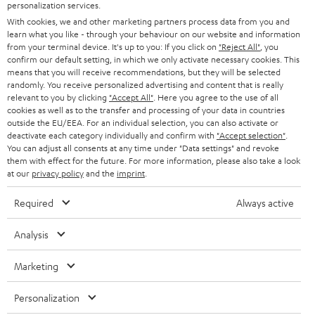
personalization services.
n
STEREO
With cookies, we and other marketing partners process data from you and
PRESSE & MARKETING
g
learn what you like - through your behaviour on our website and information
ÖSTERREICH
SMART HOME
from your terminal device. It's up to you: If you click on
"Reject All"
, you
GESCHÄFTSKUNDEN
confirm our default setting, in which we only activate necessary cookies. This
means that you will receive recommendations, but they will be selected
SCHWEIZ
BLUETOOTH-LAUTSPRECHER
PARTNERPROGRAMM
randomly. You receive personalized advertising and content that is really
relevant to you by clicking
"Accept All"
. Here you agree to the use of all
KOPFHÖRER
cookies as well as to the transfer and processing of your data in countries
NIEDERLANDE
BLOG
outside the EU/EEA. For an individual selection, you can also activate or
deactivate each category individually and confirm with
"Accept selection"
.
BLUETOOTH-KOPFHÖRER
NEWSLETTER
You can adjust all consents at any time under "Data settings" and revoke
BELGIEN
them with effect for the future. For more information, please also take a look
STEREOANLAGEN
at our
privacy policy
and the
imprint
.
STORES
FRANKREICH
LAUTSPRECHER
Required
Always active
DEINE VORTEILE BEI TEUFEL
POLEN
ULTIMA-SERIE
Analysis
TEUFEL STORY
Technische Änderungen, Tippfehler und Irrtum vorbehalten. Das auf unseren
IN-EAR-KOPFHÖRER
Marketing
SPANIEN
UNSER MANAGEMENT
Fotos abgebildete Zubehör ist nicht im Lieferumfang enthalten. Etwaige
Entsorgungsgebühren für Batterien sind im Preis inbegriffen.
FANSHOP
Personalization
NACHHALTIGKEIT
ITALIEN