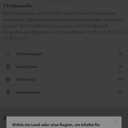
T 8 Subwoofer
Aktiv-Subwoofer, als Frontfire- oder Downfire-Subwoofer
einsetzbar. Die hier ausgewiesenen Abmessungen beziehen
sich auf die Downfire-Konfiguration inkl. Standfüssen
(Frontfire-Konfiguration inkl. Standfüssen: H 37,3 cm /B 31,1 cm
/ T 36,0 cm)
Abmessungen
Anschlüsse
Elektronik
Lautsprecher
Bewertungen
Wähle ein Land oder eine Region, um Inhalte für