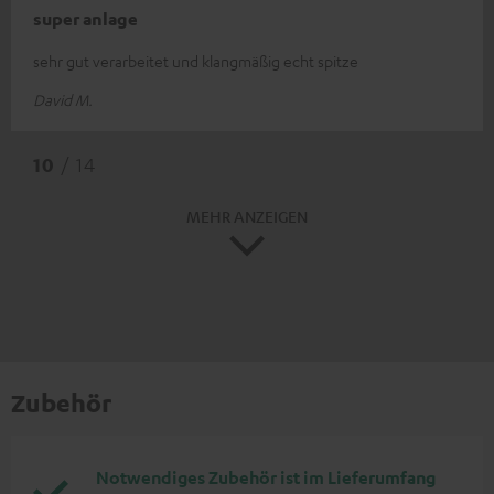
super anlage
sehr gut verarbeitet und klangmäßig echt spitze
David M.
10
/ 14
MEHR ANZEIGEN
Zubehör
Notwendiges Zubehör ist im Lieferumfang