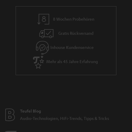
a
n
8 Wochen Probehören
t
i
Gratis Rückversand
e
Inhouse Kundenservice
Mehr als 45 Jahre Erfahrung
Teufel Blog
Audio-Technologien, HiFi-Trends, Tipps & Tricks