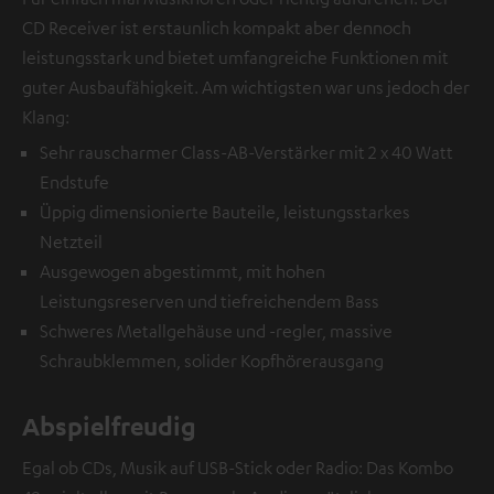
CD Receiver ist erstaunlich kompakt aber dennoch
leistungsstark und bietet umfangreiche Funktionen mit
guter Ausbaufähigkeit. Am wichtigsten war uns jedoch der
Klang:
Sehr rauscharmer Class-AB-Verstärker mit 2 x 40 Watt
Endstufe
Üppig dimensionierte Bauteile, leistungsstarkes
Netzteil
Ausgewogen abgestimmt, mit hohen
Leistungsreserven und tiefreichendem Bass
Schweres Metallgehäuse und -regler, massive
Schraubklemmen, solider Kopfhörerausgang
Abspielfreudig
Egal ob CDs, Musik auf USB-Stick oder Radio: Das Kombo