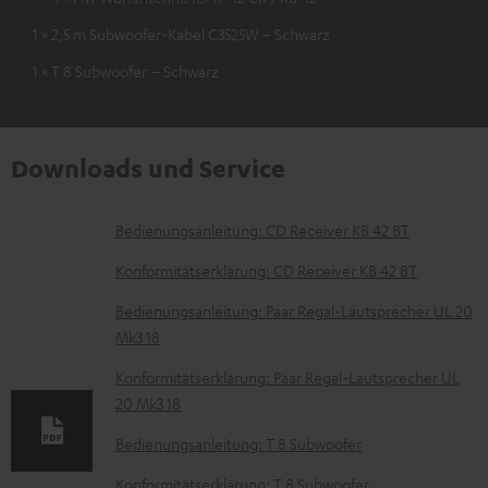
1 × 2,5 m Subwoofer-Kabel C3525W – Schwarz
1 × T 8 Subwoofer – Schwarz
Downloads und Service
D
Bedienungsanleitung: CD Receiver KB 42 BT
o
Konformitätserklärung: CD Receiver KB 42 BT
k
Bedienungsanleitung: Paar Regal-Lautsprecher UL 20
u
Mk3 18
m
Konformitätserklärung: Paar Regal-Lautsprecher UL
e
20 Mk3 18
n
Bedienungsanleitung: T 8 Subwoofer
t
Konformitätserklärung: T 8 Subwoofer