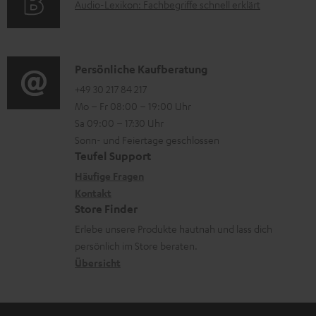
e
A
Audio-Lexikon: Fachbegriffe schnell erklärt
r
A
n
u
m
Q
d
a
s
i
K
Persönliche Kaufberatung
t
o
o
+49 30 217 84 217
i
Mo – Fr 08:00 – 19:00 Uhr
-
n
o
Sa 09:00 – 17:30 Uhr
L
t
n
Sonn- und Feiertage geschlossen
e
a
e
Teufel Support
x
k
n
Häufige Fragen
i
Kontakt
t
z
Store Finder
k
d
u
Erlebe unsere Produkte hautnah und lass dich
o
a
r
persönlich im Store beraten.
n
t
G
Übersicht
e
a
n
r