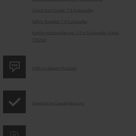
e
z
Quick Start Guide: T 8 Subwoofer
u
Safety Booklet: T 8 Subwoofer
m
Konformitätserklärung: 2,5 m Subwoofer-Kabel
H
C3525W
e
r
u
P
Hilfe zu diesem Produkt
n
r
t
o
e
d
r
I
Gesetzliche Gewährleistung
u
l
n
k
a
f
t
d
o
F