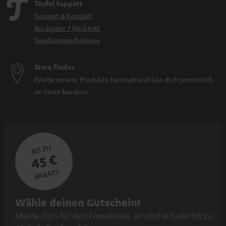
Teufel Support
Support & Kontakt
Rückgabe / Rücktritt
Sendungsverfolgung
Store Finder
Erlebe unsere Produkte hautnah und lass dich persönlich
im Store beraten.
BIS ZU
45 €
RABATT
N
Wähle deinen Gutschein!
Melde dich für den Newsletter an und erhalte bis zu
e