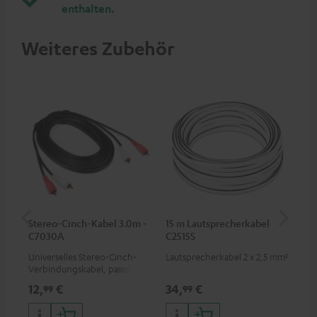
enthalten.
Weiteres Zubehör
Stereo-Cinch-Kabel 3.0m -
15 m Lautsprecherkabel
5,
C7030A
C2515S
C3
Universelles Stereo-Cinch-
Lautsprecherkabel 2 x 2,5 mm²
Ho
Verbindungskabel, passend
Ver
für alle Geräte mit Cinch-
Ci
12,
€
34,
€
24
99
99
Buchsen