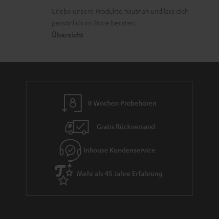
d
k
d
u
Erlebe unsere Produkte hautnah und lass dich
e
o
a
r
persönlich im Store beraten.
n
n
t
G
Übersicht
e
a
n
r
a
n
8 Wochen Probehören
t
i
Gratis Rückversand
e
Inhouse Kundenservice
Mehr als 45 Jahre Erfahrung