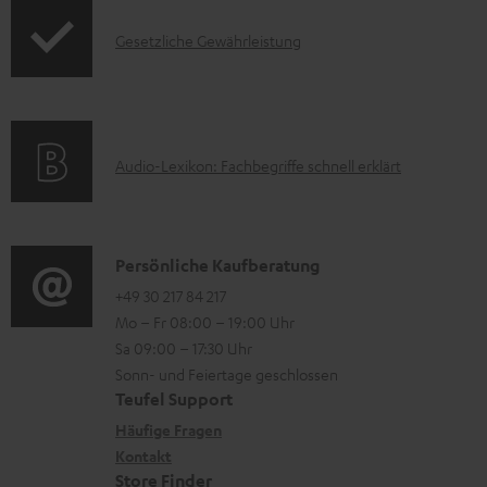
t
d
e
I
Gesetzliche Gewährleistung
u
z
n
k
u
f
t
m
o
F
H
A
Audio-Lexikon: Fachbegriffe schnell erklärt
r
A
e
u
m
Q
r
d
a
s
u
i
K
Persönliche Kaufberatung
t
n
o
o
+49 30 217 84 217
i
Mo – Fr 08:00 – 19:00 Uhr
t
-
n
o
Sa 09:00 – 17:30 Uhr
e
L
t
n
Sonn- und Feiertage geschlossen
r
e
a
e
Teufel Support
l
x
k
n
Häufige Fragen
a
i
Kontakt
t
z
Store Finder