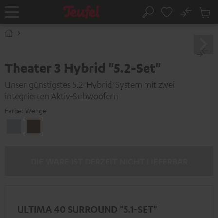
ZUM
NHALT
No
Abs
Startseite
Suche
RINGEN
Artike
im
Waren
Theater 3 Hybrid "5.2-Set"
Unser günstigstes 5.2-Hybrid-System mit zwei
integrierten Aktiv-Subwoofern
Farbe:
Wenge
Silber
Wenge
DIE WARE IST DERZEIT NICHT LIEFERBAR
ULTIMA 40 SURROUND "5.1-SET"