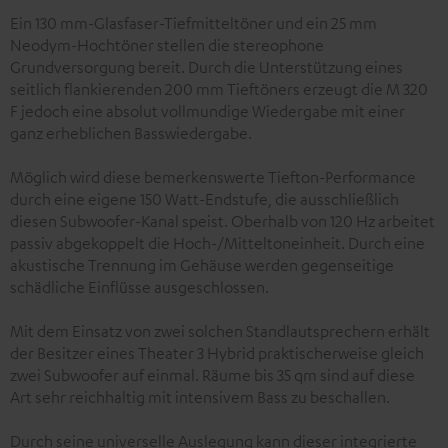
Ein 130 mm-Glasfaser-Tiefmitteltöner und ein 25 mm
Neodym-Hochtöner stellen die stereophone
Grundversorgung bereit. Durch die Unterstützung eines
seitlich flankierenden 200 mm Tieftöners erzeugt die M 320
F jedoch eine absolut vollmundige Wiedergabe mit einer
ganz erheblichen Basswiedergabe.
Möglich wird diese bemerkenswerte Tiefton-Performance
durch eine eigene 150 Watt-Endstufe, die ausschließlich
diesen Subwoofer-Kanal speist. Oberhalb von 120 Hz arbeitet
passiv abgekoppelt die Hoch-/Mitteltoneinheit. Durch eine
akustische Trennung im Gehäuse werden gegenseitige
schädliche Einflüsse ausgeschlossen.
Mit dem Einsatz von zwei solchen Standlautsprechern erhält
der Besitzer eines Theater 3 Hybrid praktischerweise gleich
zwei Subwoofer auf einmal. Räume bis 35 qm sind auf diese
Art sehr reichhaltig mit intensivem Bass zu beschallen.
Durch seine universelle Auslegung kann dieser integrierte