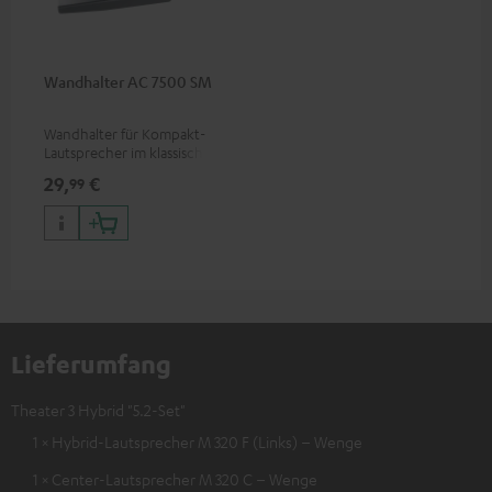
Wandhalter AC 7500 SM
Wandhalter für Kompakt-
Lautsprecher im klassischen
Holzboxen-Format und
29,
€
99
Dipole
Lieferumfang
Theater 3 Hybrid "5.2-Set"
1 × Hybrid-Lautsprecher M 320 F (Links) – Wenge
1 × Center-Lautsprecher M 320 C – Wenge