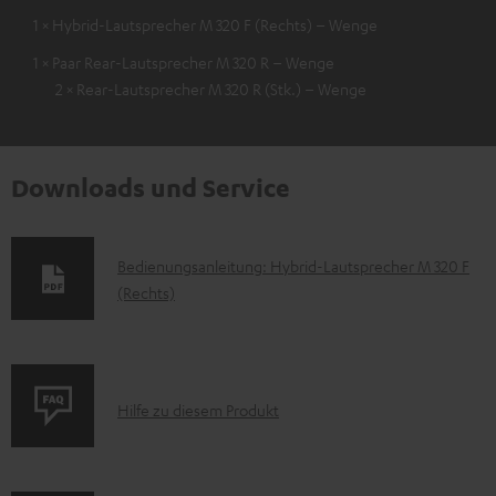
1 × Hybrid-Lautsprecher M 320 F (Rechts) – Wenge
1 × Paar Rear-Lautsprecher M 320 R – Wenge
2 × Rear-Lautsprecher M 320 R (Stk.) – Wenge
Downloads und Service
D
Bedienungsanleitung: Hybrid-Lautsprecher M 320 F
(Rechts)
o
k
u
m
P
Hilfe zu diesem Produkt
e
r
n
o