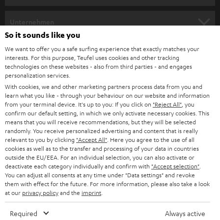
m
HEIMKINO
e
Unternehmen
l
So it sounds like you
HEIMKINO-KOMPLETTANLAGEN
SUPPORT
d
Teufel Onlineshops
We want to offer you a safe surfing experience that exactly matches your
interests. For this purpose, Teufel uses cookies and other tracking
SOUNDBARS
u
KARRIERE
technologies on these websites - also from third parties - and engages
DEUTSCHLAND
personalization services.
n
STEREO
With cookies, we and other marketing partners process data from you and
PRESSE & MARKETING
g
learn what you like - through your behaviour on our website and information
ÖSTERREICH
SMART HOME
from your terminal device. It's up to you: If you click on
"Reject All"
, you
GESCHÄFTSKUNDEN
confirm our default setting, in which we only activate necessary cookies. This
means that you will receive recommendations, but they will be selected
SCHWEIZ
BLUETOOTH-LAUTSPRECHER
PARTNERPROGRAMM
randomly. You receive personalized advertising and content that is really
relevant to you by clicking
"Accept All"
. Here you agree to the use of all
KOPFHÖRER
cookies as well as to the transfer and processing of your data in countries
NIEDERLANDE
BLOG
outside the EU/EEA. For an individual selection, you can also activate or
deactivate each category individually and confirm with
"Accept selection"
.
BLUETOOTH-KOPFHÖRER
NEWSLETTER
You can adjust all consents at any time under "Data settings" and revoke
BELGIEN
them with effect for the future. For more information, please also take a look
STEREOANLAGEN
at our
privacy policy
and the
imprint
.
STORES
FRANKREICH
LAUTSPRECHER
Required
Always active
DEINE VORTEILE BEI TEUFEL