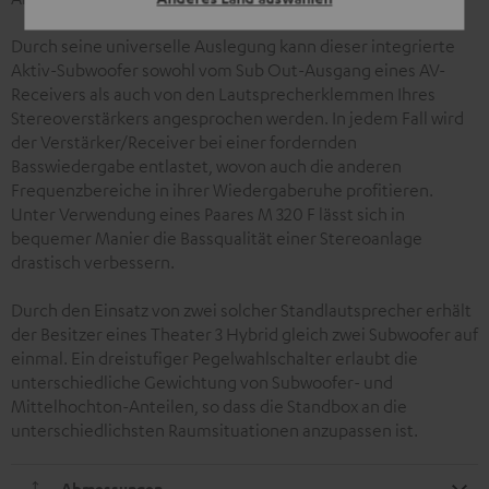
Durch seine universelle Auslegung kann dieser integrierte
Aktiv-Subwoofer sowohl vom Sub Out-Ausgang eines AV-
Receivers als auch von den Lautsprecherklemmen Ihres
Stereoverstärkers angesprochen werden. In jedem Fall wird
der Verstärker/Receiver bei einer fordernden
Basswiedergabe entlastet, wovon auch die anderen
Frequenzbereiche in ihrer Wiedergaberuhe profitieren.
Unter Verwendung eines Paares M 320 F lässt sich in
bequemer Manier die Bassqualität einer Stereoanlage
drastisch verbessern.
Durch den Einsatz von zwei solcher Standlautsprecher erhält
der Besitzer eines Theater 3 Hybrid gleich zwei Subwoofer auf
einmal. Ein dreistufiger Pegelwahlschalter erlaubt die
unterschiedliche Gewichtung von Subwoofer- und
Mittelhochton-Anteilen, so dass die Standbox an die
unterschiedlichsten Raumsituationen anzupassen ist.
Abmessungen