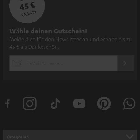
45 €
RABATT
N
Wähle deinen Gutschein!
Melde dich für den Newsletter an und erhalte bis zu
e
45 € als Dankeschön.
w
s
JETZT
EMAIL
l
ANME
WIDGET
e
t
t
e
r
a
n
Kategorien